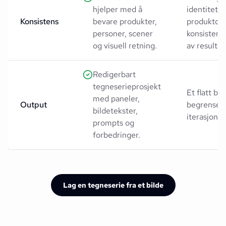
hjelper med å
identitet e
Konsistens
bevare produkter,
produktdet
personer, scener
konsistent
og visuell retning.
av resultat
Redigerbart
tegneserieprosjekt
Et flatt bi
med paneler,
Output
begrensed
bildetekster,
iterasjons
prompts og
forbedringer.
Lag en tegneserie fra et bilde