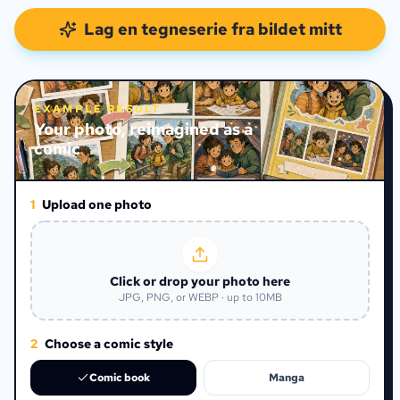
Lag en tegneserie fra bildet mitt
EXAMPLE RESULT
Your photo, reimagined as a
comic
1
Upload one photo
Click or drop your photo here
JPG, PNG, or WEBP · up to 10MB
2
Choose a comic style
Comic book
Manga