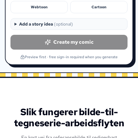
Webtoon
Cartoon
Add a story idea
(
optional
)
Create my comic
Preview first · free sign-in required when you generate
Slik fungerer bilde-til-
tegneserie-arbeidsflyten
En kort vei fra referansebilde til redigerbart