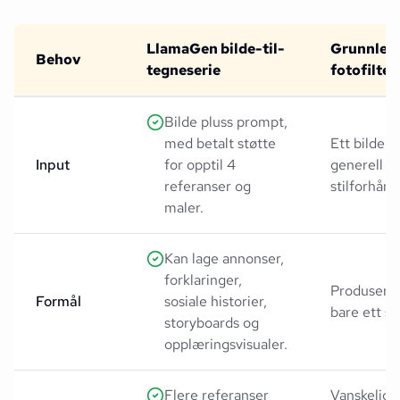
LlamaGen bilde-til-
Grunnleg
Behov
tegneserie
fotofilter
Bilde pluss prompt,
med betalt støtte
Ett bilde o
Input
for opptil 4
generell
referanser og
stilforhånd
maler.
Kan lage annonser,
forklaringer,
Produserer
Formål
sosiale historier,
bare ett sti
storyboards og
opplæringsvisualer.
Flere referanser
Vanskelig 