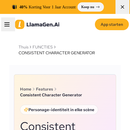
40%
Korting Voor 1 Jaar Account
Koop nu
App starten
Thuis
FUNCTIES
CONSISTENT CHARACTER GENERATOR
Home
Features
Consistent Character Generator
Personage-identiteit in elke scène
Consistent