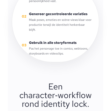
persoonlijkheid vast.
Genereer gecontroleerde variaties
02
Maak poses, emoties en scène‑views klaar voor
productie terwijl de identiteit herkenbaar
blijft.
Gebruik in alle storyformats
03
Pas het personage toe in comics, webtoons,
storyboards en videoclips.
Een
character‑workflow
rond identity lock.