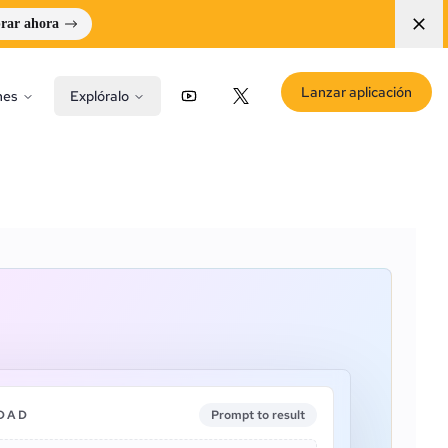
rar ahora
Lanzar aplicación
nes
Explóralo
YouTube
X (Twitter)
IDAD
Prompt to result