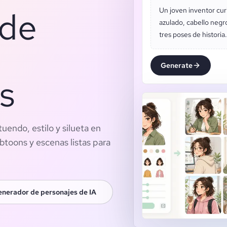
 de
Un joven inventor cu
azulado, cabello negr
tres poses de historia.
Generate
s
uendo, estilo y silueta en
btoons y escenas listas para
enerador de personajes de IA