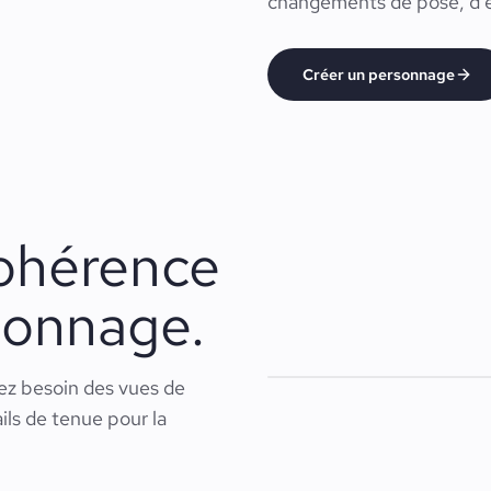
changements de pose, d’e
Créer un personnage
cohérence
sonnage.
vez besoin des vues de
ails de tenue pour la