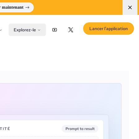
r maintenant
Lancer l'application
Explorez-le
YouTube
X (Twitter)
TITÉ
Prompt to result