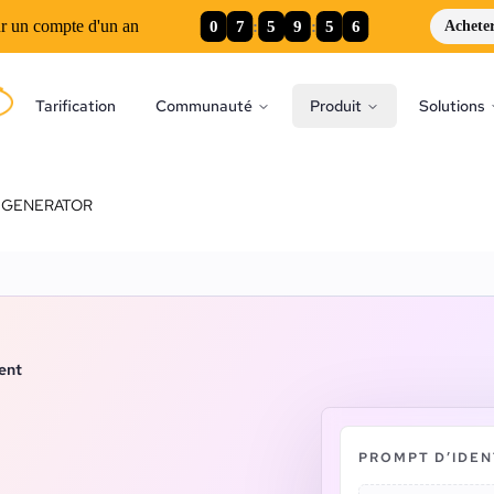
0
7
:
5
9
:
5
5
r un compte d'un an
Achete
Tarification
Communauté
Produit
Solutions
 GENERATOR
ent
PROMPT D’IDEN