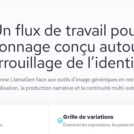
n flux de travail po
onnage conçu auto
rrouillage de l’identi
nne LlamaGen face aux outils d’image génériques en mett
ilisation, la production narrative et la continuité multi-sc
Grille de variations
s.
Examinez les expressions, les poses et