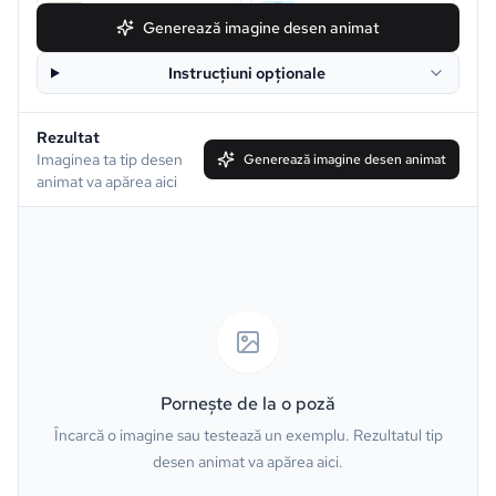
Snoopy
Chibi
Generează imagine desen animat
Instrucțiuni opționale
Disney
Clay
Rezultat
Simpson
South Park
Imaginea ta tip desen
Generează imagine desen animat
animat va apărea aici
Family Guy
Muppet
Line Art
Caricature
Watercolor
Van Gogh
Oil Painting
Minecraft
Pornește de la o poză
Încarcă o imagine sau testează un exemplu. Rezultatul tip
GTA
PS2
desen animat va apărea aici.