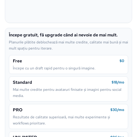
Pixel
Dark Fantasy
Pop Art
Neon Sign
Începe gratuit, fă upgrade când ai nevoie de mai mult.
Lego
Planurile plătite deblochează mai multe credite, calitate mai bună și mai
mult spațiu pentru iterare.
Free
$0
Începe cu un draft rapid pentru o singură imagine.
Standard
$18/mo
Mai multe credite pentru avataruri finisate și imagini pentru social
media.
PRO
$30/mo
Rezultate de calitate superioară, mai multe experimente și
workflows prioritare.