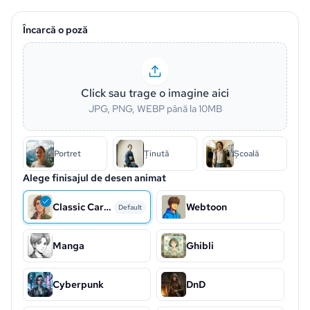
Încarcă o poză
Click sau trage o imagine aici
JPG, PNG, WEBP până la 10MB
Portret
Ținută
Școală
Alege finisajul de desen animat
Classic Cartoon
Webtoon
Default
Manga
Ghibli
Cyberpunk
DnD