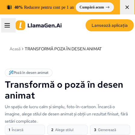
40%
Reducere pentru cont pe 1 an
Cumpără acum
Lansează aplicația
Acasă
TRANSFORMĂ POZA ÎN DESEN ANIMAT
Poză în desen animat
Transformă o poză în desen
animat
Un spațiu de lucru calm și simplu, foto-în-cartoon. Încarcă o
imagine, alege stilul de desen animat și obții un rezultat finisat, fără
setări complicate.
1
Încarcă
2
Alege stilul
3
Generează