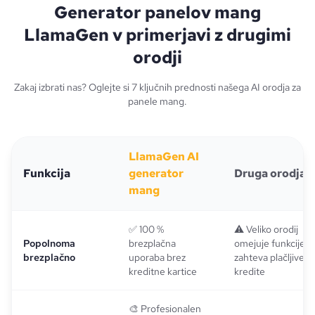
Generator panelov mang
LlamaGen v primerjavi z drugimi
orodji
Zakaj izbrati nas? Oglejte si 7 ključnih prednosti našega AI orodja za
panele mang.
LlamaGen AI
Funkcija
generator
Druga orodja
mang
✅ 100 %
⚠️ Veliko orodij
Popolnoma
brezplačna
omejuje funkcije al
brezplačno
uporaba brez
zahteva plačljive
kreditne kartice
kredite
🎨 Profesionalen