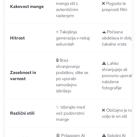
manga stil z
❌ Pogosto le
Kakovost mange
avtentičnim
preprosti filtri
rasterjem
⚡ Takojšnja
🐢 Počasna
Hitrost
generacija v nekaj
obdelava in dolge
sekundah
čakalne vrste
🔒 Brez
⚠️ Lahko
shranjevanja
shranjujejo ali
Zasebnost in
podatkov, slike se
ponovno uporabij
varnost
po uporabi
naložene
samodejno
fotografije
izbrišejo
✨ Izbirajte med
❌ Običajno je na
Različni stili
več podzvrstmi
voljo le en stil
mange
🤖 Prilagojen AI
⚠️ Splošni AI