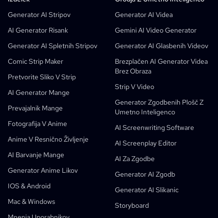
Brezplačen AI Ustvarjalec Stripovskih Panelov
Učitelji
OpenAI
API-Ji Za Stripovske Knjige
Generator AI Stripov
Generator AI Videa
AI Generator Otroških Knjig
Študenti
Meta
Digitalna Kampanja
AI Generator Risank
Gemini AI Video Generator
Brezplačni AI Generator Stripov
Učitelji In Učenci
SHOTDECK
Vsebinski Marketing
Generator AI Spletnih Stripov
Generator AI Glasbenih Videov
AI Manga Studio
Izobraževanje
Black Forest Labs
Produktni Marketing
Comic Strip Maker
Brezplačen AI Generator Videa
Brez Obraza
Strip V Video
Music To Video
Novo
Brezplačni AI Motion Designer
Enterprise
Ponovi
Graph Comics For Dynamic Graphs
Pretvorite Sliko V Strip
Strip V Video
Video V Strip
Startupi
ElevenLabs
Enterprise
AI Generator Mange
Generator Zgodbenih Plošč Z
Ustvarjalci
Odprta Koda
Comflowy
OmniAudio
Generator Glasovnih Zgodb
Sekvenčna Umetnost
PuppyAgent
Orodja Z Umetno Inteligenco Za Učitelje In Učence
Prevajalnik Mange
Umetno Inteligenco
Kusa
AI Generator Risank
Generator AI Videa
Fotografija V Anime
AI Screenwriting Software
Pretvorite Sliko V Strip
Ustvarjalnik Otroških Zgodb
Anime V Resnično Življenje
AI Screenplay Editor
Spremenite Sliko V Risanko
Generator AI Slikanic
AI Barvanje Mange
AI Za Zgodbe
Generator AI Spletnih Stripov
AI Izobraževalni Stripi
Generator Anime Likov
Generator AI Zgodb
Generativni Delovni Procesi
AI Generator Za Manhwa Stripe
IOS & Android
Novo
Generator AI Slikanic
Spletni Stripi
Mac & Windows
AI Generator Mange
Novo
Storyboard
Mnenja Uporabnikov