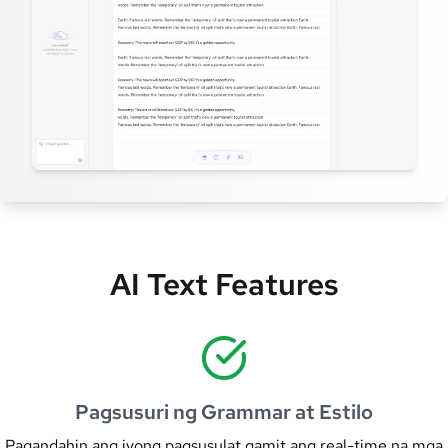
AI Text Features
Pagsusuri ng Grammar at Estilo
Pagandahin ang iyong pagsusulat gamit ang real-time na mga