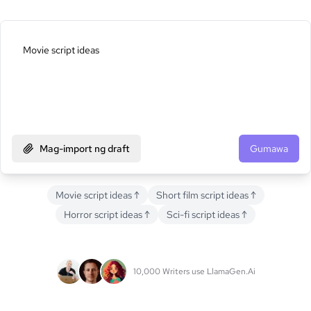
Mag-import ng draft
Gumawa
Movie script ideas
↑
Short film script ideas
↑
Horror script ideas
↑
Sci-fi script ideas
↑
10,000 Writers use LlamaGen.Ai