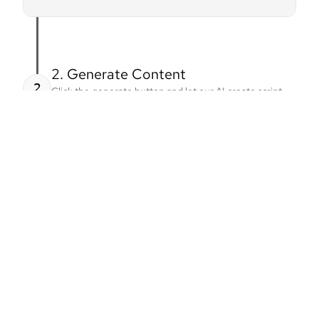
2. Generate Content
2
Click the generate button and let our AI create script
outlines, scenes, or dialogue for you.