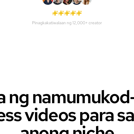
Pinagkakatiwalaan ng 12,000+ creator
 ng namumukod-
ess videos para sa
anong niche