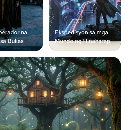
erador na
Ekspedisyon sa mga
 sa Bukas
Mundo ng Hinaharap