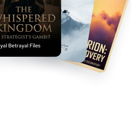
Frozen Rescue Line
Launch Window 07
yal Betrayal Files