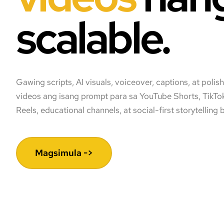
scalable.
Gawing scripts, AI visuals, voiceover, captions, at polis
videos ang isang prompt para sa YouTube Shorts, TikTo
Reels, educational channels, at social-first storytelling 
Magsimula ->