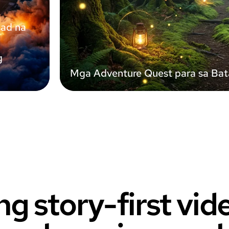
sad na
g
Mga Adventure Quest para sa Bat
g story-first vid