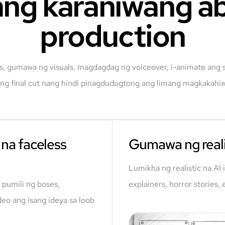
ang karaniwang a
production
, gumawa ng visuals, magdagdag ng voiceover, i-animate ang s
 ang final cut nang hindi pinagdudugtong ang limang magkakahiw
na faceless
Gumawa ng realis
Lumikha ng realistic na AI
 pumili ng boses,
explainers, horror stories,
eo ang isang ideya sa loob