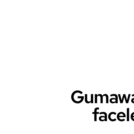
Gumawa
facel