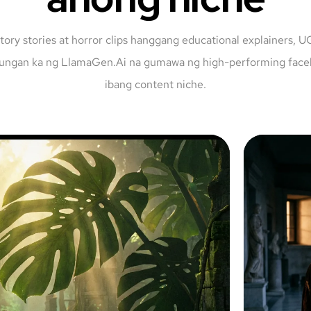
tory stories at horror clips hanggang educational explainers, U
lungan ka ng LlamaGen.Ai na gumawa ng high-performing faceles
ibang content niche.