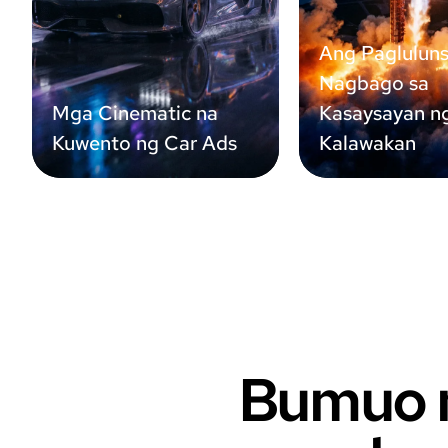
Ang Paglulun
Nagbago sa
Mga Cinematic na
Kasaysayan n
Kuwento ng Car Ads
Kalawakan
Bumuo n