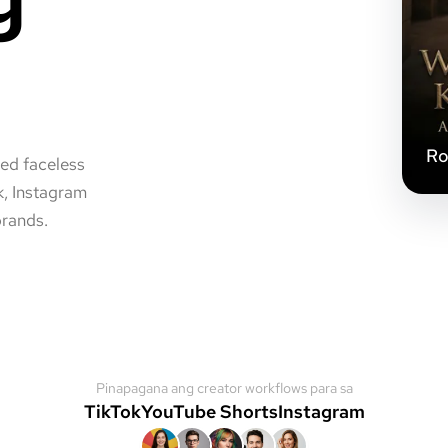
Ro
hed faceless
k, Instagram
brands.
Pinapagana ang creator workflows para sa
TikTok
YouTube Shorts
Instagram