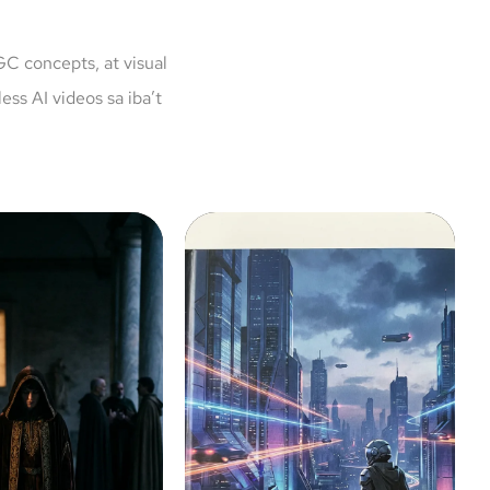
GC concepts, at visual
s AI videos sa iba’t