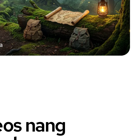
a
eos nang