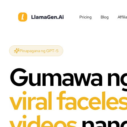
Pricing
Blog
Affil
Pinapagana ng GPT-5
Gumawa n
viral facele
videos
nan