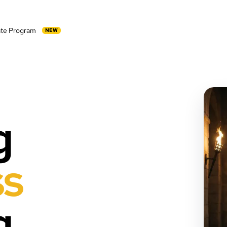
iate Program
NEW
g
ss
g