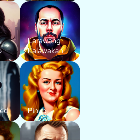
Larawang
o
Kalawakan
ed
Pinup