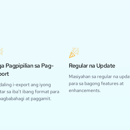
a Pagpipilian sa Pag-
Regular na Update
port
Masiyahan sa regular na upda
para sa bagong features at
aling i-export ang iyong
enhancements.
tar sa iba’t ibang format para
pagbabahagi at paggamit.