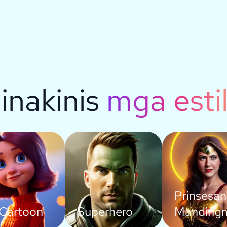
inakinis
mga esti
Prinsesa
Cartoon
Superhero
Mandirig