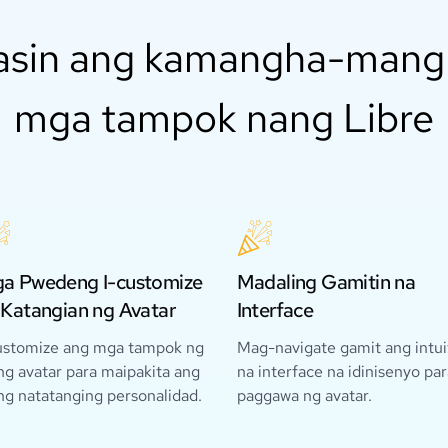
asin ang kamangha-man
mga tampok nang Libre
a Pwedeng I-customize
Madaling Gamitin na
 Katangian ng Avatar
Interface
ustomize ang mga tampok ng
Mag-navigate gamit ang intui
ng avatar para maipakita ang
na interface na idinisenyo par
ng natatanging personalidad.
paggawa ng avatar.