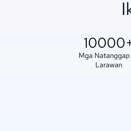
I
10000
Mga Natanggap
Larawan