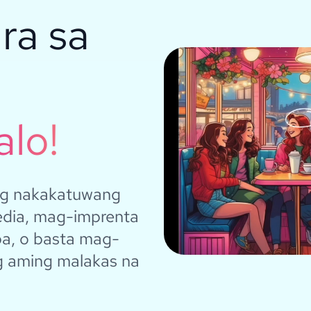
ra sa
alo!
ng nakakatuwang
edia, mag-imprenta
ba, o basta mag-
ng aming malakas na