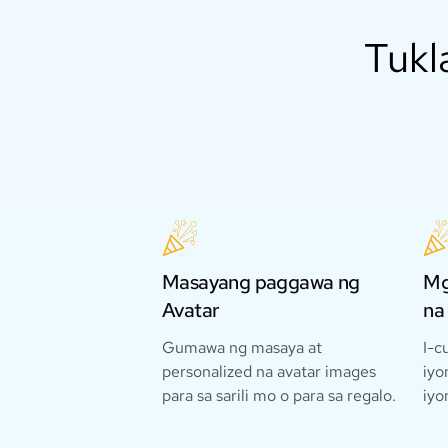
Tukl
Masayang paggawa ng
Mg
Avatar
na
Gumawa ng masaya at
I-c
personalized na avatar images
iyo
para sa sarili mo o para sa regalo.
iyo