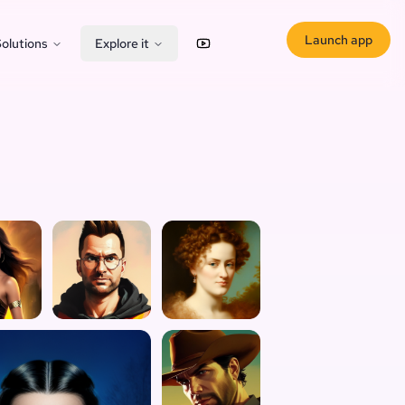
Launch app
olutions
Explore it
YouTube
X (Twitter)