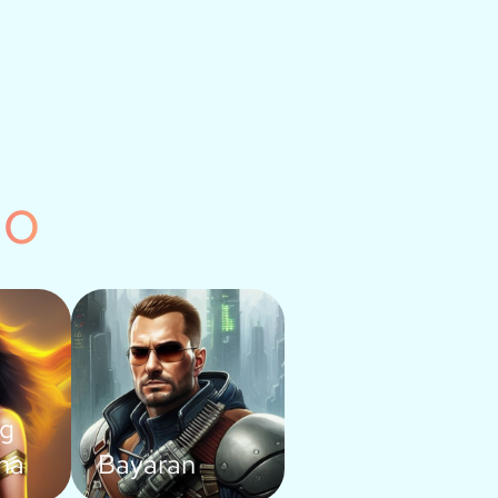
lo
ng
ma
Bayaran