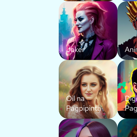
Joker
An
Oil na
Digi
Pagpipinta
Pag