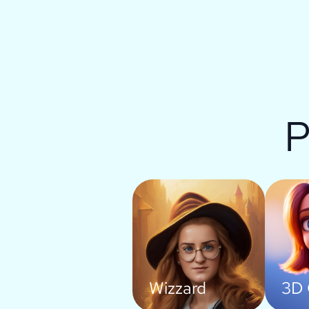
P
Wizzard
3D 