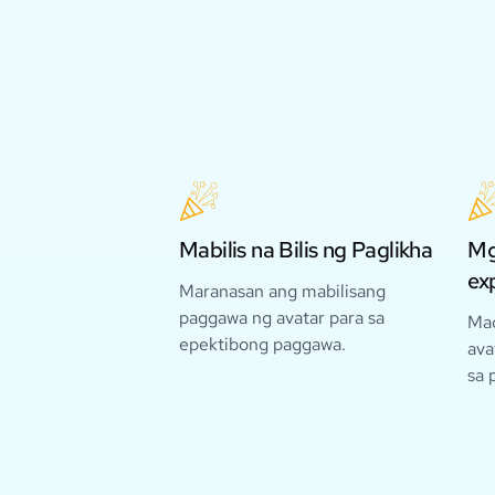
Mabilis na Bilis ng Paglikha
Mg
ex
Maranasan ang mabilisang
paggawa ng avatar para sa
Mad
epektibong paggawa.
ava
sa 