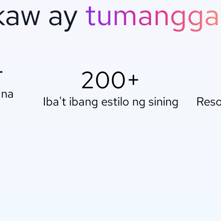
kaw ay
tumangga
+
200+
 na
Iba't ibang estilo ng sining
Reso