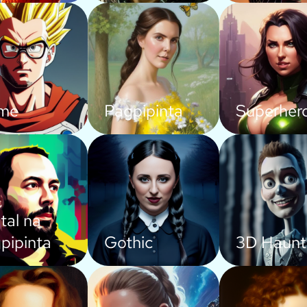
ime
Pagpipinta
Superher
tal na
pipinta
Gothic
3D Haunt