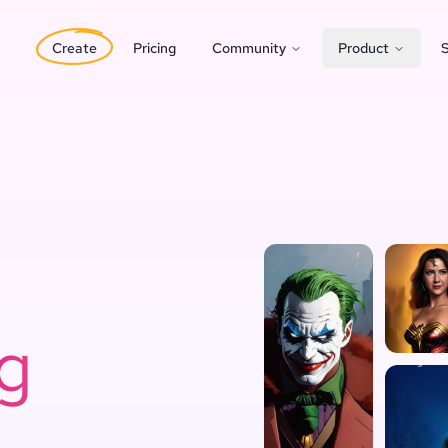
Create
Pricing
Community
Product
S
g