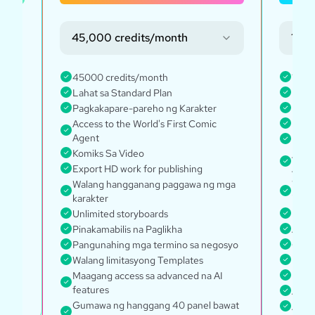
wan-
45,000 credits/month
135,
45000 credits/month
1350
Lahat sa Standard Plan
Lahat
Pagkakapare-pareho ng Karakter
Every
 GPT-
Access to the World's First Comic
Unlim
Agent
Pagk
Komiks Sa Video
Acces
Export HD work for publishing
Agen
Walang hangganang paggawa ng mga
Walan
awat
karakter
iyong
Unlimited storyboards
Pinak
Pinakamabilis na Paglikha
Acces
Pangunahing mga termino sa negosyo
Glob
Walang limitasyong Templates
Pang
Maagang access sa advanced na AI
Mane
features
Acce
Gumawa ng hanggang 40 panel bawat
Acces