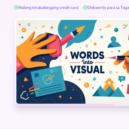
Walang kinakailangang credit card
Diskwento para sa Tag
Agham
Teknolohiya
Engineering
Bokabularyo
Sining
Matematika