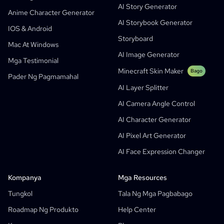
AI Story Generator
AI Webtoon Generator
AI Educational Comics
Anime Character Generator
AI Storybook Generator
Mga Generative Workflow
AI Manhwa Generator
IOS & Android
Bago
Storyboard
Webtoons
Mac At Windows
AI Manga Generator
Bago
AI Image Generator
Mga Testimonial
Social Media Comics
Minecraft Skin Maker
Bago
Pader Ng Pagmamahal
Bible Comic Maker
AI Layer Splitter
Generator Ng Manga Text Bubble
AI Camera Angle Control
AI Storyboard Generator
AI Character Generator
AI Screenplay Editor
AI Pixel Art Generator
Libreng Template Ng Storyboard
AI Face Expression Changer
AI Script Generator
Camera Angle Control
Kompanya
Mga Resources
AI Background Generator
Tungkol
Tala Ng Mga Pagbabago
AI Image Style Transfer
Roadmap Ng Produkto
Help Center
AI Pose Generator