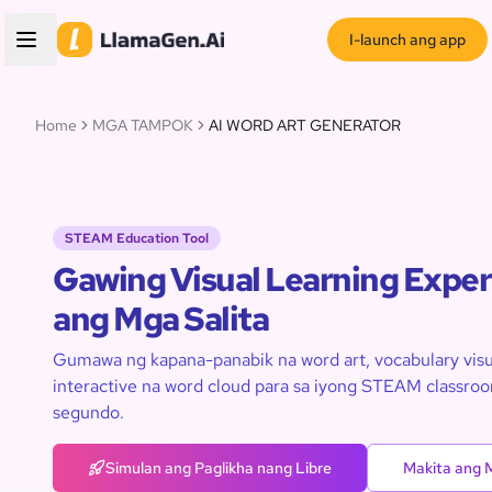
I-launch ang app
Home
MGA TAMPOK
AI WORD ART GENERATOR
STEAM Education Tool
Gawing Visual Learning Exper
ang Mga Salita
Gumawa ng kapana-panabik na word art, vocabulary visua
interactive na word cloud para sa iyong STEAM classroo
segundo.
Simulan ang Paglikha nang Libre
Makita ang 