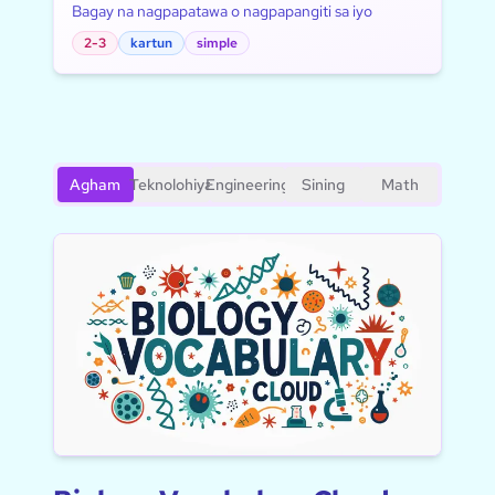
Bagay na nagpapatawa o nagpapangiti sa iyo
2-3
kartun
simple
Agham
Teknolohiya
Engineering
Sining
Math