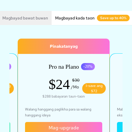
Magbayad bawat buwan
Magbayad kada taon
Save up to 40%
Pinakatanyag
Pro na Plano
Wa
-
20
%
-
20
%
$24
$30
ave ang
I-save ang
/Mo
$43
$72
$288
babayaran taun-taon
yon sa
Walang hanggang paglikha para sa walang
Mabilis, 
hanggang ideya
eksklusi
Mag-upgrade