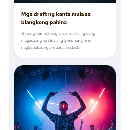
Mga draft ng kanta mula sa
blangkong pahina
Gawing kumpletong vocal track ang isang
magaspang na ideya ng lyrics nang hindi
nagbubukas ng production stack.