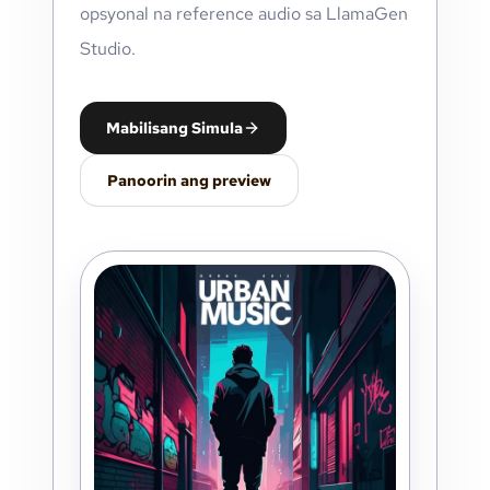
opsyonal na reference audio sa LlamaGen
Studio.
Mabilisang Simula
Panoorin ang preview