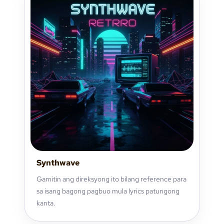
Synthwave
Gamitin ang direksyong ito bilang reference para
sa isang bagong pagbuo mula lyrics patungong
kanta.