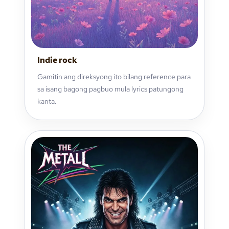
Indie rock
Gamitin ang direksyong ito bilang reference para
sa isang bagong pagbuo mula lyrics patungong
kanta.