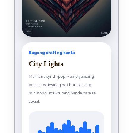
Bagong draft ng kanta
City Lights
Mainit na synth-pop, kumpiyansang
boses, maliwanag na chorus, isang-
minutong istrukturang handa para sa
social.