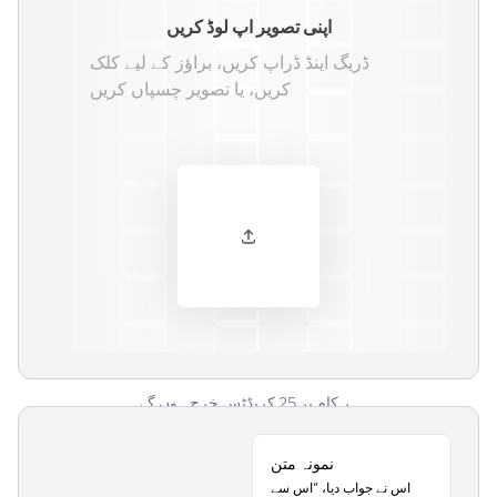
اپنی تصویر اپ لوڈ کریں
ڈریگ اینڈ ڈراپ کریں، براؤز کے لیے کلک
کریں، یا تصویر چسپاں کریں
ہر کام پر 25 کریڈٹس خرچ ہوں گے
نمونہ متن
اس نے جواب دیا، “اس سے