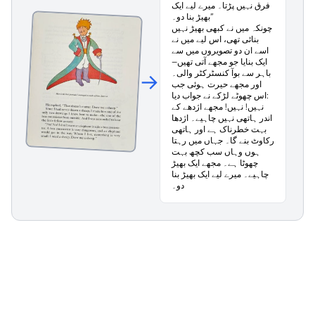
فرق نہیں پڑتا۔ میرے لیے ایک
بھیڑ بنا دو۔”
چونکہ میں نے کبھی بھیڑ نہیں
بنائی تھی، اس لیے میں نے
اسے ان دو تصویروں میں سے
ایک بنایا جو مجھے آتی تھیں—
باہر سے بوآ کنسٹرکٹر والی۔
→
اور مجھے حیرت ہوئی جب
اس چھوٹے لڑکے نے جواب دیا:
نہیں! نہیں! مجھے اژدھے کے
اندر ہاتھی نہیں چاہیے۔ اژدھا
بہت خطرناک ہے اور ہاتھی
رکاوٹ بنے گا۔ جہاں میں رہتا
ہوں وہاں سب کچھ بہت
چھوٹا ہے۔ مجھے ایک بھیڑ
چاہیے۔ میرے لیے ایک بھیڑ بنا
دو۔