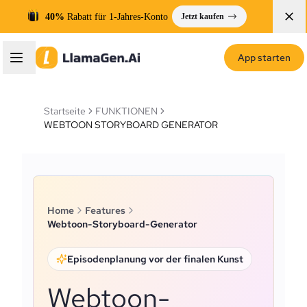
40%
Rabatt für 1-Jahres-Konto
Jetzt kaufen
App starten
Startseite
FUNKTIONEN
WEBTOON STORYBOARD GENERATOR
Home
Features
Webtoon-Storyboard-Generator
Episodenplanung vor der finalen Kunst
Webtoon-