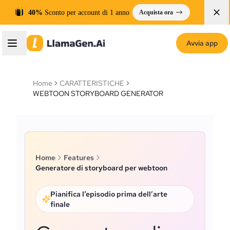
40%
Sconto per account di 1 anno
Acquista ora
Avvia app
Home
CARATTERISTICHE
WEBTOON STORYBOARD GENERATOR
Home
Features
Generatore di storyboard per webtoon
Pianifica l’episodio prima dell’arte
finale