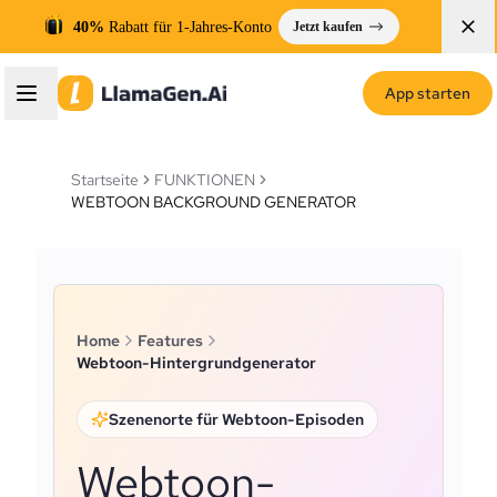
40%
Rabatt für 1-Jahres-Konto
Jetzt kaufen
App starten
Startseite
FUNKTIONEN
WEBTOON BACKGROUND GENERATOR
Home
Features
Webtoon-Hintergrundgenerator
Szenenorte für Webtoon-Episoden
Webtoon-