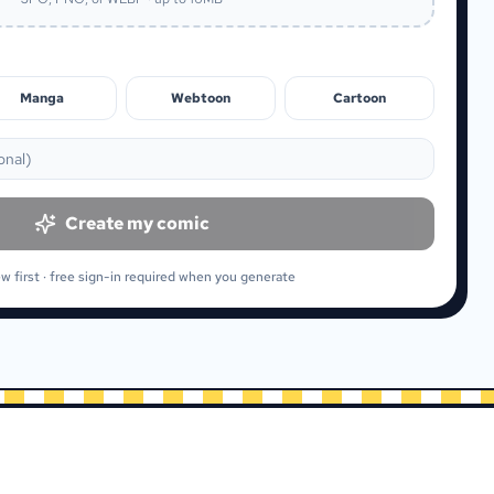
Manga
Webtoon
Cartoon
onal
)
Create my comic
w first · free sign-in required when you generate