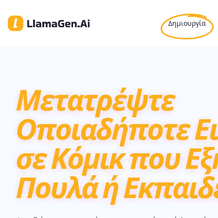
Δημιουργία
Μετατρέψτε
Οποιαδήποτε Ε
σε Κόμικ που Εξ
Πουλά ή Εκπαιδ