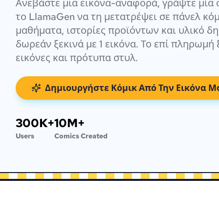
Ανεβάστε μια εικόνα-αναφορά, γράψτε μία 
το LlamaGen να τη μετατρέψει σε πάνελ κόμ
μαθήματα, ιστορίες προϊόντων και υλικό δη
δωρεάν ξεκινά με 1 εικόνα. Το επί πληρωμή
εικόνες και πρότυπα στυλ.
Δημιουργήστε Κόμικ Από Την Εικόνα Μ
300K+
10M+
Users
Comics Created