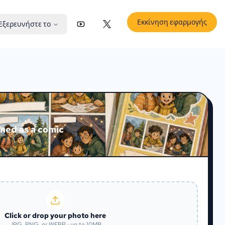
Εκκίνηση εφαρμογής
Εξερευνήστε το
YouTube
X (Twitter)
ned as a comic
Click or drop your photo here
JPG, PNG, or WEBP · up to 10MB