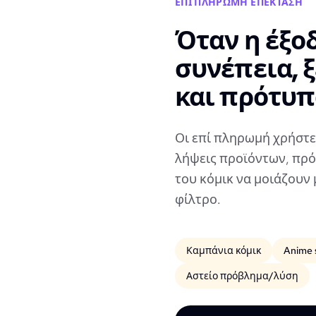
ΕΠΊ ΠΛΗΡΩΜΉ ΕΠΈΚΤΑΣΗ
Όταν η έξο
συνέπεια, 
και πρότυ
Οι επί πληρωμή χρήστ
λήψεις προϊόντων, πρό
του κόμικ να μοιάζουν 
φίλτρο.
Καμπάνια κόμικ
Anime 
Αστείο πρόβλημα/λύση