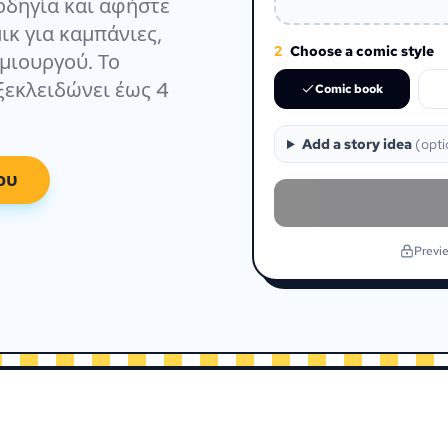
οδηγία και αφήστε
ικ για καμπάνιες,
2
Choose a comic style
μιουργού. Το
 ξεκλειδώνει έως 4
Comic book
Add a story idea
(
opti
ου
Previe