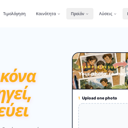
Τιμολόγηση
Κοινότητα
Προϊόν
Λύσεις
ικόνα
EXAMPLE RESULT
Your photo, reimagi
ηγεί,
1
Upload one photo
εύει