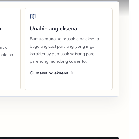
a
Unahin ang eksena
Bumuo muna ng reusable na eksena
bago ang cast para ang iyong mga
it o
karakter ay pumasok sa isang pare-
able na
parehong mundong kuwento.
Gumawa ng eksena