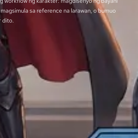
ng workflow ng karakter: magdisenyo ng bayani
t, magsimula sa reference na larawan, o bumuo
 dito.