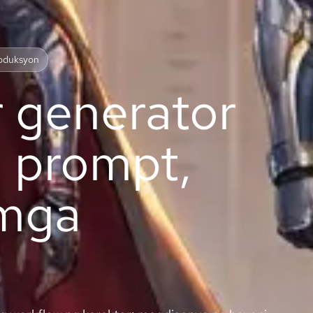
roduksyon
r generator
 prompt,
 mga