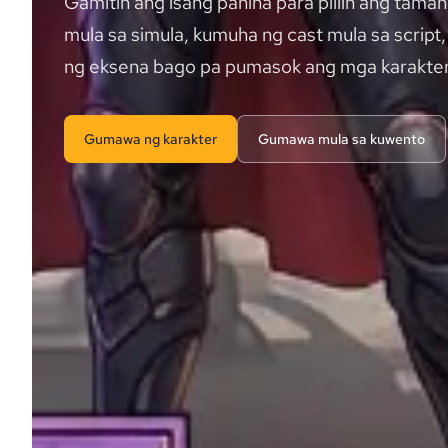
Gamitin ang isang pahina para piliin ang tama
mula sa simula, kumuha ng cast mula sa scrip
ng eksena bago pa pumasok ang mga karakter
Gumawa ng karakter
Gumawa mula sa kuwento