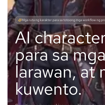
Mga ruta ng karakter para sa totoong mga workflow ng p
AI characte
para sa mga
larawan, at
kuwento.