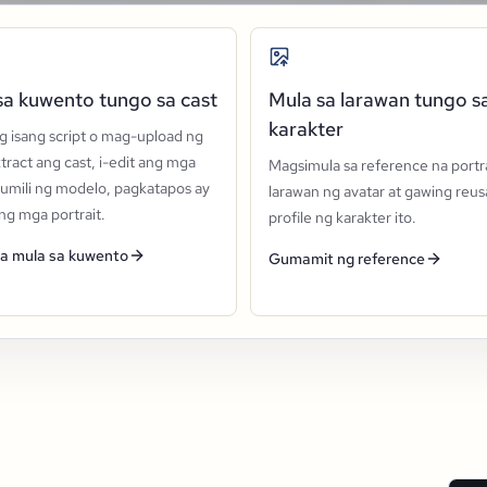
sa kuwento tungo sa cast
Mula sa larawan tungo s
karakter
ng isang script o mag-upload ng
extract ang cast, i-edit ang mga
Magsimula sa reference na portra
pumili ng modelo, pagkatapos ay
larawan ng avatar at gawing reus
g mga portrait.
profile ng karakter ito.
 mula sa kuwento
Gumamit ng reference