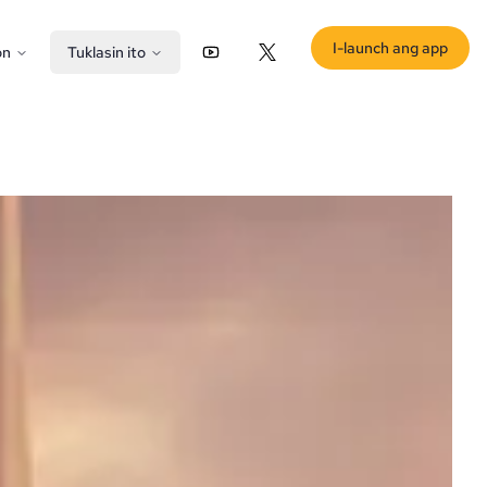
I-launch ang app
on
Tuklasin ito
YouTube
X (Twitter)