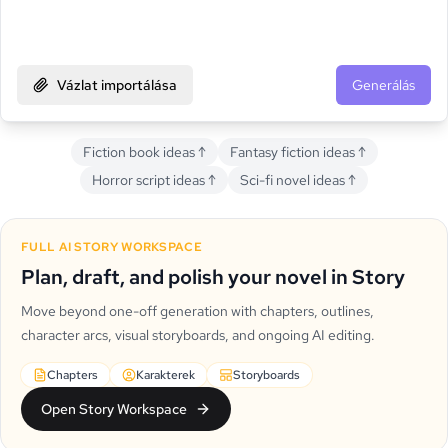
Vázlat importálása
Generálás
Fiction book ideas
↑
Fantasy fiction ideas
↑
Horror script ideas
↑
Sci-fi novel ideas
↑
FULL AI STORY WORKSPACE
Plan, draft, and polish your novel in Story
Move beyond one-off generation with chapters, outlines,
character arcs, visual storyboards, and ongoing AI editing.
Chapters
Karakterek
Storyboards
Open Story Workspace