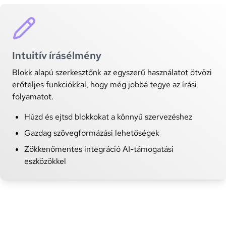
Intuitív írásélmény
Blokk alapú szerkesztőnk az egyszerű használatot ötvözi
erőteljes funkciókkal, hogy még jobbá tegye az írási
folyamatot.
Húzd és ejtsd blokkokat a könnyű szervezéshez
Gazdag szövegformázási lehetőségek
Zökkenőmentes integráció AI-támogatási
eszközökkel