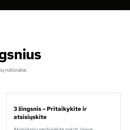
ngsnius
ų natūraliai.
3 žingsnis – Pritaikykite ir
atsisiųskite
Akimirksniu peržiūrėkite pokytį, laisvai