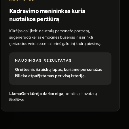
CASE STUDY
Kadravimo menininkas kuria
nuotaikos peržiūrą
Kūrėjas gali įkelti neutralų personažo portretą,
sugeneruoti kelias emocines būsenas ir išsirinkti
geriausius veidus scenai prieš galutinį kadrų piešimą.
NAUDINGAS REZULTATAS
Greitesnis išraiškų lapas, kuriame personažas
išlieka atpažįstamas per visą istoriją.
LlamaGen kūrėjo darbo eiga
, komiksų ir avatarų
išraiškos