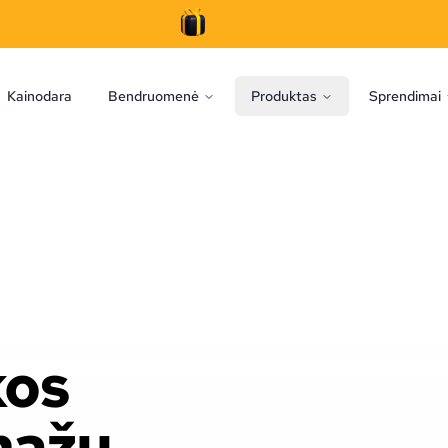
Kainodara
Bendruomenė
Produktas
Sprendimai
kos
onažų