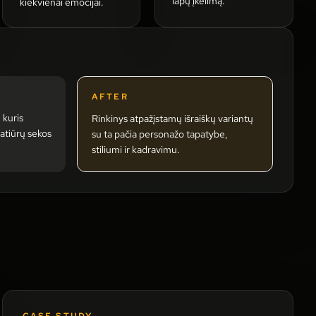
lapų įkėlimą.
kiekvienai emocijai.
AFTER
 kuris
Rinkinys atpažįstamų išraiškų variantų
atiūrų sekos
su ta pačia personažo tapatybe,
stiliumi ir kadravimu.