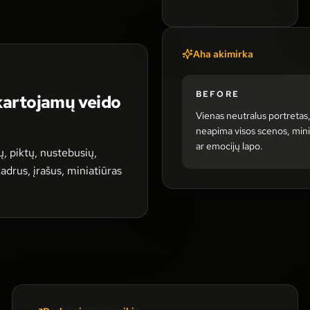
Aha akimirka
BEFORE
 kartojamų veido
Vienas neutralus portretas,
neapima visos scenos, mini
ar emocijų lapo.
, piktų, nustebusių,
adrus, įrašus, miniatiūras