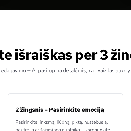
te išraiškas per 3 ži
redagavimo — AI pasirūpina detalėmis, kad vaizdas atrodyt
2 žingsnis – Pasirinkite emociją
Pasirinkite linksmą, liūdną, piktą, nustebusią,
neutralią ar žaismingą nuotaiką — koreguokite