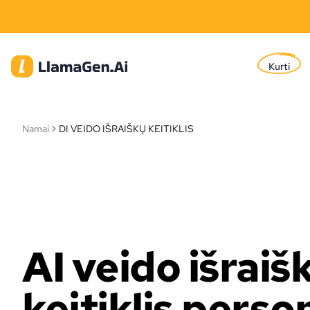
Kurti
Namai
DI VEIDO IŠRAIŠKŲ KEITIKLIS
AI veido išraiš
keitiklis pers