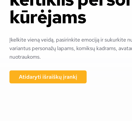
kūrėjams
Įkelkite vieną veidą, pasirinkite emociją ir sukurkite n
variantus personažų lapams, komiksų kadrams, avatar
nuotraukoms.
Atidaryti išraiškų įrankį