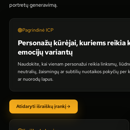
portretų generavimą.
Pagrindinė ICP
Personažų kūrėjai, kuriems reikia
emocijų variantų
Naudokite, kai vienam personažui reikia linksmų, liūdnų
neutralių, žaismingų ar subtilių nuotaikos pokyčių per k
ar nuorodų lapus.
Atidaryti išraiškų įrankį