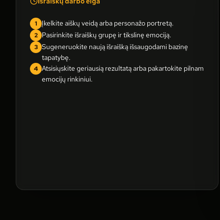
Išraiškų darbo eiga
Įkelkite aiškų veidą arba personažo portretą.
1
Pasirinkite išraiškų grupę ir tikslinę emociją.
2
Sugeneruokite naują išraišką išsaugodami bazinę
3
tapatybę.
Atsisiųskite geriausią rezultatą arba pakartokite pilnam
4
emocijų rinkiniui.