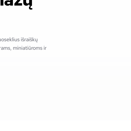
uoseklius išraiškų
ams, miniatiūroms ir