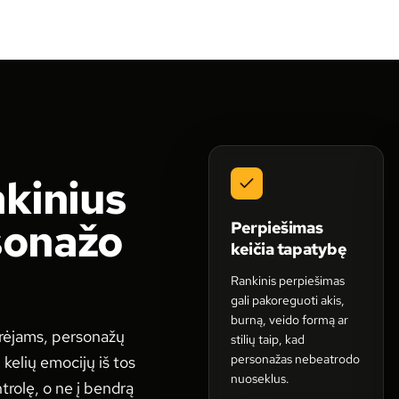
nkinius
sonažo
Perpiešimas
keičia tapatybę
Rankinis perpiešimas
gali pakoreguoti akis,
burną, veido formą ar
ūrėjams, personažų
stilių taip, kad
personažas nebeatrodo
i kelių emocijų iš tos
nuoseklus.
trolę, o ne į bendrą