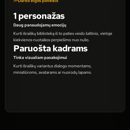
Darbo eigos poveikis
1 personažas
Daug panaudojamų emocijų
Kurti išraiškų biblioteką iš to paties veido šaltinio, vietoje
kiekvienos nuotaikos perpiešimo nuo nulio.
Paruošta kadrams
Tinka vizualiam pasakojimui
Kurti išraiškų variantus dialogo momentams,
miniatiūroms, avatarams ar nuorodų lapams.