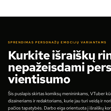
SPRENDIMAS PERSONAŽŲ EMOCIJŲ VARIANTAMS
Kurkite išraiškų ri
nepažeisdami per
vientisumo
Šis puslapis skirtas komiksų menininkams, VTuber k
dizaineriams ir redaktoriams, kurie jau turi veidą ir nor
pačios tapatybės. Darbo eiga orientuota į išraiškų kon