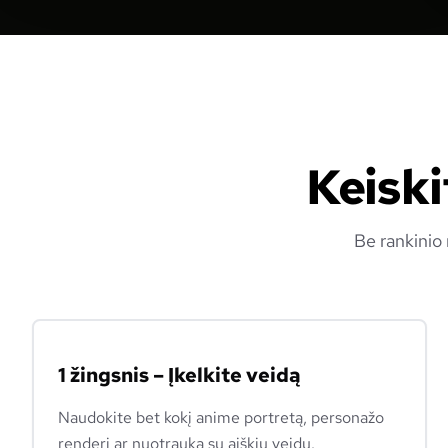
Keiski
Be rankinio 
1 žingsnis – Įkelkite veidą
Naudokite bet kokį anime portretą, personažo
renderį ar nuotrauką su aiškiu veidu.