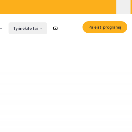
Paleisti programą
Tyrinėkite tai
YouTube
X (Twitter)