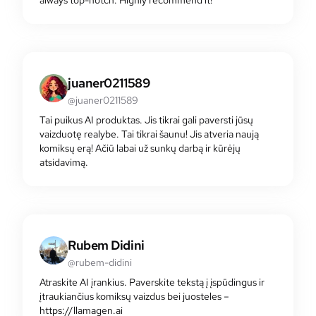
juaner0211589
@juaner0211589
Tai puikus AI produktas. Jis tikrai gali paversti jūsų
vaizduotę realybe. Tai tikrai šaunu! Jis atveria naują
komiksų erą! Ačiū labai už sunkų darbą ir kūrėjų
atsidavimą.
Rubem Didini
@rubem-didini
Atraskite AI įrankius. Paverskite tekstą į įspūdingus ir
įtraukiančius komiksų vaizdus bei juosteles –
https://llamagen.ai