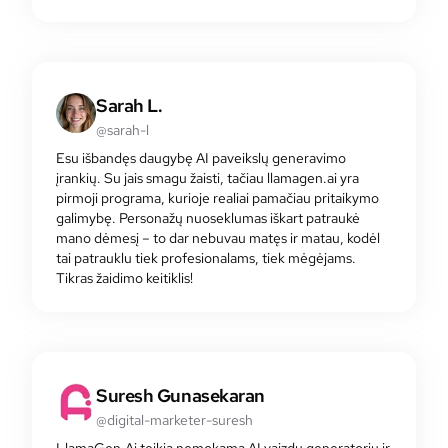
Sarah L.
@sarah-l
Esu išbandęs daugybę AI paveikslų generavimo
įrankių. Su jais smagu žaisti, tačiau llamagen.ai yra
pirmoji programa, kurioje realiai pamačiau pritaikymo
galimybę. Personažų nuoseklumas iškart patraukė
mano dėmesį – to dar nebuvau matęs ir matau, kodėl
tai patrauklu tiek profesionalams, tiek mėgėjams.
Tikras žaidimo keitiklis!
Suresh Gunasekaran
@digital-marketer-suresh
LlamaGen.Ai teikia nemokamą AI vaizdų generatorių ir