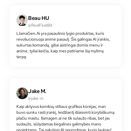
Beau HU
@RealFeatBit
LlamaGen.Ai yra pasaulinio lygio produktas, kuris
revoliucionuoja anime pasaulį. Šis galingas AI įrankis,
sukurtas komandą, giliai aistringai domisi menu ir
anime, tyliai keičia, kaip mes patiriame šią mylimą
terpę.
Jake M.
@jake-m
Kaip aktyvus komiksų stiliaus grafikos kūrėjas, man
buvo sunku rasti įrankį, leidžiantį išlaisvinti kūrybiškumą
plačiu mastu. llamagen.ai ne tik sulaužo ribas, bet jas
sudaužo, siūlydamas begalines galimybes mano
projektams. Tai galutinis AI sprendimas, kurio laukiau!