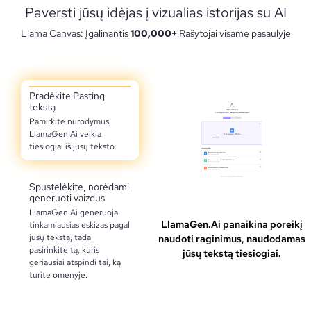
Paversti jūsų idėjas į vizualias istorijas su AI
Llama Canvas: Įgalinantis
100,000+
Rašytojai visame pasaulyje
Pradėkite Pasting
tekstą
Pamirkite nurodymus,
LlamaGen.Ai veikia
tiesiogiai iš jūsų teksto.
Spustelėkite, norėdami
generuoti vaizdus
LlamaGen.Ai generuoja
LlamaGen.Ai panaikina poreikį
tinkamiausias eskizas pagal
jūsų tekstą, tada
naudoti raginimus, naudodamas
pasirinkite tą, kuris
jūsų tekstą tiesiogiai.
geriausiai atspindi tai, ką
turite omenyje.