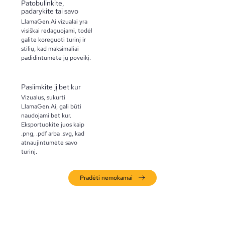
Patobulinkite,
padarykite tai savo
LlamaGen.Ai vizualai yra
visiškai redaguojami, todėl
galite koreguoti turinį ir
stilių, kad maksimaliai
padidintumėte jų poveikį.
Pasiimkite jį bet kur
Vizualus, sukurti
LlamaGen.Ai, gali būti
naudojami bet kur.
Eksportuokite juos kaip
.png, .pdf arba .svg, kad
atnaujintumėte savo
turinį.
Pradėti nemokamai