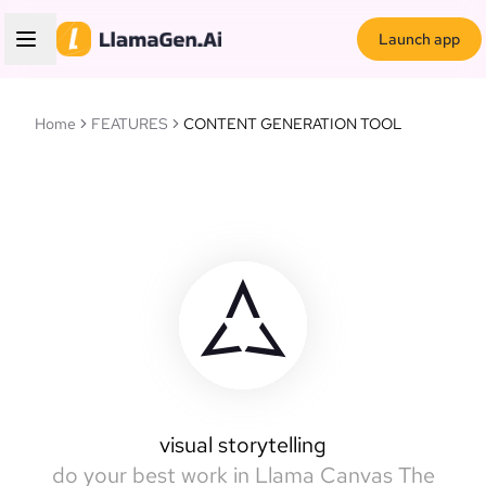
Launch app
Home
FEATURES
CONTENT GENERATION TOOL
Llamas Canvas
intelligent canvas
visual storytelling
do your best work in Llama Canvas
The