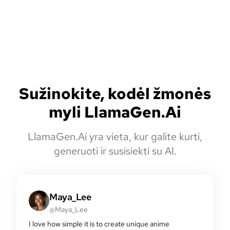
Sužinokite, kodėl žmonės
myli LlamaGen.Ai
LlamaGen.Ai yra vieta, kur galite kurti,
generuoti ir susisiekti su AI.
Maya_Lee
@Maya_Lee
I love how simple it is to create unique anime