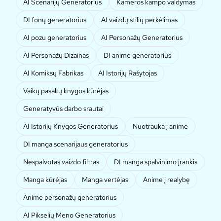
AI Scenarijų Generatorius
Kameros kampo valdymas
DI fonų generatorius
AI vaizdų stilių perkėlimas
AI pozu generatorius
AI Personažų Generatorius
AI Personažų Dizainas
DI anime generatorius
AI Komiksų Fabrikas
AI Istorijų Rašytojas
Vaikų pasakų knygos kūrėjas
Generatyvūs darbo srautai
AI Istorijų Knygos Generatorius
Nuotrauka į anime
DI manga scenarijaus generatorius
Nespalvotas vaizdo filtras
DI manga spalvinimo įrankis
Manga kūrėjas
Manga vertėjas
Anime į realybę
Anime personažų generatorius
AI Pikselių Meno Generatorius