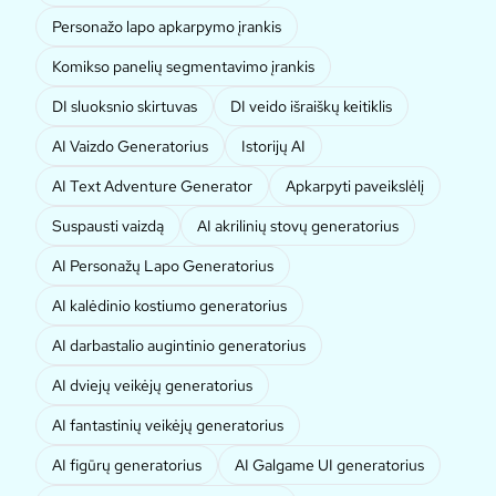
Personažo lapo apkarpymo įrankis
Komikso panelių segmentavimo įrankis
DI sluoksnio skirtuvas
DI veido išraiškų keitiklis
AI Vaizdo Generatorius
Istorijų AI
AI Text Adventure Generator
Apkarpyti paveikslėlį
Suspausti vaizdą
AI akrilinių stovų generatorius
AI Personažų Lapo Generatorius
AI kalėdinio kostiumo generatorius
AI darbastalio augintinio generatorius
AI dviejų veikėjų generatorius
AI fantastinių veikėjų generatorius
AI figūrų generatorius
AI Galgame UI generatorius