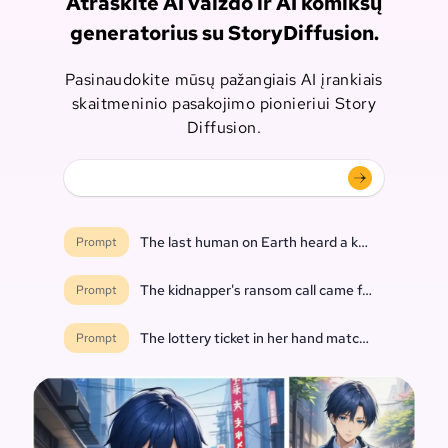
Atraskite AI vaizdo ir AI komiksų
generatorius su StoryDiffusion.
Pasinaudokite mūsų pažangiais AI įrankiais
skaitmeninio pasakojimo pionieriui Story
Diffusion.
The last human on Earth heard a knock at the do
Prompt
The kidnapper's ransom call came from inside th
Prompt
The lottery ticket in her hand matched every nu
Prompt