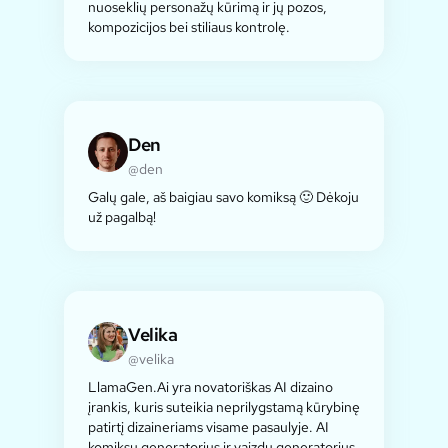
nuoseklių personažų kūrimą ir jų pozos,
kompozicijos bei stiliaus kontrolę.
Den
@den
Galų gale, aš baigiau savo komiksą 🙂 Dėkoju
už pagalbą!
Velika
@velika
LlamaGen.Ai yra novatoriškas AI dizaino
įrankis, kuris suteikia neprilygstamą kūrybinę
patirtį dizaineriams visame pasaulyje. AI
komiksų generatorius ir vaizdų generatorius