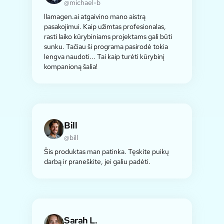
@michael-b
llamagen.ai atgaivino mano aistrą
pasakojimui. Kaip užimtas profesionalas,
rasti laiko kūrybiniams projektams gali būti
sunku. Tačiau ši programa pasirodė tokia
lengva naudoti... Tai kaip turėti kūrybinį
kompanioną šalia!
Bill
@bill
Šis produktas man patinka. Tęskite puikų
darbą ir praneškite, jei galiu padėti.
Sarah L.