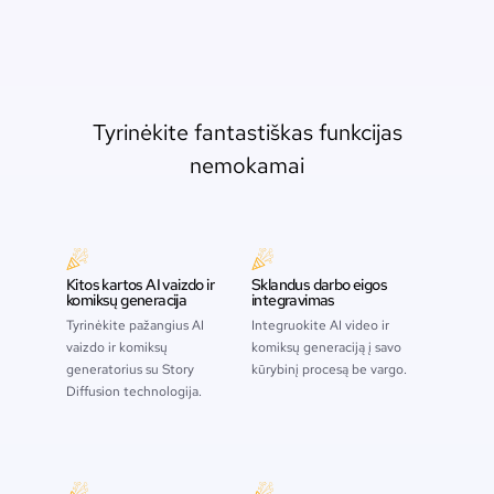
Tyrinėkite fantastiškas funkcijas
nemokamai
Kitos kartos AI vaizdo ir
Sklandus darbo eigos
komiksų generacija
integravimas
Tyrinėkite pažangius AI
Integruokite AI video ir
vaizdo ir komiksų
komiksų generaciją į savo
generatorius su Story
kūrybinį procesą be vargo.
Diffusion technologija.