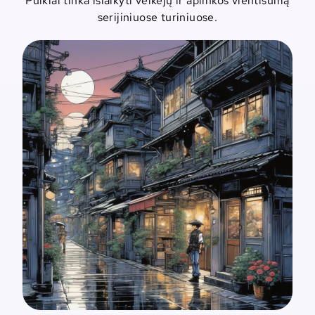
Puikiai tinka išlaikyti veikėjų ir aplinkos vientisumą
serijiniuose turiniuose.