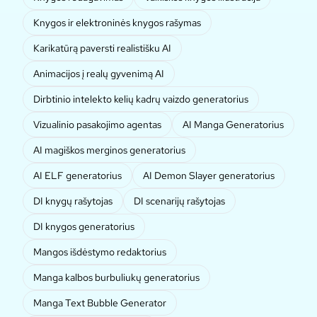
Knygos ir elektroninės knygos rašymas
Karikatūrą paversti realistišku AI
Animacijos į realų gyvenimą AI
Dirbtinio intelekto kelių kadrų vaizdo generatorius
Vizualinio pasakojimo agentas
AI Manga Generatorius
AI magiškos merginos generatorius
AI ELF generatorius
AI Demon Slayer generatorius
DI knygų rašytojas
DI scenarijų rašytojas
DI knygos generatorius
Mangos išdėstymo redaktorius
Manga kalbos burbuliukų generatorius
Manga Text Bubble Generator