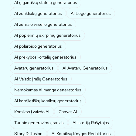
AI gigantiškų statulų generatorius
AI ženkliukų generatorius
AI Lego generatorius
AI žurnalo viršelio generatorius
AI popierinių iškirpimų generatorius
AI polaroido generatorius
AI prekybos kortelių generatorius
Avatarų generatorius
AI Avatarų Generatorius
AI Vaizdo Įrašų Generatorius
Nemokamas AI manga generatorius
AI korėjietiškų komiksų generatorius
Komikso į vaizdo AI
Canvas AI
Turinio generavimo įrankis
AI Istorijų Rašytojas
Story Diffusion
AI Komiksų Knygos Redaktorius