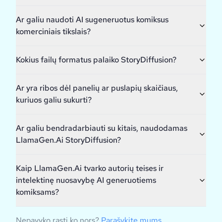
Ar galiu naudoti AI sugeneruotus komiksus
komerciniais tikslais?
Kokius failų formatus palaiko StoryDiffusion?
Ar yra ribos dėl panelių ar puslapių skaičiaus,
kuriuos galiu sukurti?
Ar galiu bendradarbiauti su kitais, naudodamas
LlamaGen.Ai StoryDiffusion?
Kaip LlamaGen.Ai tvarko autorių teises ir
intelektinę nuosavybę AI generuotiems
komiksams?
Nepavyko rasti ko nors?
Parašykite mums