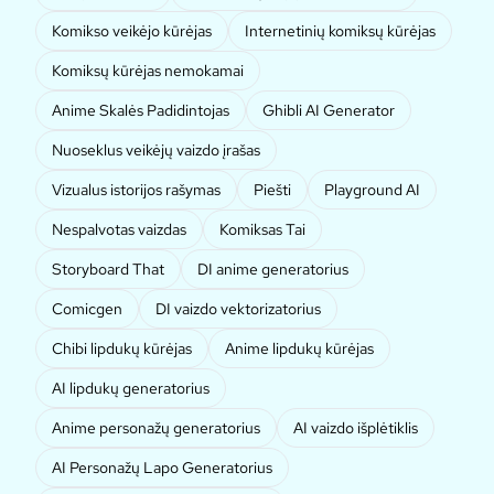
Komikso veikėjo kūrėjas
Internetinių komiksų kūrėjas
Komiksų kūrėjas nemokamai
Anime Skalės Padidintojas
Ghibli AI Generator
Nuoseklus veikėjų vaizdo įrašas
Vizualus istorijos rašymas
Piešti
Playground AI
Nespalvotas vaizdas
Komiksas Tai
Storyboard That
DI anime generatorius
Comicgen
DI vaizdo vektorizatorius
Chibi lipdukų kūrėjas
Anime lipdukų kūrėjas
AI lipdukų generatorius
Anime personažų generatorius
AI vaizdo išplėtiklis
AI Personažų Lapo Generatorius