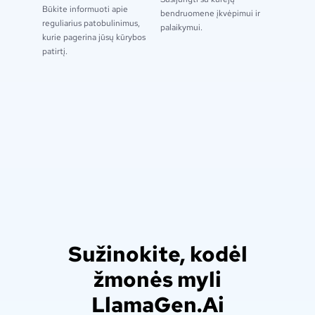
Būkite informuoti apie
bendruomene įkvėpimui ir
reguliarius patobulinimus,
palaikymui.
kurie pagerina jūsų kūrybos
patirtį.
Sužinokite, kodėl
žmonės myli
LlamaGen.Ai