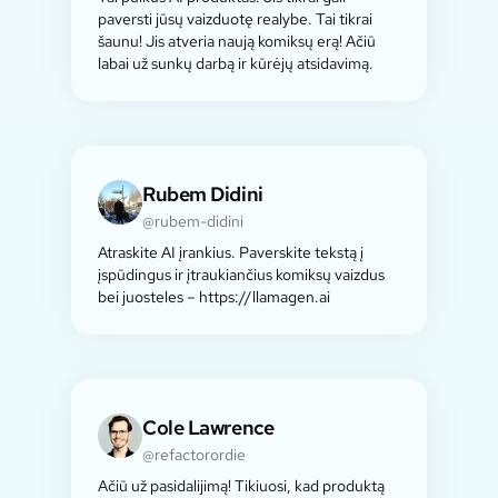
paversti jūsų vaizduotę realybe. Tai tikrai
šaunu! Jis atveria naują komiksų erą! Ačiū
labai už sunkų darbą ir kūrėjų atsidavimą.
Rubem Didini
@rubem-didini
Atraskite AI įrankius. Paverskite tekstą į
įspūdingus ir įtraukiančius komiksų vaizdus
bei juosteles – https://llamagen.ai
Cole Lawrence
@refactorordie
Ačiū už pasidalijimą! Tikiuosi, kad produktą