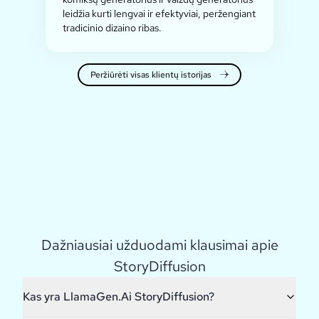
leidžia kurti lengvai ir efektyviai, peržengiant
tradicinio dizaino ribas.
Peržiūrėti visas klientų istorijas
Dažniausiai užduodami klausimai apie
StoryDiffusion
Kas yra LlamaGen.Ai StoryDiffusion?