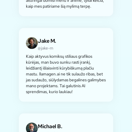
aistringai domisi menu ir anime, tyliai keičia,
kaip mes patiriame šią mylimą terpę.
Jake M.
@jake-m
Kaip aktyvus komiksų stiliaus grafikos
kūrėjas, man buvo sunku rasti įrankį,
leidžiantį išlaisvinti kūrybiškumą plačiu
mastu. llamagen.ai ne tik sulaužo ribas, bet
jas sudaužo, siūlydamas begalines galimybes
mano projektams. Tai galutinis AI
sprendimas, kurio laukiau!
Michael B.