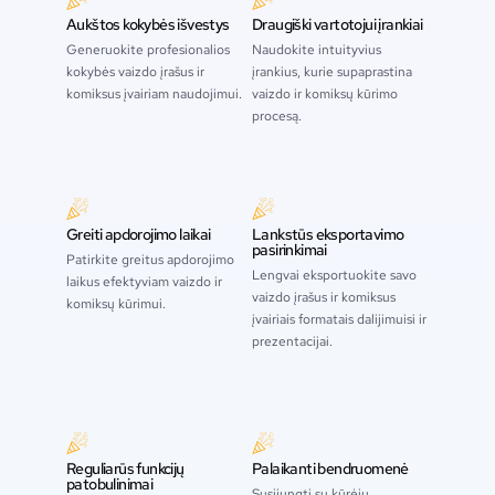
Aukštos kokybės išvestys
Draugiški vartotojui įrankiai
Generuokite profesionalios
Naudokite intuityvius
kokybės vaizdo įrašus ir
įrankius, kurie supaprastina
komiksus įvairiam naudojimui.
vaizdo ir komiksų kūrimo
procesą.
Greiti apdorojimo laikai
Lankstūs eksportavimo
pasirinkimai
Patirkite greitus apdorojimo
Lengvai eksportuokite savo
laikus efektyviam vaizdo ir
vaizdo įrašus ir komiksus
komiksų kūrimui.
įvairiais formatais dalijimuisi ir
prezentacijai.
Reguliarūs funkcijų
Palaikanti bendruomenė
patobulinimai
Susijungti su kūrėjų