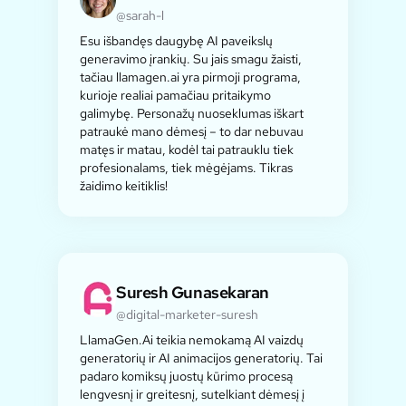
@sarah-l
Esu išbandęs daugybę AI paveikslų
generavimo įrankių. Su jais smagu žaisti,
tačiau llamagen.ai yra pirmoji programa,
kurioje realiai pamačiau pritaikymo
galimybę. Personažų nuoseklumas iškart
patraukė mano dėmesį – to dar nebuvau
matęs ir matau, kodėl tai patrauklu tiek
profesionalams, tiek mėgėjams. Tikras
žaidimo keitiklis!
Suresh Gunasekaran
@digital-marketer-suresh
LlamaGen.Ai teikia nemokamą AI vaizdų
generatorių ir AI animacijos generatorių. Tai
padaro komiksų juostų kūrimo procesą
lengvesnį ir greitesnį, sutelkiant dėmesį į