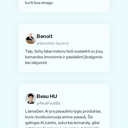
kurti bus smagu
Benoit
@benoitst-laurent
Taip, būtų labai malonu būti susisiekti su jūsų
komandos žmonėmis ir pasidalinti įžvalgomis
bei idėjomis!
Beau HU
@RealFeatBit
LlamaGen.Ai yra pasaulinio lygio produktas,
kuris revoliucionuoja anime pasaulį. Šis
galingas AI įrankis, sukurtas komandą, giliai