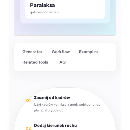
Paralaksa
gotowa pod wideo
Generator
Workflow
Examples
Related tools
FAQ
Zacznij od kadrów
01
Użyj kadrów komiksu, ramek webtoonu lub
plansz storyboardu.
Dodaj kierunek ruchu
02