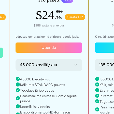
$24
$30
$43
/Mo
Säästa $72
$288
aastane arveldus
$
Lõputud generatsioonid piiritute ideede jaoks
Kiire, ärikasu
Uuenda
45 000 krediiti/kuu
135 000
45000 krediiti/kuu
135000 k
Kõik, mis STANDARD paketis
Kõik, mis
Tegelase järjepidevus
Every fe
Pääs maailma esimese Comic Agenti
Piiramatu
juurde
Tegelase 
Koomiksist videoks
Pääs maa
Ekspordi oma töö HD-formaadis
juurde