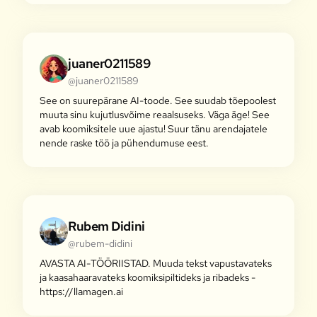
juaner0211589
@juaner0211589
See on suurepärane AI-toode. See suudab tõepoolest
muuta sinu kujutlusvõime reaalsuseks. Väga äge! See
avab koomiksitele uue ajastu! Suur tänu arendajatele
nende raske töö ja pühendumuse eest.
Rubem Didini
@rubem-didini
AVASTA AI-TÖÖRIISTAD. Muuda tekst vapustavateks
ja kaasahaaravateks koomiksipiltideks ja ribadeks -
https://llamagen.ai