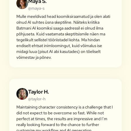
Maya S.
@maya-s
Mulle meeldivad head koomiksiraamatud ja olen alati
olnud AI suhtes üsna skeptiline. Näiteks kriitika
Batmani AI koomiksi saaga aadressil ei olnud ilma
põhjuseta. Kuid vaatamata skeptitsismile näen ma
tegelikult sellistel tööriistadel kohta. Ma hindan
endiselt ehtsat inimloomingut, kuid võimalus ise
midagi luua (pisut AI abi kasutades) on tõeliselt
võimestav ja põnev.
Taylor H.
@taylor-h
Maintaining character consistency is a challenge that I
did not expect to be overcome so fast. While not
perfect at times, the results are impressive and I’m
really looking forward to the chance to further
customize my workflow and AI generation.