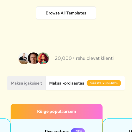
Browse All Templates
20,000+ rahulolevat klienti
Maksa igakuiselt
Maksa kord aastas
Säästa kuni 40%
Kõige populaarsem
Pro pakett
P
-
20
%