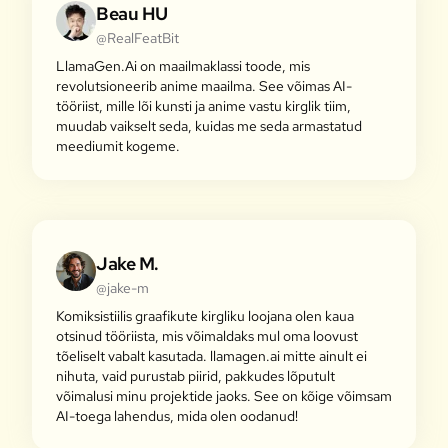
Beau HU
@RealFeatBit
LlamaGen.Ai on maailmaklassi toode, mis
revolutsioneerib anime maailma. See võimas AI-
tööriist, mille lõi kunsti ja anime vastu kirglik tiim,
muudab vaikselt seda, kuidas me seda armastatud
meediumit kogeme.
Jake M.
@jake-m
Komiksistiilis graafikute kirgliku loojana olen kaua
otsinud tööriista, mis võimaldaks mul oma loovust
tõeliselt vabalt kasutada. llamagen.ai mitte ainult ei
nihuta, vaid purustab piirid, pakkudes lõputult
võimalusi minu projektide jaoks. See on kõige võimsam
AI-toega lahendus, mida olen oodanud!