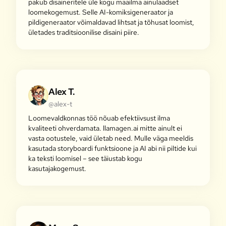
pakub disaineritele üle kogu maailma ainulaadset
loomekogemust. Selle AI-komiksigeneraator ja
pildigeneraator võimaldavad lihtsat ja tõhusat loomist,
ületades traditsioonilise disaini piire.
Alex T.
@alex-t
Loomevaldkonnas töö nõuab efektiivsust ilma
kvaliteeti ohverdamata. llamagen.ai mitte ainult ei
vasta ootustele, vaid ületab need. Mulle väga meeldis
kasutada storyboardi funktsioone ja AI abi nii piltide kui
ka teksti loomisel – see täiustab kogu
kasutajakogemust.