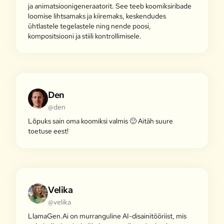
ja animatsioonigeneraatorit. See teeb koomiksiribade
loomise lihtsamaks ja kiiremaks, keskendudes
ühtlastele tegelastele ning nende poosi,
kompositsiooni ja stiili kontrollimisele.
Den
@den
Lõpuks sain oma koomiksi valmis 🙂 Aitäh suure
toetuse eest!
Velika
@velika
LlamaGen.Ai on murranguline AI-disainitööriist, mis