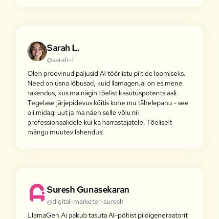
Sarah L.
@sarah-l
Olen proovinud paljusid AI tööriistu piltide loomiseks.
Need on üsna lõbusad, kuid llamagen.ai on esimene
rakendus, kus ma nägin tõelist kasutuspotentsiaali.
Tegelase järjepidevus köitis kohe mu tähelepanu - see
oli midagi uut ja ma näen selle võlu nii
professionaalidele kui ka harrastajatele. Tõeliselt
mängu muutev lahendus!
Suresh Gunasekaran
@digital-marketer-suresh
LlamaGen.Ai pakub tasuta AI-põhist pildigeneraatorit