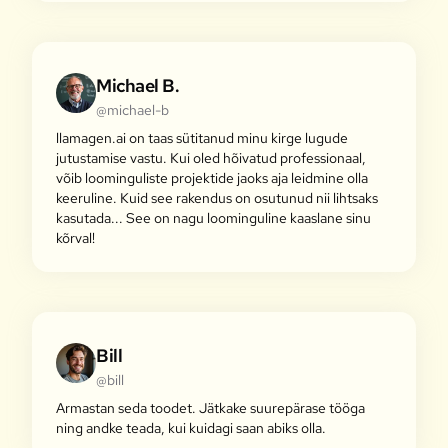
Michael B.
@michael-b
llamagen.ai on taas sütitanud minu kirge lugude
jutustamise vastu. Kui oled hõivatud professionaal,
võib loominguliste projektide jaoks aja leidmine olla
keeruline. Kuid see rakendus on osutunud nii lihtsaks
kasutada... See on nagu loominguline kaaslane sinu
kõrval!
Bill
@bill
Armastan seda toodet. Jätkake suurepärase tööga
ning andke teada, kui kuidagi saan abiks olla.