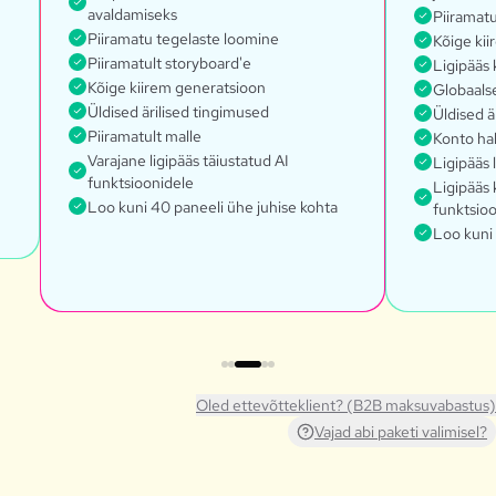
avaldamiseks
Piiramatu
Piiramatu tegelaste loomine
Kõige ki
Piiramatult storyboard'e
Ligipääs 
Kõige kiirem generatsioon
Globaals
Üldised ärilised tingimused
Üldised ä
Piiramatult malle
Konto ha
Varajane ligipääs täiustatud AI
Ligipääs 
funktsioonidele
Ligipääs 
Loo kuni 40 paneeli ühe juhise kohta
funktsio
Loo kuni 
Oled ettevõtteklient? (B2B maksuvabastus)
Vajad abi paketi valimisel?