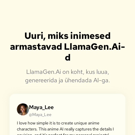
Uuri, miks inimesed
armastavad LlamaGen.Ai-
d
LlamaGen.Ai on koht, kus luua,
genereerida ja ühendada AI-ga.
Maya_Lee
@Maya_Lee
I love how simple it is to create unique anime
characters. This anime AI really captures the details I