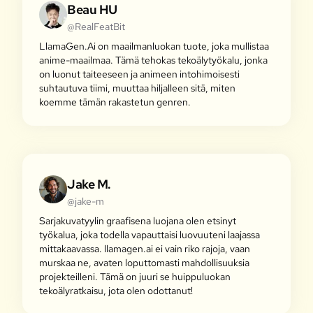
Beau HU
@RealFeatBit
LlamaGen.Ai on maailmanluokan tuote, joka mullistaa
anime-maailmaa. Tämä tehokas tekoälytyökalu, jonka
on luonut taiteeseen ja animeen intohimoisesti
suhtautuva tiimi, muuttaa hiljalleen sitä, miten
koemme tämän rakastetun genren.
Jake M.
@jake-m
Sarjakuvatyylin graafisena luojana olen etsinyt
työkalua, joka todella vapauttaisi luovuuteni laajassa
mittakaavassa. llamagen.ai ei vain riko rajoja, vaan
murskaa ne, avaten loputtomasti mahdollisuuksia
projekteilleni. Tämä on juuri se huippuluokan
tekoälyratkaisu, jota olen odottanut!