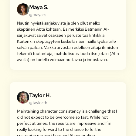
Maya S.
@maya-s
Nautin hyvistä sarjakuvista ja olen ollut melko
skeptinen AI:ta kohtaan. Esimerkiksi Batmanin AI-
sarjakuvat saivat osakseen perusteltua kritiikkiä.
Kuitenkin skeptisyyteni keskellä näen näille työkaluille
selvän paikan. Vaikka arvostan edelleen aitoja ihmisten
tekemiä tuotantoja, mahdollisuus luoda itse jotain (AI:n
avulla) on todella voimaannuttavaa ja innostavaa.
Taylor H.
@taylor-h
Maintaining character consistency is a challenge that I
did not expect to be overcome so fast. While not
perfect at times, the results are impressive and I’m
really looking forward to the chance to further
customize my workflow and AI generation.