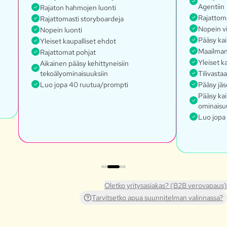
Agentiin
Rajaton hahmojen luonti
Rajattoma
Rajattomasti storyboardeja
Nopein v
Nopein luonti
Pääsy ka
Yleiset kaupalliset ehdot
Maailmanl
Rajattomat pohjat
Yleiset k
Aikainen pääsy kehittyneisiin
tekoälyominaisuuksiin
Tilivasta
Luo jopa 40 ruutua/prompti
Pääsy jäs
Pääsy kai
ominaisu
Luo jopa
Oletko yritysasiakas? (B2B verovapaus)
Tarvitsetko apua suunnitelman valinnassa?