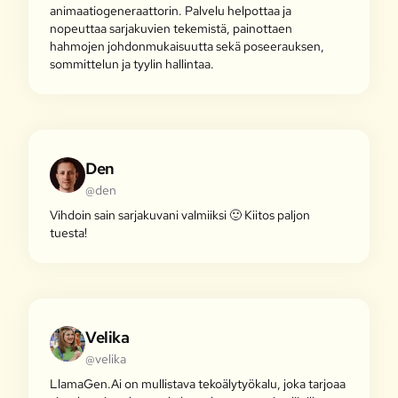
animaatiogeneraattorin. Palvelu helpottaa ja
nopeuttaa sarjakuvien tekemistä, painottaen
hahmojen johdonmukaisuutta sekä poseerauksen,
sommittelun ja tyylin hallintaa.
Den
@den
Vihdoin sain sarjakuvani valmiiksi 🙂 Kiitos paljon
tuesta!
Velika
@velika
LlamaGen.Ai on mullistava tekoälytyökalu, joka tarjoaa