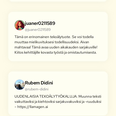
juaner0211589
@juaner0211589
Tämä on erinomainen tekoälytuote. Se voi todella
muuttaa mielikuvituksesi todellisuudeksi. Aivan
mahtavaa! Tämä avaa uuden aikakauden sarjakuville!
Kiitos kehittäjille kovasta työstä ja omistautumisesta.
Rubem Didini
@rubem-didini
UUDENLAISIA TEKOÄLYTYÖKALUJA. Muunna teksti
vaikuttaviksi ja kiehtoviksi sarjakuvakuviksi ja -ruuduiksi
– https://llamagen.ai