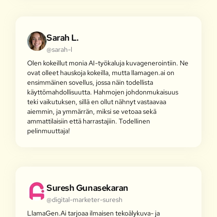
Sarah L.
@sarah-l
Olen kokeillut monia AI-työkaluja kuvagenerointiin. Ne
ovat olleet hauskoja kokeilla, mutta llamagen.ai on
ensimmäinen sovellus, jossa näin todellista
käyttömahdollisuutta. Hahmojen johdonmukaisuus
teki vaikutuksen, sillä en ollut nähnyt vastaavaa
aiemmin, ja ymmärrän, miksi se vetoaa sekä
ammattilaisiin että harrastajiin. Todellinen
pelinmuuttaja!
Suresh Gunasekaran
@digital-marketer-suresh
LlamaGen.Ai tarjoaa ilmaisen tekoälykuva- ja