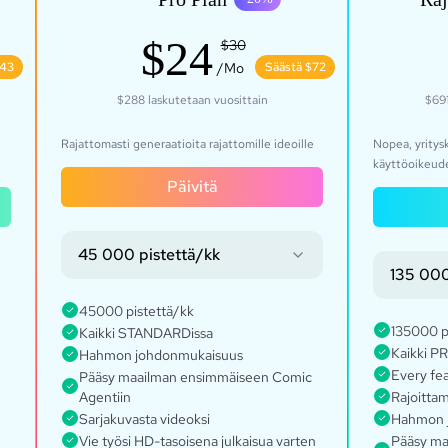
$24
$30
$43
/Mo
Säästä $72
$288
laskutetaan vuosittain
$69
Rajattomasti generaatioita rajattomille ideoille
Nopea, yritysk
käyttöoikeude
Päivitä
45 000 pistettä/kk
135 000
45000 pistettä/kk
135000 p
Kaikki STANDARDissa
Kaikki P
Hahmon johdonmukaisuus
Every fe
Pääsy maailman ensimmäiseen Comic
Agentiin
Rajoittam
Sarjakuvasta videoksi
Hahmon 
Vie työsi HD-tasoisena julkaisua varten
Pääsy ma