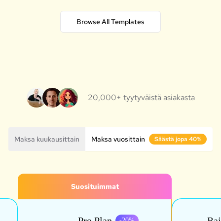
Browse All Templates
20,000+ tyytyväistä asiakasta
Maksa kuukausittain
Maksa vuosittain
Säästä jopa 40%
Suosituimmat
Pro Plan
Raj
-
20
%