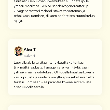
ainutlaatuisen luovan kokemuksen suunnittelijoille
ympäri maailmaa. Sen AI-sarjakuvageneraattori ja
kuvageneraattori mahdollistavat vaivattoman ja
tehokkaan luomisen, rikkoen perinteisen suunnittelun
rajoja.
Alex T.
@alex-t
Luovalla alalla tarvitaan tehokkuutta kuitenkaan
tinkimättä laadusta. llamagen.ai ei vain täytä, vaan
ylittääkin nämä odotukset. Oli todella hauskaa kokeilla
käsikirjoitusta ja saada tekoälyltä apua sekä kuvan että
tekstin luomiseen – se parantaa kokonaiskokemusta
aivan uudella tavalla.