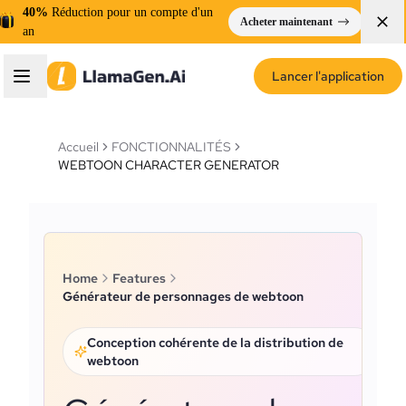
40%
Réduction pour un compte d'un
Acheter maintenant
an
Lancer l'application
Accueil
FONCTIONNALITÉS
WEBTOON CHARACTER GENERATOR
Home
Features
Générateur de personnages de webtoon
Conception cohérente de la distribution de
webtoon