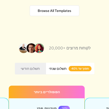
Browse All Templates
20,000+ לקוחות מרוצים
תשלום שנתי
תשלום חודשי
חסוך עד 40%
הפופולריים ביותר
ה
תוכנית פרו
-
20
%