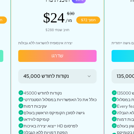
$24
$30
חסוך $72
/מו
חסו
$288
חויב שנתי
ם גישה ייחודית
יצירה אינסופית להשראה ללא גבולות
שדרגו
45,000 נקודות לחודש
1
45000 נקודות לחודש
כולל את כל האפשרויות במסלול הסטנדרטי
עקיבות דמות
Every fe
לא הגבלה
גישה לסוכן הקומיקס הראשון בעולם
בות דמות
קומיקס לווידאו
ון בעולם
ייצוא יצירה באיכות HD לפרסום
 בקומיקס
הפקת דמויות ללא הגבלה