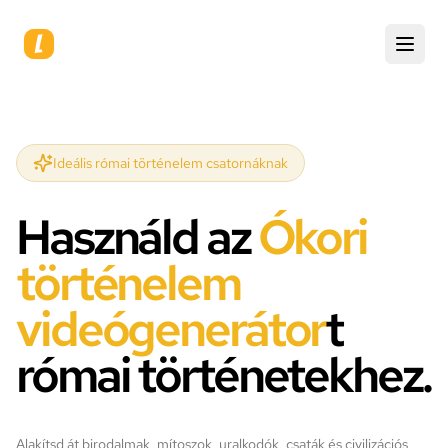
Ideális római történelem csatornáknak
Használd az
Ókori
történelem
videógenerátor
t
római történetekhez.
Alakítsd át birodalmak, mítoszok, uralkodók, csaták és civilizációs