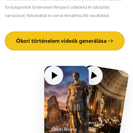
fordulópontok történeteit filmszerű videókká AI szkripttel,
narrációval, feliratokkal és római témákhoz illő vizuálokkal.
Ókori történelem videók generálása ->
Szenátusi
drám
a
Ókori Róma