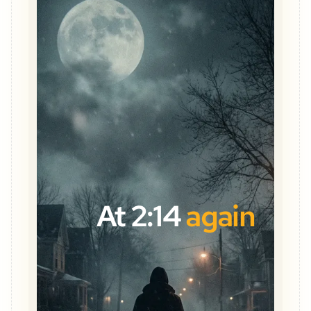
At 2:14
again