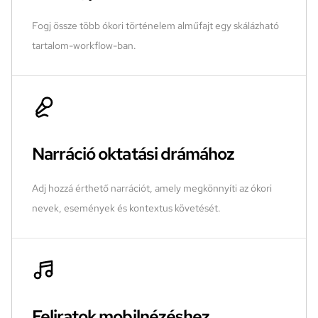
Fogj össze több ókori történelem alműfajt egy skálázható
tartalom-workflow-ban.
Narráció oktatási drámához
Adj hozzá érthető narrációt, amely megkönnyíti az ókori
nevek, események és kontextus követését.
Feliratok mobilnézéshez