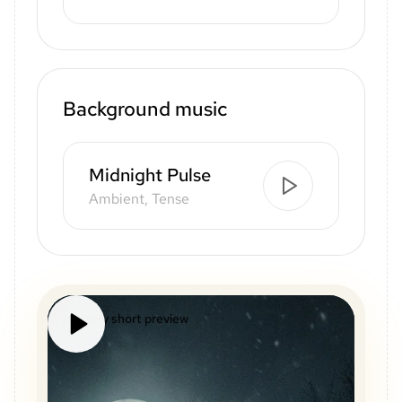
Background music
Midnight Pulse
Ambient, Tense
Mystery short preview