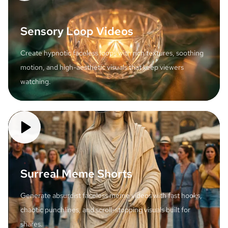
Sensory Loop Videos
Create hypnotic faceless loops with rich textures, soothing
motion, and high-aesthetic visuals that keep viewers
watching.
Surreal Meme Shorts
Generate absurdist faceless meme videos with fast hooks,
chaotic punchlines, and scroll-stopping visuals built for
shares.