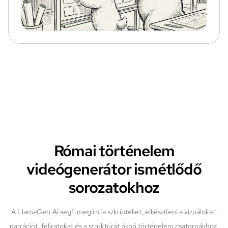
Római történelem
videógenerátor ismétlődő
sorozatokhoz
A LlamaGen.Ai segít megírni a szkripteket, elkészíteni a vizuálokat,
narrációt, feliratokat és a struktúrát ókori történelem csatornákhoz,