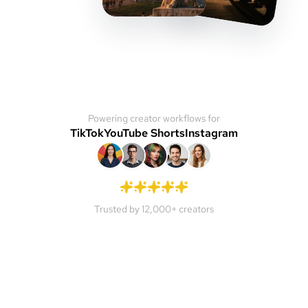
Powering creator workflows for
TikTok
YouTube Shorts
Instagram
Trusted by 12,000+ creators