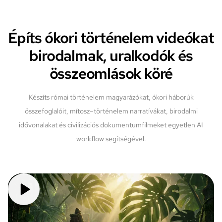
Építs ókori történelem videókat
birodalmak, uralkodók és
összeomlások köré
Készíts római történelem magyarázókat, ókori háborúk
összefoglalóit, mítosz–történelem narratívákat, birodalmi
idővonalakat és civilizációs dokumentumfilmeket egyetlen AI
workflow segítségével.