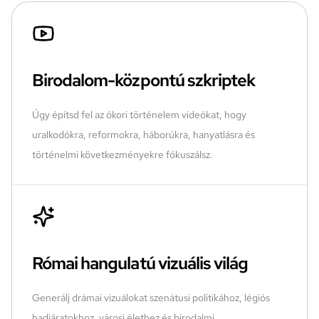
Birodalom-központú szkriptek
Úgy építsd fel az ókori történelem videókat, hogy
uralkodókra, reformokra, háborúkra, hanyatlásra és
történelmi következményekre fókuszálsz.
Római hangulatú vizuális világ
Generálj drámai vizuálokat szenátusi politikához, légiós
hadjáratokhoz, városi élethez és birodalmi