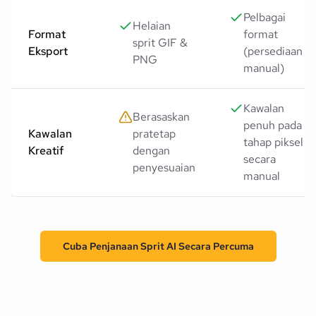
Pelbagai
Helaian
Format
format
sprit GIF &
Eksport
(persediaan
PNG
manual)
Kawalan
Berasaskan
penuh pada
Kawalan
pratetap
tahap piksel
Kreatif
dengan
secara
penyesuaian
manual
Cuba Penjanaan Sprit AI Secara Percuma