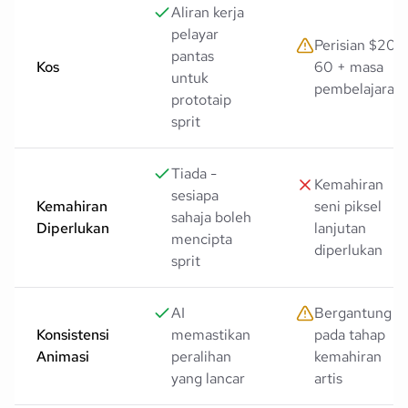
Aliran kerja
pelayar
Perisian $20-
pantas
Kos
60 + masa
untuk
pembelajaran
prototaip
sprit
Tiada -
Kemahiran
sesiapa
Kemahiran
seni piksel
sahaja boleh
Diperlukan
lanjutan
mencipta
diperlukan
sprit
AI
Bergantung
Konsistensi
memastikan
pada tahap
Animasi
peralihan
kemahiran
yang lancar
artis