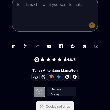
Tell LlamaGen what you want to make
LinkedIn
X (Twitter)
Instagram
YouTube
Facebook group
Reddit
Discord
Email su
4.8/5
Tanya AI tentang LlamaGen
Bahasa
Melayu
Cookie settings