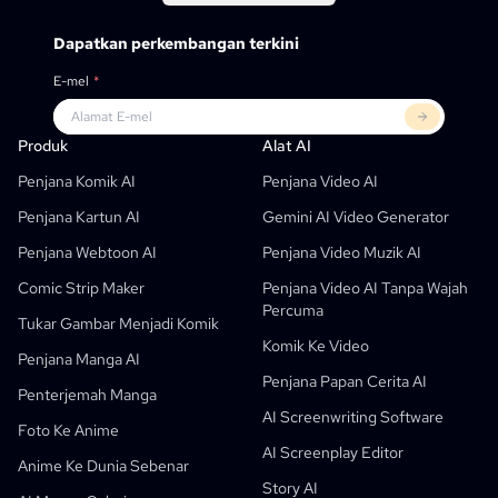
Dapatkan perkembangan terkini
E-mel
*
Produk
LlamaGen Untuk
RAKAN KONGSI
Kes Penggunaan
Produk
Alat AI
Penjana Komik AI Percuma
Guru
OpenAI
API Buku Komik
Penjana Komik AI
Penjana Video AI
AI Children's Book Generator
Pelajar
Meta
Kempen Digital
Penjana Kartun AI
Gemini AI Video Generator
Penjana Komik AI Percuma
Guru Dan Pelajar
SHOTDECK
Pemasaran Kandungan
Penjana Webtoon AI
Penjana Video Muzik AI
Studio Manga AI
Pendidikan
Black Forest Labs
Pemasaran Produk
Comic Strip Maker
Penjana Video AI Tanpa Wajah
Percuma
Komik Ke Video
Music To Video
Baru
Pereka Pergerakan AI Percuma
Enterprise
Replicate
Graph Comics For Dynamic Graphs
Tukar Gambar Menjadi Komik
Komik Ke Video
Video Ke Komik
Startup
ElevenLabs
Enterprise
Penjana Manga AI
Penjana Papan Cerita AI
Pencipta
Sumber Terbuka
Comflowy
OmniAudio
Penjana Cerita Suara
Seni Berurutan
PuppyAgent
Alat AI Untuk Guru Dan Pelajar
Penterjemah Manga
AI Screenwriting Software
Kusa
Penjana Kartun AI
Penjana Video AI
Foto Ke Anime
AI Screenplay Editor
Tukar Gambar Menjadi Komik
Penjana Buku Cerita Kanak-Kanak
Anime Ke Dunia Sebenar
Story AI