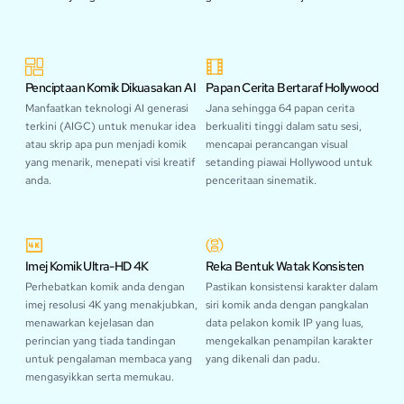
Penciptaan Komik Dikuasakan AI
Papan Cerita Bertaraf Hollywood
Manfaatkan teknologi AI generasi
Jana sehingga 64 papan cerita
terkini (AIGC) untuk menukar idea
berkualiti tinggi dalam satu sesi,
atau skrip apa pun menjadi komik
mencapai perancangan visual
yang menarik, menepati visi kreatif
setanding piawai Hollywood untuk
anda.
penceritaan sinematik.
Imej Komik Ultra-HD 4K
Reka Bentuk Watak Konsisten
Perhebatkan komik anda dengan
Pastikan konsistensi karakter dalam
imej resolusi 4K yang menakjubkan,
siri komik anda dengan pangkalan
menawarkan kejelasan dan
data pelakon komik IP yang luas,
perincian yang tiada tandingan
mengekalkan penampilan karakter
untuk pengalaman membaca yang
yang dikenali dan padu.
mengasyikkan serta memukau.