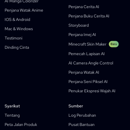
Turn Picture Into Cartoon
Penjana Buku Cerita AI
AI Manga Colorizer
Penjana Cerita AI
Penjana Webtoon AI
Komik Pendidikan AI
Penjana Watak Anime
Penjana Buku Cerita AI
Aliran Kerja Generatif
Penjana AI Manhwa
IOS & Android
Baru
Storyboard
Webtoon
Mac & Windows
Penjana Manga AI
Baru
Penjana Imej AI
Testimoni
Social Media Comics
Minecraft Skin Maker
Baru
Dinding Cinta
Bible Comic Maker
Pemecah Lapisan AI
Penjana Gelembung Teks Manga
AI Camera Angle Control
Penjana Papan Cerita AI
Penjana Watak AI
AI Screenplay Editor
Penjana Seni Piksel AI
Templat Papan Cerita Percuma
Penukar Ekspresi Wajah AI
Penjana Skrip AI
Camera Angle Control
Syarikat
Sumber
AI Background Generator
Tentang
Log Perubahan
Pindahan Gaya Imej AI
Peta Jalan Produk
Pusat Bantuan