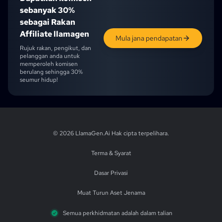
sebanyak 30%
sebagai Rakan
Affiliate llamagen
Mula jana pendapatan
Rujuk rakan, pengikut, dan
pelanggan anda untuk
memperoleh komisen
berulang sehingga 30%
seumur hidup!
English
English (UK)
English (CA)
English (AU)
English (IN)
Japanese
Ch
© 2026 LlamaGen.Ai
Hak cipta terpelihara
.
Terma & Syarat
Dasar Privasi
Muat Turun Aset Jenama
Semua perkhidmatan adalah dalam talian