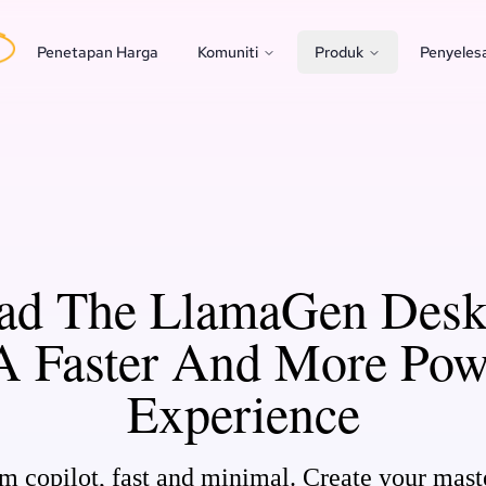
Penetapan Harga
Komuniti
Produk
Penyeles
ad The LlamaGen Desk
A Faster And More Pow
Experience
copilot, fast and minimal. Create your mast