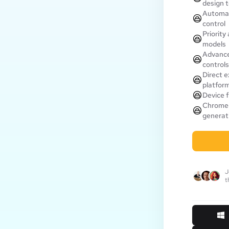
design t
Automat
control
Priority
models
Advance
controls
Direct e
platfor
Device f
Chrome 
generati
J
t