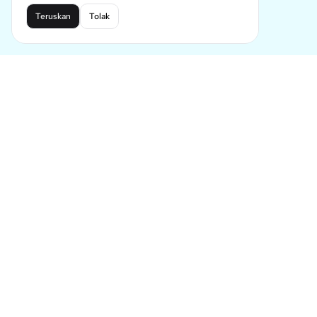
Teruskan
Tolak
Menerajui Masa Depan Penjanaan Komik AI
Tell LlamaGen what you want to make