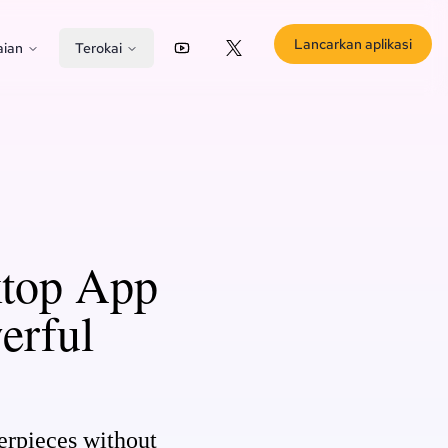
Lancarkan aplikasi
aian
Terokai
YouTube
X (Twitter)
top App
erful
erpieces without