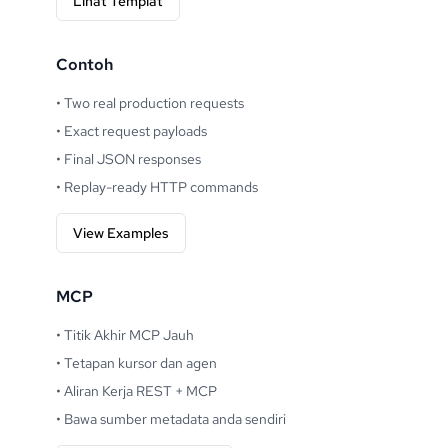
Lihat Templat
Contoh
•
Two real production requests
•
Exact request payloads
•
Final JSON responses
•
Replay-ready HTTP commands
View Examples
MCP
•
Titik Akhir MCP Jauh
•
Tetapan kursor dan agen
•
Aliran Kerja REST + MCP
•
Bawa sumber metadata anda sendiri