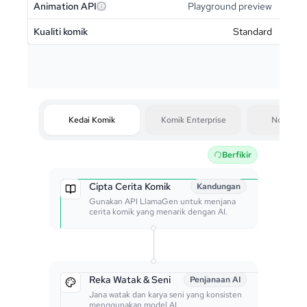
Animation API
Playground preview
Kualiti komik
Standard
Kedai Komik
Komik Enterprise
Novel Gra
Berfikir
Cipta Cerita Komik
Kandungan
Gunakan API LlamaGen untuk menjana
cerita komik yang menarik dengan AI.
Reka Watak & Seni
Penjanaan AI
Jana watak dan karya seni yang konsisten
menggunakan model AI.