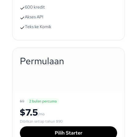
600 kredit
Akses API
Teks ke Komik
Permulaan
$9
2 bulan percuma
$7.5
/mo
Dibilkan setiap tahun
$90
Pilih Starter