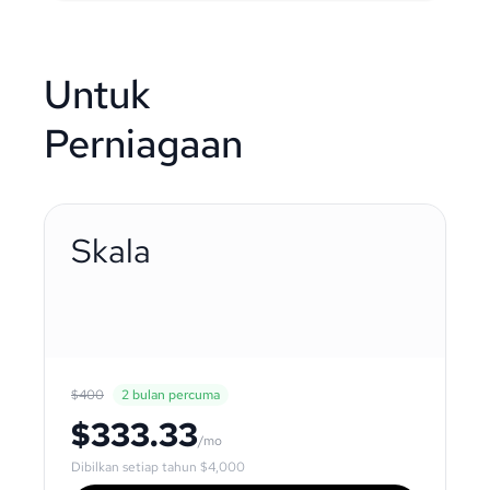
Untuk
Perniagaan
Skala
$400
2 bulan percuma
$333.33
/mo
Dibilkan setiap tahun
$4,000