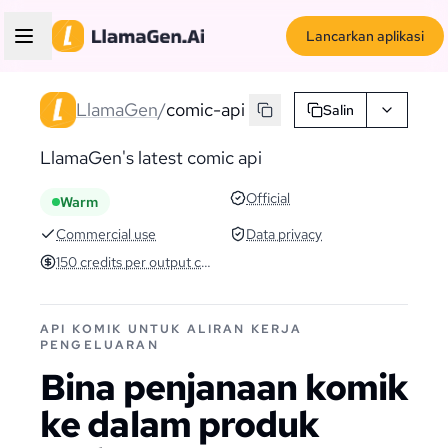
Lancarkan aplikasi
LlamaGen
/
comic-api
Salin
LlamaGen's latest comic api
Official
Warm
Commercial use
Data privacy
150 credits per output comic
API KOMIK UNTUK ALIRAN KERJA
PENGELUARAN
Bina penjanaan komik
ke dalam produk