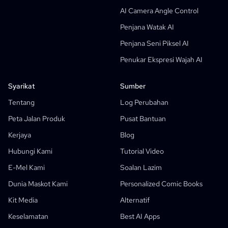
Penjana Gelembung Teks Manga
AI Camera Angle Control
Penjana Papan Cerita AI
Penjana Watak AI
AI Screenplay Editor
Penjana Seni Piksel AI
Templat Papan Cerita Percuma
Penukar Ekspresi Wajah AI
Penjana Skrip AI
Camera Angle Control
Syarikat
Sumber
AI Background Generator
Tentang
Log Perubahan
Pindahan Gaya Imej AI
Peta Jalan Produk
Pusat Bantuan
Penjana Pose AI
Kerjaya
Blog
Penjana Watak AI
Hubungi Kami
Tutorial Video
Reka Bentuk Watak AI
E-Mel Kami
Soalan Lazim
Penjana Anime AI
Dunia Maskot Kami
Personalized Comic Books
Ciri-Ciri
Kilang Komik AI
Kit Media
Alternatif
Penulis Cerita AI
Penjana Buku Cerita Kanak-Kanak
Keselamatan
Best AI Apps
Komik Itu