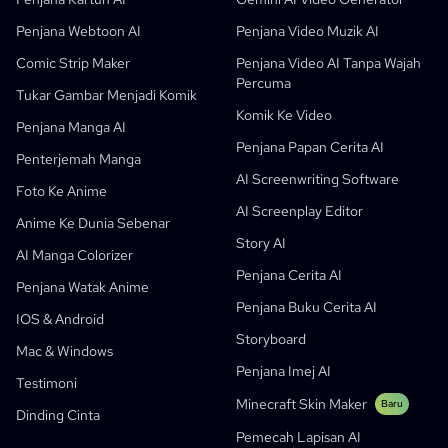
Penjana Komik AI Percuma
Guru Dan Pelajar
SHOTDECK
Pemasaran Kandungan
Penjana Webtoon AI
Penjana Video Muzik AI
Studio Manga AI
Pendidikan
Black Forest Labs
Pemasaran Produk
Comic Strip Maker
Penjana Video AI Tanpa Wajah
Percuma
Komik Ke Video
Music To Video
Baru
Pereka Pergerakan AI Percuma
Enterprise
Replicate
Graph Comics For Dynamic Graphs
Tukar Gambar Menjadi Komik
Komik Ke Video
Video Ke Komik
Startup
ElevenLabs
Enterprise
Penjana Manga AI
Penjana Papan Cerita AI
Pencipta
Sumber Terbuka
Comflowy
OmniAudio
Penjana Cerita Suara
Seni Berurutan
PuppyAgent
Alat AI Untuk Guru Dan Pelajar
Penterjemah Manga
AI Screenwriting Software
Kusa
Penjana Kartun AI
Penjana Video AI
Foto Ke Anime
AI Screenplay Editor
Tukar Gambar Menjadi Komik
Penjana Buku Cerita Kanak-Kanak
Anime Ke Dunia Sebenar
Story AI
Turn Picture Into Cartoon
Penjana Buku Cerita AI
AI Manga Colorizer
Penjana Cerita AI
Penjana Webtoon AI
Komik Pendidikan AI
Penjana Watak Anime
Penjana Buku Cerita AI
Aliran Kerja Generatif
Penjana AI Manhwa
IOS & Android
Baru
Storyboard
Webtoon
Mac & Windows
Penjana Manga AI
Baru
Penjana Imej AI
Testimoni
Social Media Comics
Minecraft Skin Maker
Baru
Dinding Cinta
Bible Comic Maker
Pemecah Lapisan AI