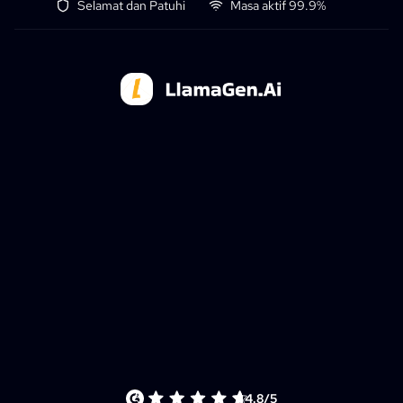
Selamat dan Patuhi
Masa aktif 99.9%
4.8/5