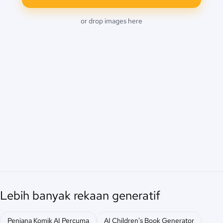
or drop images here
Lebih banyak rekaan generatif
Penjana Komik AI Percuma
AI Children's Book Generator