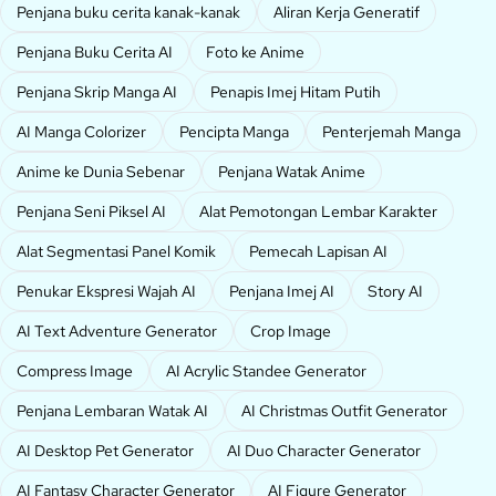
Penjana buku cerita kanak-kanak
Aliran Kerja Generatif
Penjana Buku Cerita AI
Foto ke Anime
Penjana Skrip Manga AI
Penapis Imej Hitam Putih
AI Manga Colorizer
Pencipta Manga
Penterjemah Manga
Anime ke Dunia Sebenar
Penjana Watak Anime
Penjana Seni Piksel AI
Alat Pemotongan Lembar Karakter
Alat Segmentasi Panel Komik
Pemecah Lapisan AI
Penukar Ekspresi Wajah AI
Penjana Imej AI
Story AI
AI Text Adventure Generator
Crop Image
Compress Image
AI Acrylic Standee Generator
Penjana Lembaran Watak AI
AI Christmas Outfit Generator
AI Desktop Pet Generator
AI Duo Character Generator
AI Fantasy Character Generator
AI Figure Generator