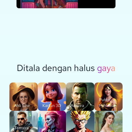
Ditala dengan halus
gaya
Puteri
Ahli Sihir
Kartun 3D
Adiwira
Pahlawan
Tentera