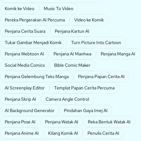
Komik ke Video
Music To Video
Pereka Pergerakan AI Percuma
Video ke Komik
Penjana Cerita Suara
Penjana Kartun AI
Tukar Gambar Menjadi Komik
Turn Picture Into Cartoon
Penjana Webtoon AI
Penjana AI Manhwa
Penjana Manga AI
Social Media Comics
Bible Comic Maker
Penjana Gelembung Teks Manga
Penjana Papan Cerita AI
AI Screenplay Editor
Templat Papan Cerita Percuma
Penjana Skrip AI
Camera Angle Control
AI Background Generator
Pindahan Gaya Imej AI
Penjana Pose AI
Penjana Watak AI
Reka Bentuk Watak AI
Penjana Anime AI
Kilang Komik AI
Penulis Cerita AI