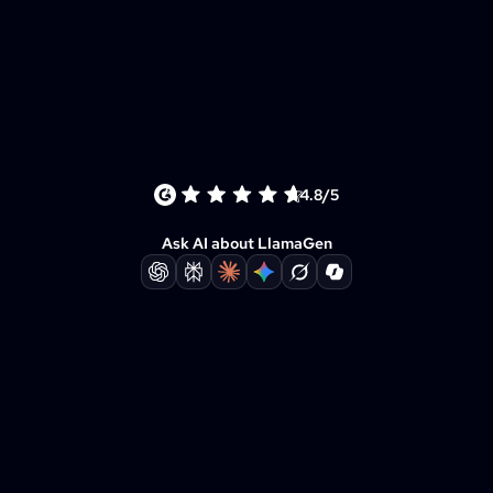
4.8/5
Ask AI about LlamaGen