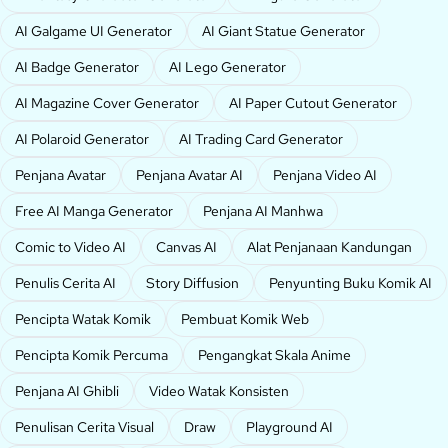
AI Galgame UI Generator
AI Giant Statue Generator
AI Badge Generator
AI Lego Generator
AI Magazine Cover Generator
AI Paper Cutout Generator
AI Polaroid Generator
AI Trading Card Generator
Penjana Avatar
Penjana Avatar AI
Penjana Video AI
Free AI Manga Generator
Penjana AI Manhwa
Comic to Video AI
Canvas AI
Alat Penjanaan Kandungan
Penulis Cerita AI
Story Diffusion
Penyunting Buku Komik AI
Pencipta Watak Komik
Pembuat Komik Web
Pencipta Komik Percuma
Pengangkat Skala Anime
Penjana AI Ghibli
Video Watak Konsisten
Penulisan Cerita Visual
Draw
Playground AI