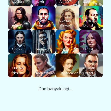
Upahan
Joker
Anime
Lukisan
Potret
Lukisan
Lukisan
Adiwira
Angkasa
Minyak
Digital
Lukisan
Gothik
Seram 3D
Pinup
Digital
Lukisan
Lukisan
Akrilik
Angkasawan
Renaissance
Digital
Dan banyak lagi...