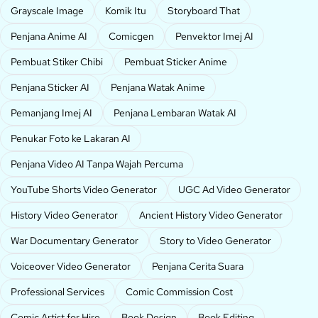
Grayscale Image
Komik Itu
Storyboard That
Penjana Anime AI
Comicgen
Penvektor Imej AI
Pembuat Stiker Chibi
Pembuat Sticker Anime
Penjana Sticker AI
Penjana Watak Anime
Pemanjang Imej AI
Penjana Lembaran Watak AI
Penukar Foto ke Lakaran AI
Penjana Video AI Tanpa Wajah Percuma
YouTube Shorts Video Generator
UGC Ad Video Generator
History Video Generator
Ancient History Video Generator
War Documentary Generator
Story to Video Generator
Voiceover Video Generator
Penjana Cerita Suara
Professional Services
Comic Commission Cost
Comic Artist for Hire
Book Design
Book Editing