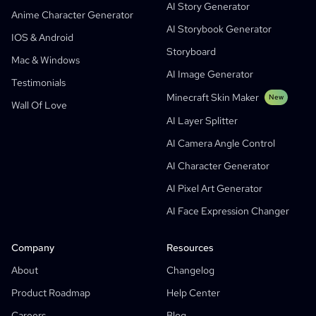
AI Story Generator
AI Webtoon Generator
AI Educational Comics
Anime Character Generator
AI Storybook Generator
Generative Workflows
AI Manhwa Generator
IOS & Android
New
Storyboard
Webtoons
Mac & Windows
AI Manga Generator
New
AI Image Generator
Testimonials
Social Media Comics
Minecraft Skin Maker
New
Wall Of Love
Bible Comic Maker
AI Layer Splitter
Manga Text Bubble Generator
AI Camera Angle Control
AI Storyboard Generator
AI Character Generator
AI Screenplay Editor
AI Pixel Art Generator
Free Storyboard Template
AI Face Expression Changer
AI Script Generator
Camera Angle Control
Company
Resources
AI Background Generator
About
Changelog
AI Image Style Transfer
Product Roadmap
Help Center
AI Pose Generator
Careers
Blog