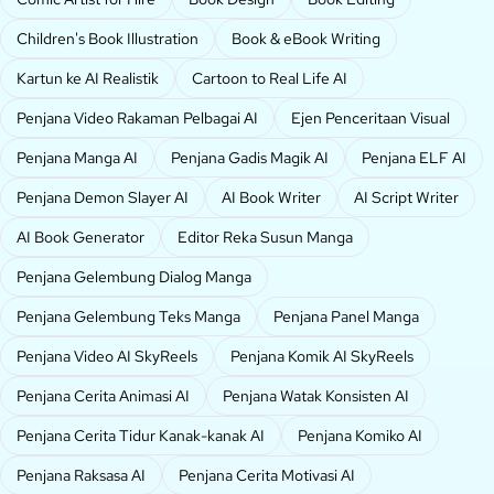
Children's Book Illustration
Book & eBook Writing
Kartun ke AI Realistik
Cartoon to Real Life AI
Penjana Video Rakaman Pelbagai AI
Ejen Penceritaan Visual
Penjana Manga AI
Penjana Gadis Magik AI
Penjana ELF AI
Penjana Demon Slayer AI
AI Book Writer
AI Script Writer
AI Book Generator
Editor Reka Susun Manga
Penjana Gelembung Dialog Manga
Penjana Gelembung Teks Manga
Penjana Panel Manga
Penjana Video AI SkyReels
Penjana Komik AI SkyReels
Penjana Cerita Animasi AI
Penjana Watak Konsisten AI
Penjana Cerita Tidur Kanak-kanak AI
Penjana Komiko AI
Penjana Raksasa AI
Penjana Cerita Motivasi AI