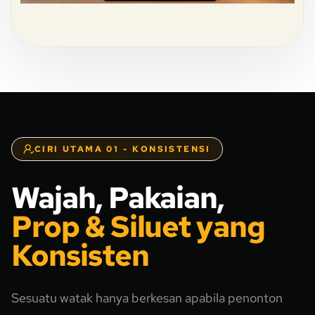
CIRI UTAMA 01 - KONSISTENSI
Wajah, Pakaian,
Prop & Siluet yang
Konsisten
Sesuatu watak hanya berkesan apabila penonton