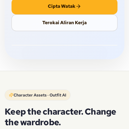
Cipta Watak
SISTEM RUJUKAN WATAK
Bina identiti yang boleh diguna semula untuk
Terokai Aliran Kerja
watak yang sama merentas gaya, pose,
ekspresi, prop, dan serahan pengeluaran.
Character Assets · Outfit AI
Keep the character. Change
the wardrobe.