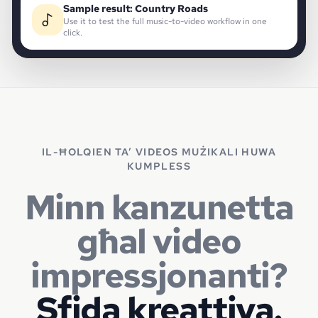
Sample result
:
Country Roads
Use it to test the full music-to-video workflow in one
click.
IL-ĦOLQIEN TA’ VIDEOS MUŻIKALI HUWA
KUMPLESS
Minn kanzunetta
għal video
impressjonanti?
Sfida kreattiva.