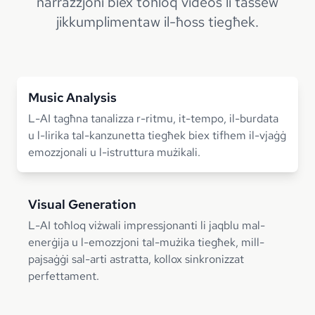
narrazzjoni biex toħloq videos li tassew
jikkumplimentaw il-ħoss tiegħek.
Music Analysis
L-AI tagħna tanalizza r-ritmu, it-tempo, il-burdata
u l-lirika tal-kanzunetta tiegħek biex tifhem il-vjaġġ
emozzjonali u l-istruttura mużikali.
Visual Generation
L-AI toħloq viżwali impressjonanti li jaqblu mal-
enerġija u l-emozzjoni tal-mużika tiegħek, mill-
pajsaġġi sal-arti astratta, kollox sinkronizzat
perfettament.