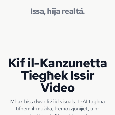
Issa, hija realtá.
Kif il-Kanzunetta
Tiegħek Issir
Video
Mhux biss dwar li żżid visuals. L-AI tagħna
tifhem il-mużika, l-emozzjonijiet, u n-