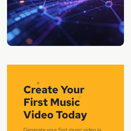
✦
Create Your
✧
First Music
Video Today
Generate your first music video in