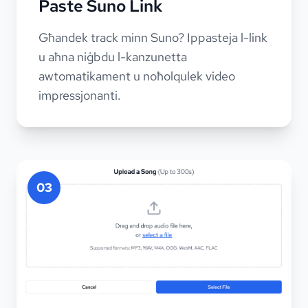
Paste Suno Link
Għandek track minn Suno? Ippasteja l-link
u aħna niġbdu l-kanzunetta
awtomatikament u noħolqulek video
impressjonanti.
03