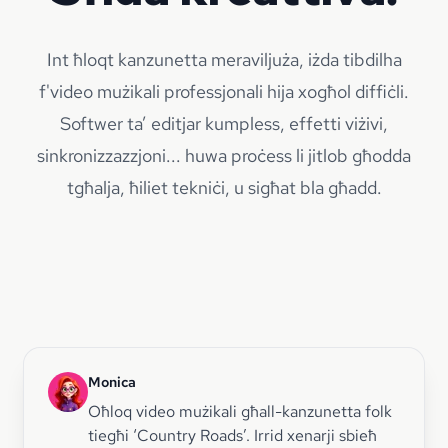
Int ħloqt kanzunetta meraviljuża, iżda tibdilha
f'video mużikali professjonali hija xogħol diffiċli.
Softwer ta’ editjar kumpless, effetti viżivi,
sinkronizzazzjoni... huwa proċess li jitlob għodda
tgħalja, ħiliet tekniċi, u sigħat bla għadd.
Monica
Oħloq video mużikali għall-kanzunetta folk
tiegħi ‘Country Roads’. Irrid xenarji sbieħ