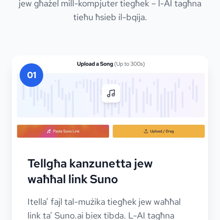
jew għażel mill-kompjuter tiegħek – l-AI tagħna
tieħu ħsieb il-bqija.
01
Tellgħa kanzunetta jew
waħħal link Suno
Itella’ fajl tal-mużika tiegħek jew waħħal
link ta’ Suno.ai biex tibda. L-AI tagħna