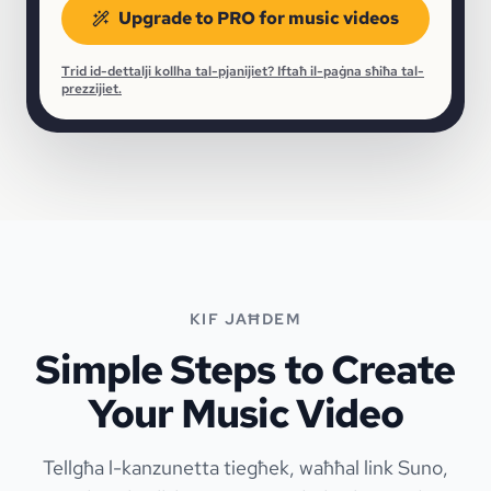
Upgrade to PRO for music videos
Trid id-dettalji kollha tal-pjanijiet? Iftaħ il-paġna sħiħa tal-
prezzijiet.
KIF JAĦDEM
Simple Steps to Create
Your Music Video
Tellgħa l-kanzunetta tiegħek, waħħal link Suno,