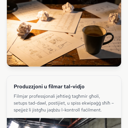
Produzzjoni u filmar tal-vidjo
Filmjar professjonali jeħtieġ tagħmir għoli,
setups tad-dawl, postijiet, u spiss ekwipaġġ sħiħ –
spejjeż li jistgħu jaqbżu l-kontroll faċilment.