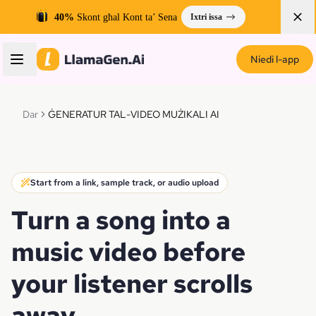
40%
Skont għal Kont ta’ Sena
Ixtri issa
Niedi l-app
Dar
ĠENERATUR TAL-VIDEO MUŻIKALI AI
Start from a link, sample track, or audio upload
Turn a song into a
music video before
your listener scrolls
away.