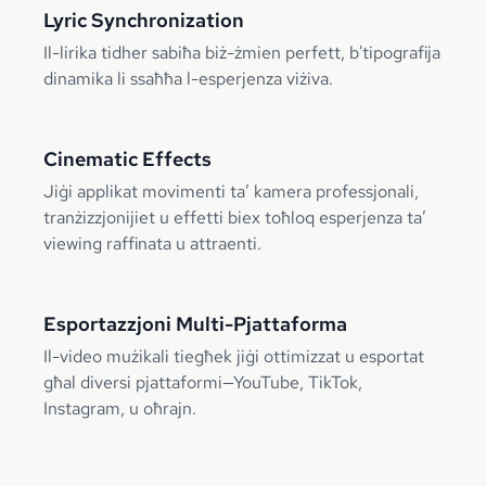
Lyric Synchronization
Il-lirika tidher sabiħa biż-żmien perfett, b'tipografija
dinamika li ssaħħa l-esperjenza viżiva.
Cinematic Effects
Jiġi applikat movimenti ta’ kamera professjonali,
tranżizzjonijiet u effetti biex toħloq esperjenza ta’
viewing raffinata u attraenti.
Esportazzjoni Multi-Pjattaforma
Il-video mużikali tiegħek jiġi ottimizzat u esportat
għal diversi pjattaformi—YouTube, TikTok,
Instagram, u oħrajn.