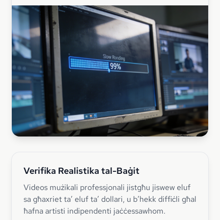
Verifika Realistika tal-Baġit
Videos mużikali professjonali jistgħu jiswew eluf
sa għaxriet ta’ eluf ta’ dollari, u b’hekk diffiċli għal
ħafna artisti indipendenti jaċċessawhom.