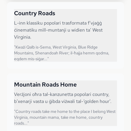
Country Roads
L-inn klassiku popolari trasformata f’vjaġġ
ċinematiku mill-muntanji u widien ta’ West
Virginia.
"
Kważi Qalb is-Sema, West Virginia, Blue Ridge
Mountains, Shenandoah River; il-ħajja hemm qodma,
eqdem mis-siġar...
"
Mountain Roads Home
Verżjoni oħra tal-kanzunetta popolari country,
b’xenarji vasta u ġibda viżwali tal-‘golden hour’.
"
Country roads take me home to the place I belong West
Virginia, mountain mama, take me home, country
roads...
"