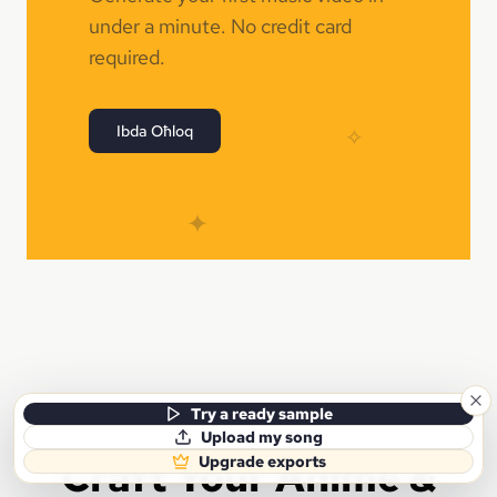
under a minute. No credit card
required.
Ibda Oħloq
✧
✦
Try a ready sample
Upload my song
Craft Your Anime &
Upgrade exports