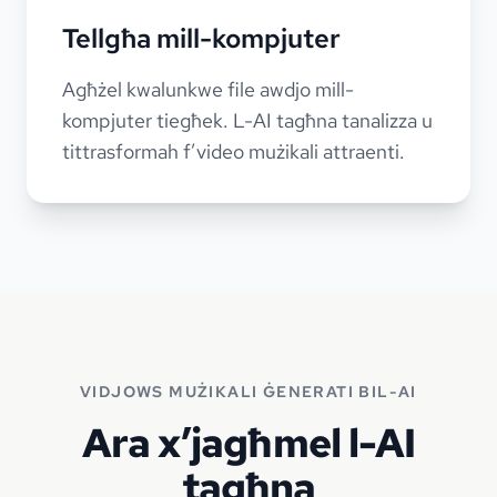
Tellgħa mill-kompjuter
Agħżel kwalunkwe file awdjo mill-
kompjuter tiegħek. L-AI tagħna tanalizza u
tittrasformah f’video mużikali attraenti.
VIDJOWS MUŻIKALI ĠENERATI BIL-AI
Ara x’jagħmel l-AI
tagħna