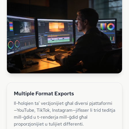
Multiple Format Exports
Il-ħolqien ta’ verżjonijiet għal diversi pjattaformi
—YouTube, TikTok, Instagram—jifisser li trid teditja
mill-ġdid u t-renderja mill-ġdid għal
proporzjonijiet u tulijiet differenti.