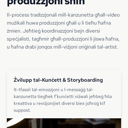
produzzjoni sħiħ
Il-proċess tradizzjonali mill-kanzunetta għall-video
mużikali huwa produzzjoni għali u li tieħu ħafna
żmien. Jeħtieġ koordinazzjoni bejn diversi
speċjalisti, tagħmir għall-produzzjoni li jiswa ħafna,
u ħafna drabi jonqos mill-viżjoni oriġinali tal-artist.
Żvilupp tal-Kunċett & Storyboarding
It-tfassil tal-emozzjoni u l-messaġġ tal-
kanzunetta tiegħek f’kunċetti viżwali jeħtieġ ħila
kreattiva u reviżjonijiet diversi biex joħroġ kif
suppost.