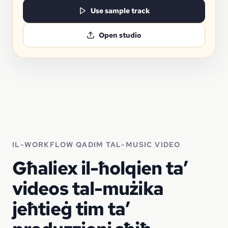
Use sample track
Open studio
IL-WORKFLOW QADIM TAL-MUSIC VIDEO
Għaliex il-ħolqien ta’
videos tal-mużika
jeħtieġ tim ta’