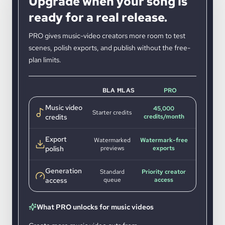
Upgrade when your song is
ready for a real release.
PRO gives music-video creators more room to test
scenes, polish exports, and publish without the free-
plan limits.
BLA ĦLAS
PRO
Music video
45,000
Starter credits
credits
credits/month
Export
Watermarked
Watermark-free
polish
previews
exports
Generation
Standard
Priority creator
access
queue
access
What PRO unlocks for music videos