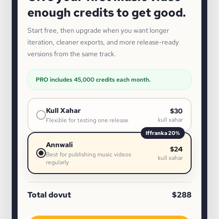
enough credits to get good.
Start free, then upgrade when you want longer
iteration, cleaner exports, and more release-ready
versions from the same track.
PRO includes 45,000 credits each month.
Kull Xahar
$30
kull xahar
Flexible for testing one release
Iffranka 20%
Annwali
$24
Best for publishing music videos
kull xahar
regularly
Total dovut
$288