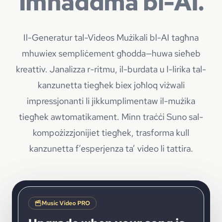
Imħaddma bl-AI.
Il-Generatur tal-Videos Mużikali bl-AI tagħna
mhuwiex sempliċement għodda—huwa sieħeb
kreattiv. Janalizza r-ritmu, il-burdata u l-lirika tal-
kanzunetta tiegħek biex joħloq viżwali
impressjonanti li jikkumplimentaw il-mużika
tiegħek awtomatikament. Minn traċċi Suno sal-
kompożizzjonijiet tiegħek, trasforma kull
kanzunetta f’esperjenza ta’ video li tattira.
Music Video PRO