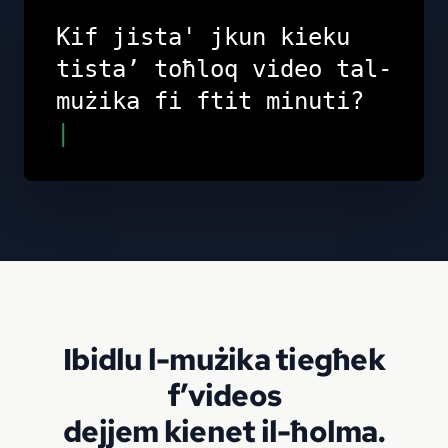
Kif jista' jkun kieku
tista’ toħloq video tal-
mużika fi ftit minuti?
|
Ibidlu l-mużika tiegħek
f’videos
dejjem kienet il-ħolma.