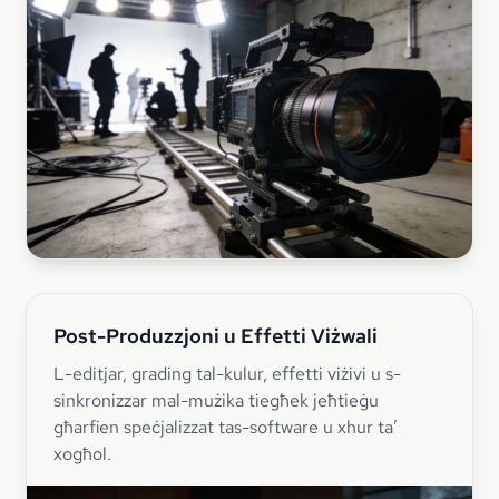
Post-Produzzjoni u Effetti Viżwali
L-editjar, grading tal-kulur, effetti viżivi u s-
sinkronizzar mal-mużika tiegħek jeħtieġu
għarfien speċjalizzat tas-software u xhur ta’
xogħol.