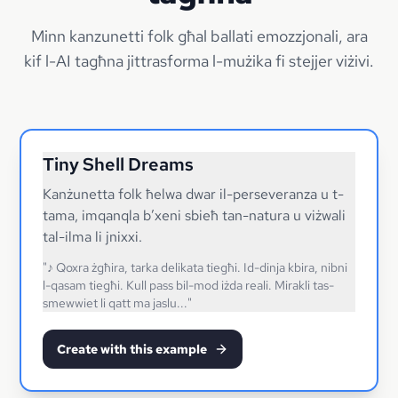
Minn kanzunetti folk għal ballati emozzjonali, ara
kif l-AI tagħna jittrasforma l-mużika fi stejjer viżivi.
Tiny Shell Dreams
Kanżunetta folk ħelwa dwar il-perseveranza u t-
tama, imqanqla b’xeni sbieħ tan-natura u viżwali
tal-ilma li jnixxi.
"
♪ Qoxra żgħira, tarka delikata tiegħi. Id-dinja kbira, nibni
l-qasam tiegħi. Kull pass bil-mod iżda reali. Mirakli tas-
smewwiet li qatt ma jaslu...
"
Create with this example