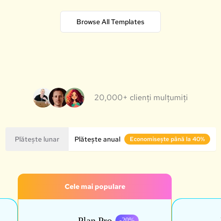
Browse All Templates
20,000+ clienți mulțumiți
Plătește lunar
Plătește anual
Economisește până la 40%
Cele mai populare
Plan Pro
-
20
%