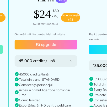
$24
$30
ește
Economisește
/Mo
$72
$288
facturat anual
Generări infinite pentru idei nelimitate
Rapid, pentru 
exclusiv
Fă upgrade
45.000 credite/lună
135.000
45000 credite/lună
135000 c
Totul din planul STANDARD
Totul din
Consistența personajului
zi
Every fe
Acces la primul Agent de comic din
lume
Proiecte 
Comic la video
Consisten
Exportă lucrări HD pentru publicare
Acces la 