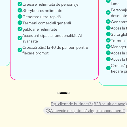
lume
Creeare nelimitată de personaje
Personaje
Storyboards nelimitate
desenat
Generare ultra-rapidă
Generare
Termeni comerciali generali
Acces la
Șabloane nelimitate
Suita glo
Acces anticipat la funcționalități AI
Termeni c
avansate
Manager
Creează până la 40 de panouri pentru
fiecare prompt
Acces la 
Acces la 
Creează 
fiecare 
Ești client de business? (B2B scutit de taxe)
Ai nevoie de ajutor să alegi un abonament?