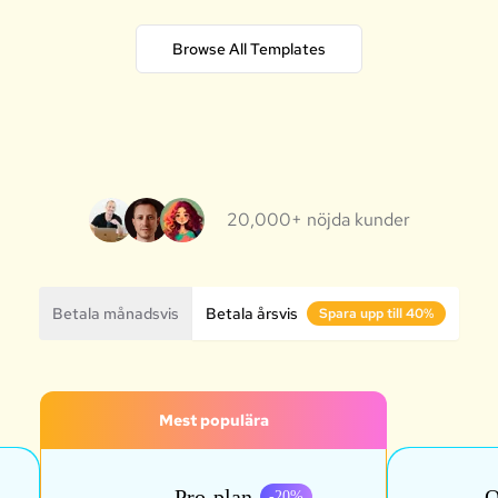
Browse All Templates
20,000+ nöjda kunder
Betala månadsvis
Betala årsvis
Spara upp till 40%
Mest populära
Pro-plan
O
-
20
%