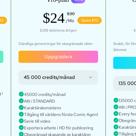
$24
$30
43
/Mo
Spara $72
$288
debiteras årligen
$
Oändliga genereringar för obegränsade idéer
Snabb, för fö
åtkomst
Uppgradera
45 000 credits/månad
135 000
 i
45000 credits/månad
135000 c
Allt i STANDARD
Allt i PR
Karaktärskonsistens
Every fe
Tillgång till världens första Comic Agent
Obegräns
Serie till video
Karaktär
Exportera arbete i HD för publicering
Tillgång 
Obegränsad skapande av karaktärer