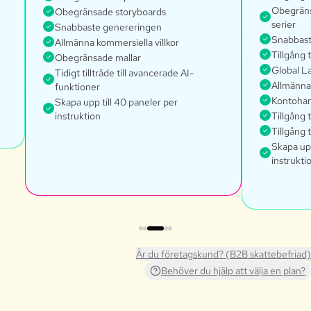
Obegränsa
Obegränsade storyboards
serier
Snabbaste genereringen
Snabbast
Allmänna kommersiella villkor
Tillgång 
Obegränsade mallar
Global L
Tidigt tillträde till avancerade AI-
Allmänna 
funktioner
Kontohan
Skapa upp till 40 paneler per
instruktion
Tillgång 
Tillgång 
Skapa upp
instrukti
Är du företagskund? (B2B skattebefriad)
Behöver du hjälp att välja en plan?