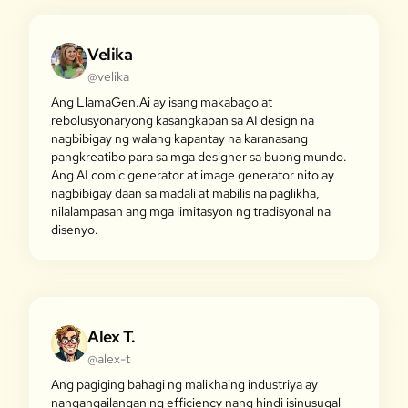
Velika
@velika
Ang LlamaGen.Ai ay isang makabago at
rebolusyonaryong kasangkapan sa AI design na
nagbibigay ng walang kapantay na karanasang
pangkreatibo para sa mga designer sa buong mundo.
Ang AI comic generator at image generator nito ay
nagbibigay daan sa madali at mabilis na paglikha,
nilalampasan ang mga limitasyon ng tradisyonal na
disenyo.
Alex T.
@alex-t
Ang pagiging bahagi ng malikhaing industriya ay
nangangailangan ng efficiency nang hindi isinusugal