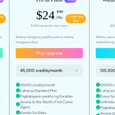
$24
$30
ang
I-save ang
/Mo
$72
$288
babayaran taun-taon
$69
sa
Walang hanggang paglikha para sa walang
Mabilis, para
hanggang ideya
eksklusibong 
Mag-upgrade
45,000 credits/month
135,000
45000 credits/month
135000 c
Lahat sa Standard Plan
Lahat sa 
Pagkakapare-pareho ng Karakter
Every fe
-
Access to the World's First Comic
Unlimited
Agent
Pagkakap
Komiks Sa Video
Access to