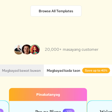
Browse All Templates
20,000+ masayang customer
Magbayad bawat buwan
Magbayad kada taon
Save up to 40%
Pinakatanyag
Pro na Plano
Walan
%
-
20
%