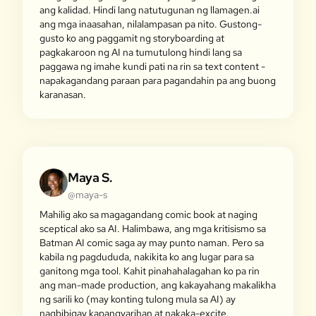
ang kalidad. Hindi lang natutugunan ng llamagen.ai
ang mga inaasahan, nilalampasan pa nito. Gustong-
gusto ko ang paggamit ng storyboarding at
pagkakaroon ng AI na tumutulong hindi lang sa
paggawa ng imahe kundi pati na rin sa text content -
napakagandang paraan para pagandahin pa ang buong
karanasan.
Maya S.
@maya-s
Mahilig ako sa magagandang comic book at naging
sceptical ako sa AI. Halimbawa, ang mga kritisismo sa
Batman AI comic saga ay may punto naman. Pero sa
kabila ng pagdududa, nakikita ko ang lugar para sa
ganitong mga tool. Kahit pinahahalagahan ko pa rin
ang man-made production, ang kakayahang makalikha
ng sarili ko (may konting tulong mula sa AI) ay
nagbibigay kapangyarihan at nakaka-excite.