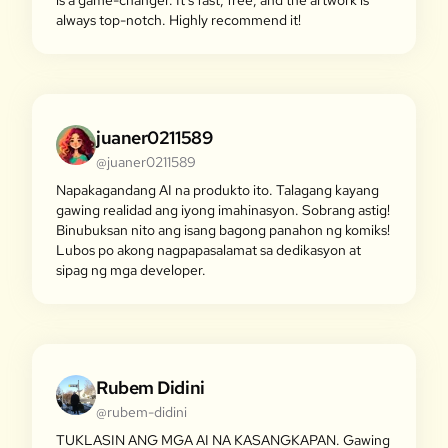
is a game-changer. It's fast, free, and the artwork is
always top-notch. Highly recommend it!
juaner0211589
@juaner0211589
Napakagandang AI na produkto ito. Talagang kayang
gawing realidad ang iyong imahinasyon. Sobrang astig!
Binubuksan nito ang isang bagong panahon ng komiks!
Lubos po akong nagpapasalamat sa dedikasyon at
sipag ng mga developer.
Rubem Didini
@rubem-didini
TUKLASIN ANG MGA AI NA KASANGKAPAN. Gawing