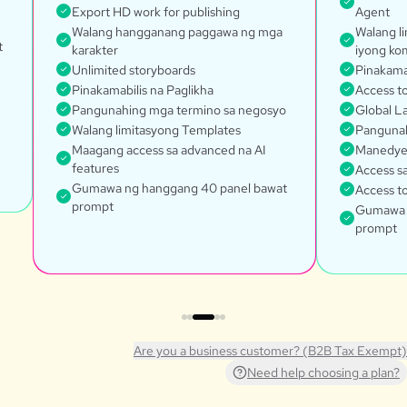
Export HD work for publishing
Agent
Walang hangganang paggawa ng mga
Walang l
t
karakter
iyong ko
Unlimited storyboards
Pinakamab
Pinakamabilis na Paglikha
Access t
Pangunahing mga termino sa negosyo
Global L
Walang limitasyong Templates
Pangunah
Maagang access sa advanced na AI
Manedye
features
Access s
Gumawa ng hanggang 40 panel bawat
Access to
prompt
Gumawa 
prompt
Are you a business customer? (B2B Tax Exempt)
Need help choosing a plan?