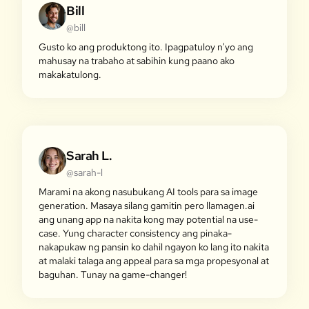
Bill
@bill
Gusto ko ang produktong ito. Ipagpatuloy n'yo ang
mahusay na trabaho at sabihin kung paano ako
makakatulong.
Sarah L.
@sarah-l
Marami na akong nasubukang AI tools para sa image
generation. Masaya silang gamitin pero llamagen.ai
ang unang app na nakita kong may potential na use-
case. Yung character consistency ang pinaka-
nakapukaw ng pansin ko dahil ngayon ko lang ito nakita
at malaki talaga ang appeal para sa mga propesyonal at
baguhan. Tunay na game-changer!