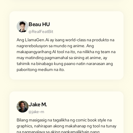
Beau HU
@RealFeatBit
Ang LlamaGen.Ai ay isang world-class na produkto na
nagrerebolusyon sa mundo ng anime. Ang
makapangyarihang AI tool na ito, na nilikha ng team na
may matinding pagmamahal sa sining at anime, ay
tahimik na binabago kung paano natin naranasan ang
paboritong medium na ito.
Jake M.
@jake-m
Bilang masigasig na tagalikha ng comic book style na
graphics, nahirapan akong makahanap ng tool na tunay
na nagpapalaya sa aking pagkamalikhain nang