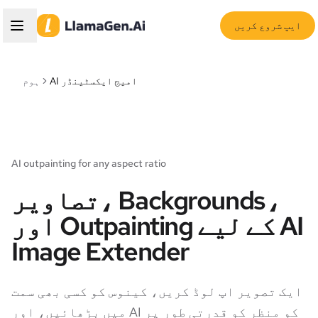
ایپ شروع کریں
AI امیج ایکسٹینڈر
ہوم
AI outpainting for any aspect ratio
تصاویر، Backgrounds،
اور Outpainting کے لیے AI
Image Extender
ایک تصویر اپ لوڈ کریں، کینوس کو کسی بھی سمت
میں بڑھائیں، اور AI کو منظر کو قدرتی طور پر