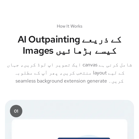
How It Works
AI Outpainting کے ذریعے
Images کیسے بڑھائیں
ایک تصویر اپ لوڈ کریں، جہاں canvas شامل کرنی ہے
منتخب کریں، پھر آپ کے مطلوبہ layout کے لیے
seamless background extension generate کریں۔
0
1