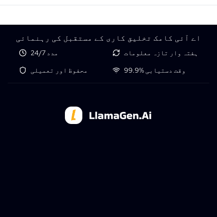
اے آئی کامک تخلیق کاری کے مستقبل کی رہنمائی
ہفتہ وار تازہ معلومات
24/7 مدد
99.9% وقت دستیابی
محفوظ اور تعمیلی