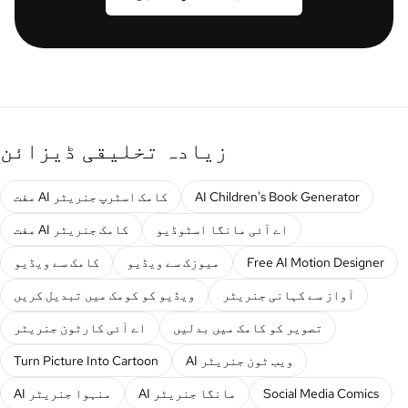
زیادہ تخلیقی ڈیزائن
AI Children's Book Generator
مفت AI کامک اسٹرپ جنریٹر
اے آئی مانگا اسٹوڈیو
مفت AI کامک جنریٹر
Free AI Motion Designer
میوزک سے ویڈیو
کامک سے ویڈیو
آواز سے کہانی جنریٹر
ویڈیو کو کومک میں تبدیل کریں
تصویر کو کامک میں بدلیں
اے آئی کارٹون جنریٹر
AI ویب ٹون جنریٹر
Turn Picture Into Cartoon
Social Media Comics
AI مانگا جنریٹر
AI منہوا جنریٹر