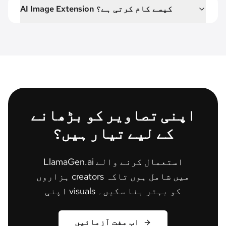
AI Image Extension کیسے کام کرتی ہے؟
اپنی تصاویر کو بڑھانے
کے لیے تیار ہیں؟
LlamaGen.ai استعمال کرنے والے
ہزاروں creators میں شامل ہوں تاکہ
اپنی visuals کو بہتر بنا سکیں۔
اب مفت آزمائیں