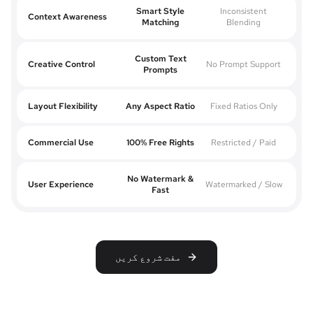
Smart Style
Inconsistent
Context Awareness
Matching
Blending
Custom Text
Creative Control
No Prompt Support
Prompts
Layout Flexibility
Any Aspect Ratio
Fixed Ratios Only
Commercial Use
100% Free Rights
Restricted / Paid
No Watermark &
User Experience
Watermarked / Slow
Fast
مفت شروع کریں