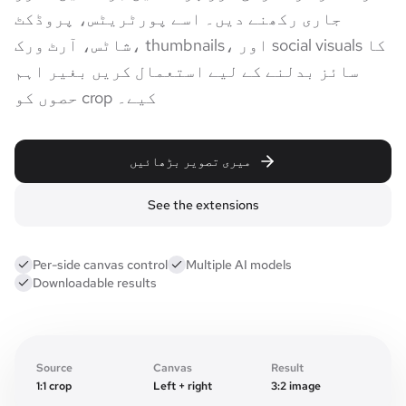
جاری رکھنے دیں۔ اسے پورٹریٹس، پروڈکٹ
شاٹس، آرٹ ورک، thumbnails، اور social visuals کا
سائز بدلنے کے لیے استعمال کریں بغیر اہم
حصوں کو crop کیے۔
میری تصویر بڑھائیں
See the extensions
Per-side canvas control
Multiple AI models
Downloadable results
Expanded canvas
Original frame
Source
Canvas
Result
1:1 crop
Left + right
3:2 image