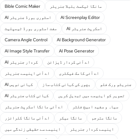
مانگا ٹیکسٹ بلبلا جنریٹر
Bible Comic Maker
AI Screenplay Editor
AI اسٹوری بورڈ جنریٹر
AI اسکرپٹ جنریٹر
مفت اسٹوری بورڈ ٹیمپلیٹ
Camera Angle Control
AI Background Generator
AI Image Style Transfer
AI Pose Generator
اے آئی کردار ڈیزائن
AI کردار جنریٹر
اے آئی کامک فیکٹری
اے آئی اینیمے جنریٹر
جنریٹو ورک فلو
بچوں کی کہانی کتاب ساز
AI کہانی نویس
تصویر کو اینیمے میں تبدیل کریں
AI کہانی کتاب جنریٹر
سیاہ و سفید امیج فلٹر
اے آئی مانگا اسکرپٹ جنریٹر
مانگا مترجم
مانگا میکر
اے آئی مانگا کلرائزر
اینیمے کردار جنریٹر
اینیمے سے حقیقی زندگی میں