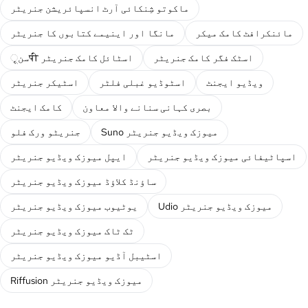
ماکوتو شِنکائی آرٹ انسپائریشن جنریٹر
مائنکرافٹ کامک میکر
مانگا اور اینیمے کتابوں کا جنریٹر
اسٹک فگر کامک جنریٹر
سنूपी اسٹائل کامک جنریٹر
ویڈیو ایجنٹ
اسٹوڈیو غبلی فلٹر
اسٹیکر جنریٹر
بصری کہانی سنانے والا معاون
کامک ایجنٹ
Suno میوزک ویڈیو جنریٹر
جنریٹو ورک فلو
اسپاٹیفائی میوزک ویڈیو جنریٹر
ایپل میوزک ویڈیو جنریٹر
ساؤنڈ کلاؤڈ میوزک ویڈیو جنریٹر
Udio میوزک ویڈیو جنریٹر
یوٹیوب میوزک ویڈیو جنریٹر
ٹک ٹاک میوزک ویڈیو جنریٹر
اسٹیبل آڈیو میوزک ویڈیو جنریٹر
Riffusion میوزک ویڈیو جنریٹر