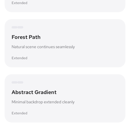
Extended
Expanded canvas
Original frame
Forest Path
Natural scene continues seamlessly
Extended
Expanded canvas
Original frame
Abstract Gradient
Minimal backdrop extended cleanly
Extended