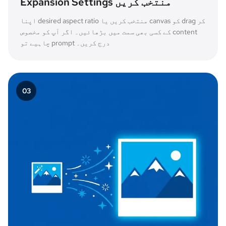
Expansion Settings منتخب کریں
اپنا desired aspect ratio منتخب کریں یا canvas کو drag کر
کے کسی بھی سمت میں بڑھائیں۔ اگر آپ کو مخصوص content
چاہیے تو prompt درج کریں۔
0
3