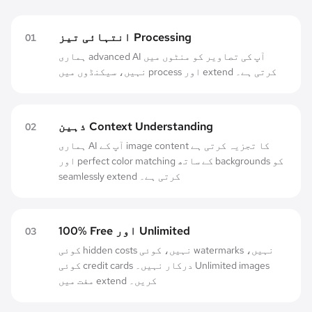
انتہائی تیز Processing
0
1
ہماری advanced AI آپ کی تصاویر کو منٹوں میں
نہیں، سیکنڈوں میں process اور extend کرتی ہے۔
ذہین Context Understanding
0
2
ہماری AI آپ کے image content کا تجزیہ کرتی ہے
اور perfect color matching کے ساتھ backgrounds کو
seamlessly extend کرتی ہے۔
100% Free اور Unlimited
0
3
کوئی hidden costs نہیں، کوئی watermarks نہیں،
کوئی credit cards درکار نہیں۔ Unlimited images
مفت میں extend کریں۔