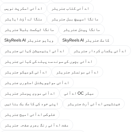
اے آئی کتاب جنریٹر
اے آئی اسکرپٹ نویس
مانگا اسپیچ ببل جنریٹر
منگا لے آؤٹ ایڈیٹر
مانگا پینل جنریٹر
مانگا ٹیکسٹ بلبلا جنریٹر
SkyReels AI کامک جنریٹر
SkyReels AI ویڈیو جنریٹر
اے آئی یکساں کردار جنریٹر
اے آئی اینیمیشن کہانی جنریٹر
اے آئی بچوں کی سونے سے پہلے کی کہانی جنریٹر
اے آئی مونسٹر جنریٹر
اے آئی کومیکو جنریٹر
اے آئی موٹیویشنل اسٹوری جنریٹر
اے آئی OC میکر
اے آئی مووی پوسٹر جنریٹر
فینٹیسی اے آئی آرٹ جنریٹر
اپنی خود کی کامک بک بنائیں
فلوکس اے آئی امیج جنریٹر
مفت اے آئی رنگ بھری صفحہ جنریٹر