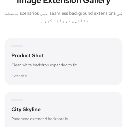
Image Extension Gallery
مختلف scenarios میں seamless background extensions کی
مثالیں دریافت کریں۔
Expanded canvas
Original frame
Product Shot
Clean white backdrop expanded to fit
Extended
Expanded canvas
Original frame
City Skyline
Panorama extended horizontally