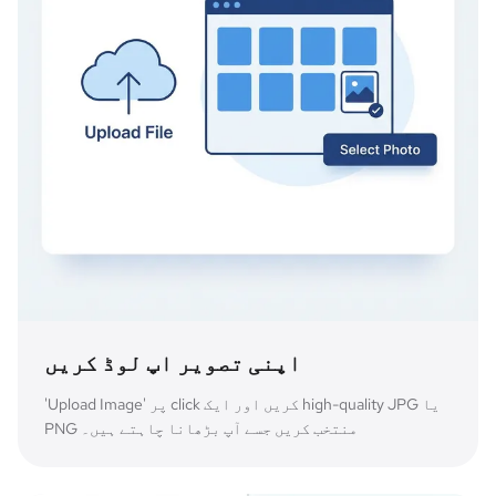
اپنی تصویر اپ لوڈ کریں
'Upload Image' پر click کریں اور ایک high-quality JPG یا
PNG منتخب کریں جسے آپ بڑھانا چاہتے ہیں۔