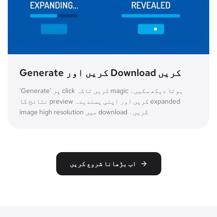
Generate کریں اور Download کریں
'Generate' پر click کریں تاکہ magic ہوتا دیکھ سکیں۔
نتائج کا preview کریں اور اپنی پسندیدہ expanded
image high resolution میں download کریں۔
اب بڑھانا شروع کریں