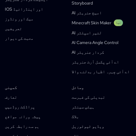
جنریٹو ورک فلو
Storyboard
AI منہوا جنریٹر
نیا
IOS اور اینڈرائیڈ
ویب ٹونز
AI امیج جنریٹر
AI مانگا جنریٹر
نیا
میک اور ونڈوز
Minecraft Skin Maker
نیا
Social Media Comics
تعریفیں
AI لئیر اسپلٹر
Bible Comic Maker
محبت کی دیوار
AI Camera Angle Control
مانگا ٹیکسٹ بلبلا جنریٹر
AI کردار جنریٹر
AI اسٹوری بورڈ جنریٹر
اے آئی پکسل آرٹ جنریٹر
AI Screenplay Editor
اے آئی چہرہ اظہار بدلنے والا
مفت اسٹوری بورڈ ٹیمپلیٹ
AI اسکرپٹ جنریٹر
وسائل
کمپنی
Camera Angle Control
تبدیلی کی فہرست
تعارف
AI Background Generator
ہیلپ سینٹر
پراڈکٹ روڈمیپ
AI Image Style Transfer
بلاگ
پیشہ ورانہ مواقع
AI Pose Generator
ویڈیو ٹیوٹوریل
ہم سے رابطہ کریں
AI کردار جنریٹر