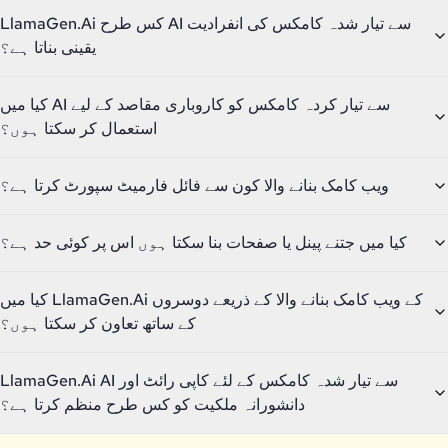
LlamaGen.Ai کس طرح AI سے تیار شدہ کامکس کی انفرادیت
یقینی بناتا ہے؟
کیا میں AI سے تیار کردہ کامکس کو کاروباری مقاصد کے لیے
استعمال کر سکتا ہوں؟
ویب کامک بنانے والا کون سے فائل فارمیٹ سپورٹ کرتا ہے؟
کیا میں جتنے پینل یا صفحات بنا سکتا ہوں اس پر کوئی حد ہے؟
کیا میں LlamaGen.Ai کے ویب کامک بنانے والا کے ذریعے دوسروں
کے ساتھ تعاون کر سکتا ہوں؟
LlamaGen.Ai AI سے تیار شدہ کامکس کے لئے کاپی رائٹ اور
دانشورانہ ملکیت کو کس طرح منظم کرتا ہے؟