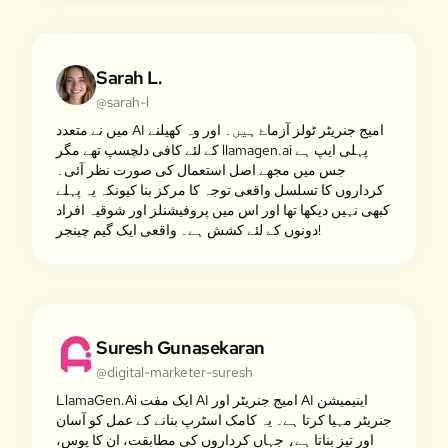
Sarah L.
@sarah-l
میں نے متعدد AI امیج جنریٹر ٹولز آزماۓ ہیں۔ اور وہ کھیلنے
کے لئے کافی دلچسپ تھے مگر llamagen.ai پہلی ایپ ہے
جس میں مجھے اصل استعمال کی صورت نظر آئی۔
کرداروں کا تسلسل واقعی توجہ کا مرکز بنا کیونکہ یہ پہلے
کبھی نہیں دیکھا تھا اور اس میں پروفیشنلز اور شوقیہ افراد
دونوں کے لئے کشش ہے۔ واقعی ایک گیم چینجر!
Suresh Gunasekaran
@digital-marketer-suresh
LlamaGen.Ai ایک مفت AI امیج جنریٹر اور AI اینیمیشن
جنریٹر مہیا کرتا ہے۔ یہ کامک اسٹرپ بنانے کے عمل کو آسان
اور تیز بناتا ہے، جہاں کرداروں کی مطابقت، ان کا پوس،