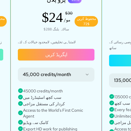
$24
$30
محفوظ کریں
محف
/مو
$72
$288
سالانہ بلنگ
صوصی رسائی کے
لامتناہی تخلیقیں، لامحدود خیالات کے لئے
زی
ساتھ
اپگریڈ کریں
45,000 credits/month
135,000
45000 credits/month
135000 c
سب کچھ اسٹینڈرڈ میں
کردار کی مستقل مزاجی
Every fe
Access to the World's First Comic
Agent
Unlimited
ل مزاجی
کامک سے ویڈیو
Export HD work for publishing
Access to