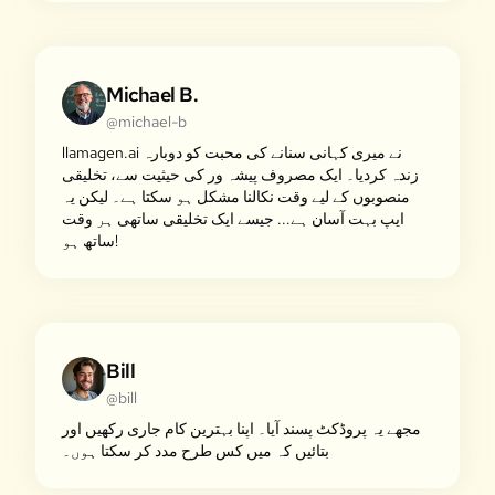
Michael B.
@michael-b
llamagen.ai نے میری کہانی سنانے کی محبت کو دوبارہ
زندہ کردیا۔ ایک مصروف پیشہ ور کی حیثیت سے، تخلیقی
منصوبوں کے لیے وقت نکالنا مشکل ہو سکتا ہے۔ لیکن یہ
ایپ بہت آسان ہے... جیسے ایک تخلیقی ساتھی ہر وقت
ساتھ ہو!
Bill
@bill
مجھے یہ پروڈکٹ پسند آیا۔ اپنا بہترین کام جاری رکھیں اور
بتائیں کہ میں کس طرح مدد کر سکتا ہوں۔