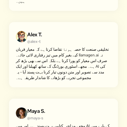
ہیں۔
Alex T.
@alex-t
تخلیقی صنعت کا حصہ ہونا تقاضا کرتا ہے کہ معیار قربان
کیے بغیر کام میں تیز رفتاری لائی جائے۔ llamagen.ai نہ
صرف اس معیار کو پورا کرتا ہے بلکہ اس سے بھی بڑھ کر
ہے۔ مجھے اسٹوری بورڈنگ کے ساتھ کھیلنا اور ایک AI کی
مدد سے تصویر اور متن دونوں تیار کرنا بہت پسند آیا - یہ
مجموعی تجربے کو بڑھانے کا شاندار طریقہ ہے۔
Maya S.
@maya-s
مجھے مزاحیہ کتابیں بہت پسند ہیں اور میں AI کے بارے میں