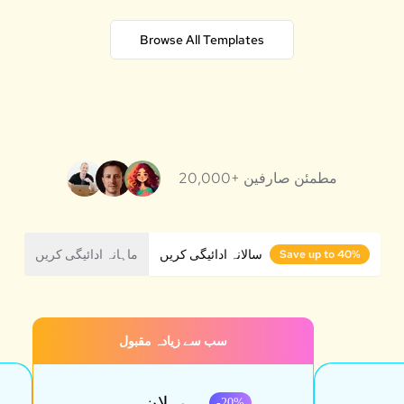
Browse All Templates
20,000+ مطمئن صارفین
سالانہ ادائیگی کریں
ماہانہ ادائیگی کریں
Save up to 40%
سب سے زیادہ مقبول
پرو پلان
-
20
%