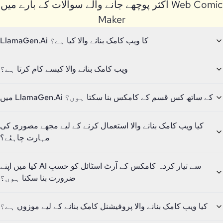
اکثر پوچھے جانے والے سوالات کے بارے میں Web Comic
Maker
LlamaGen.Ai کا ویب کامک بنانے والا کیا ہے؟
ویب کامک بنانے والا کیسے کام کرتا ہے؟
میں LlamaGen.Ai کے ساتھ کس قسم کے کامکس بنا سکتا ہوں؟
کیا ویب کامک بنانے والا استعمال کرنے کے لیے مجھے مصوری کی
مہارت چاہئے؟
کیا میں اپنے AI سے تیار کردہ کامکس کے آرٹ اسٹائل کو حسبِ
ضرورت بنا سکتا ہوں؟
کیا ویب کامک بنانے والا پروفیشنل کامک بنانے کے لیے موزوں ہے؟