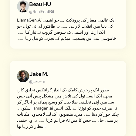
Beau HU
@RealFeatBit
LlamaGen.Ai ایک عالمی معیار کی پروڈکٹ ہے جو اینیمی
کی دنیا میں انقلاب لا رہی ہے۔ یہ طاقتور اے آئی ٹول، جو
ایک آرٹ اور اینیمی کے شوقین گروپ نے تیار کیا ہے،
خاموشی سے اس پسندیدہ میڈیم کے تجربے کو بدل رہا ہے۔
Jake M.
@jake-m
بطور ایک پرجوش کامک بک انداز گرافکس تخلیق کار،
مجھے ایک ایسے ٹول کی تلاش میں مشکل پیش آئی جس
سے میں اپنی تخلیقی صلاحیت کو وسیع پیمانے پر اجاگر کر
سکوں۔ llamagen.ai نہ صرف حدود کو توڑتا ہے بلکہ انہیں
چکنا چور کر دیتا ہے، میرے منصوبوں کے لیے لامحدود امکانات
فراہم کرتا ہے۔ یہ وہ حتمی AI پر مبنی حل ہے جس کا میں
انتظار کر رہا تھا!