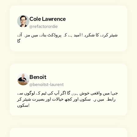
Cole Lawrence
@refactorordie
شیئر کرنے کا شکریہ! امید ہے کہ پروڈکٹ بنانے میں مزہ آئے
گا
Benoit
@benoitst-laurent
جی! میں واقعی خوش ہوں گا اگر آپ کی ٹیم کے لوگوں سے
رابطہ میں رہ سکوں اور کچھ خیالات اور بصیرت شیئر کر
سکوں!