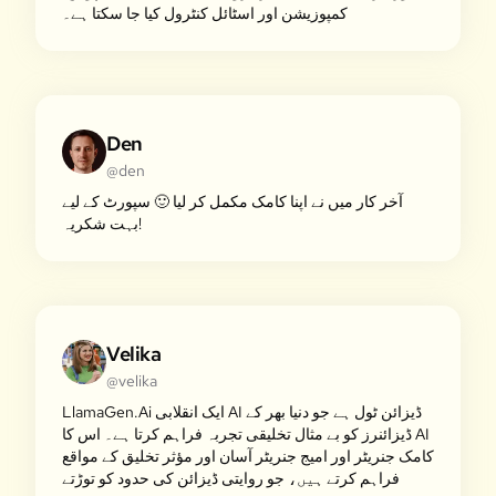
کمپوزیشن اور اسٹائل کنٹرول کیا جا سکتا ہے۔
Den
@den
آخر کار میں نے اپنا کامک مکمل کر لیا 🙂 سپورٹ کے لیے
بہت شکریہ!
Velika
@velika
LlamaGen.Ai ایک انقلابی AI ڈیزائن ٹول ہے جو دنیا بھر کے
ڈیزائنرز کو بے مثال تخلیقی تجربہ فراہم کرتا ہے۔ اس کا AI
کامک جنریٹر اور امیج جنریٹر آسان اور مؤثر تخلیق کے مواقع
فراہم کرتے ہیں، جو روایتی ڈیزائن کی حدود کو توڑتے