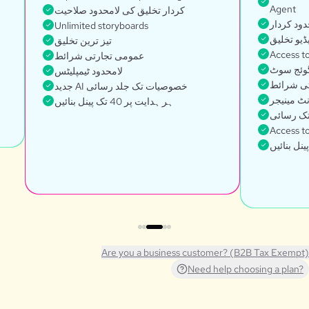
Agent
کردار تخلیق کی لامحدود صلاحیت
ود کردار
Unlimited storyboards
ڈیو تخلیق
تیز ترین تخلیق
Access t
عمومی تجارتی شرائط
گوئج سوٹ
لامحدود ٹیمپلیٹس
ی شرائط
جدید AI خصوصیات تک جلد رسائی
نٹ مینیجر
ہر ہدایت پر 40 تک پینل بنائیں
تک رسائی
Access to
Are you a business customer? (B2B Tax Exempt)
Need help choosing a plan?