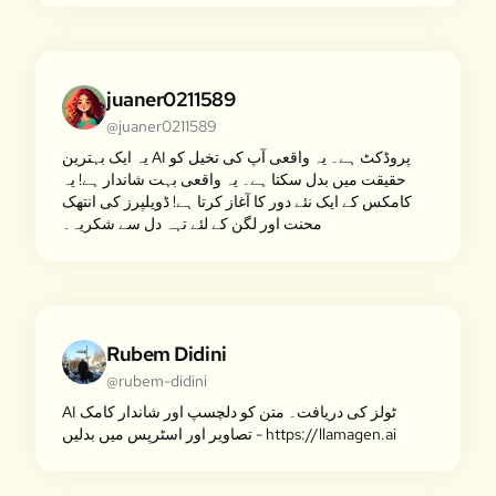
juaner0211589
@juaner0211589
یہ ایک بہترین AI پروڈکٹ ہے۔ یہ واقعی آپ کی تخیل کو
حقیقت میں بدل سکتا ہے۔ یہ واقعی بہت شاندار ہے! یہ
کامکس کے ایک نئے دور کا آغاز کرتا ہے! ڈویلپرز کی انتھک
محنت اور لگن کے لئے تہہ دل سے شکریہ۔
Rubem Didini
@rubem-didini
AI ٹولز کی دریافت۔ متن کو دلچسپ اور شاندار کامک
تصاویر اور اسٹرپس میں بدلیں - https://llamagen.ai