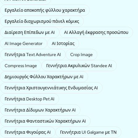
Εργαλείο αποκοπής φύλλου χαρακτήρα
Εργαλείο διαχωρισμού πάνελ κόμικς
Διαίρεση Επίπεδων με AI
AI Αλλαγή έκφρασης προσώπου
AI Image Generator
AI Ιστορίας
Γεννήτρια Text Adventure AI
Crop Image
Compress Image
Γεννήτρια Ακρυλικών Standee AI
Δημιουργός Φύλλου Χαρακτήρων με AI
Γεννήτρια Χριστουγεννιάτικης Ενδυμασίας AI
Γεννήτρια Desktop Pet AI
Γεννήτρια Δίδυμων Χαρακτήρων AI
Γεννήτρια Φανταστικών Χαρακτήρων AI
Γεννήτρια Φιγούρας AI
Γεννήτρια UI Galgame με ΤΝ