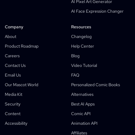
AI Pixel Art Generator
Free Storyboard Template
AI Face Expression Changer
AI Script Generator
Camera Angle Control
Company
Resources
AI Background Generator
About
Changelog
AI Image Style Transfer
Product Roadmap
Help Center
AI Pose Generator
Careers
Blog
AI Character Generator
Contact Us
Video Tutorial
AI Character Design
Email Us
FAQ
AI Anime Generator
Our Mascot World
Personalized Comic Books
Features
AI Comic Factory
Media Kit
Alternatives
AI Story Writer
Children's Storybook Maker
Security
Best AI Apps
Comic That
Generative Workflows
Content
Comic API
AI Storybook Generator
Accessibility
Animation API
Photo To Anime
AI Manga Script Generator
Black And White Image Filter
AI Manga Colorizer
Manga Maker
Manga Translator
Anime To Real Life
Anime Character Generator
New
AI Pixel Art Generator
New
Affiliates