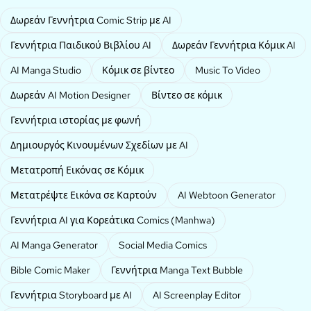
Δωρεάν Γεννήτρια Comic Strip με AI
Γεννήτρια Παιδικού Βιβλίου AI
Δωρεάν Γεννήτρια Κόμικ AI
AI Manga Studio
Κόμικ σε βίντεο
Music To Video
Δωρεάν AI Motion Designer
Βίντεο σε κόμικ
Γεννήτρια ιστορίας με φωνή
Δημιουργός Κινουμένων Σχεδίων με AI
Μετατροπή Εικόνας σε Κόμικ
Μετατρέψτε Εικόνα σε Καρτούν
AI Webtoon Generator
Γεννήτρια AI για Κορεάτικα Comics (Manhwa)
AI Manga Generator
Social Media Comics
Bible Comic Maker
Γεννήτρια Manga Text Bubble
Γεννήτρια Storyboard με AI
AI Screenplay Editor