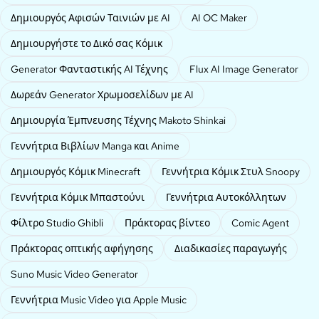
Δημιουργός Αφισών Ταινιών με AI
AI OC Maker
Δημιουργήστε το Δικό σας Κόμικ
Generator Φανταστικής AI Τέχνης
Flux AI Image Generator
Δωρεάν Generator Χρωμοσελίδων με AI
Δημιουργία Έμπνευσης Τέχνης Makoto Shinkai
Γεννήτρια Βιβλίων Manga και Anime
Δημιουργός Κόμικ Minecraft
Γεννήτρια Κόμικ Στυλ Snoopy
Γεννήτρια Κόμικ Μπαστούνι
Γεννήτρια Αυτοκόλλητων
Φίλτρο Studio Ghibli
Πράκτορας βίντεο
Comic Agent
Πράκτορας οπτικής αφήγησης
Διαδικασίες παραγωγής
Suno Music Video Generator
Γεννήτρια Music Video για Apple Music