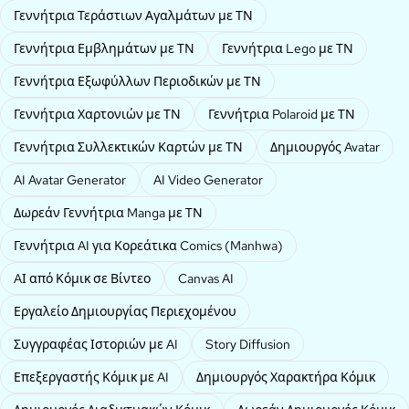
Γεννήτρια Τεράστιων Αγαλμάτων με ΤΝ
Γεννήτρια Εμβλημάτων με ΤΝ
Γεννήτρια Lego με ΤΝ
Γεννήτρια Εξωφύλλων Περιοδικών με ΤΝ
Γεννήτρια Χαρτονιών με ΤΝ
Γεννήτρια Polaroid με ΤΝ
Γεννήτρια Συλλεκτικών Καρτών με ΤΝ
Δημιουργός Avatar
AI Avatar Generator
AI Video Generator
Δωρεάν Γεννήτρια Manga με ΤΝ
Γεννήτρια AI για Κορεάτικα Comics (Manhwa)
AΙ από Κόμικ σε Βίντεο
Canvas AI
Εργαλείο Δημιουργίας Περιεχομένου
Συγγραφέας Ιστοριών με AI
Story Diffusion
Επεξεργαστής Κόμικ με AI
Δημιουργός Χαρακτήρα Κόμικ