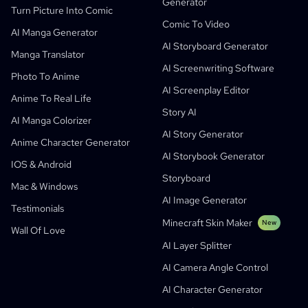
Generator
Comic To Video
Music To Video
New
Free AI Motion Designer
Enterprise
Replicate
Graph Comics For Dynamic Graphs
Turn Picture Into Comic
Comic To Video
Video To Comic
Startups
ElevenLabs
Enterprise
AI Manga Generator
AI Storyboard Generator
Creators
Open Source
Comflowy
OmniAudio
Voice Story Generator
Sequential Art
PuppyAgent
AI Tools For Teachers And Students
Manga Translator
AI Screenwriting Software
Kusa
AI Cartoon Generator
AI Video Generator
Photo To Anime
AI Screenplay Editor
Turn Picture Into Comic
Children's Storybook Maker
Anime To Real Life
Story AI
Turn Picture Into Cartoon
AI Storybook Generator
AI Manga Colorizer
AI Story Generator
AI Webtoon Generator
AI Educational Comics
Anime Character Generator
AI Storybook Generator
Generative Workflows
AI Manhwa Generator
IOS & Android
New
Storyboard
Webtoons
Mac & Windows
AI Manga Generator
New
AI Image Generator
Testimonials
Social Media Comics
Minecraft Skin Maker
New
Wall Of Love
Bible Comic Maker
AI Layer Splitter
Manga Text Bubble Generator
AI Camera Angle Control
AI Storyboard Generator
AI Character Generator
AI Screenplay Editor