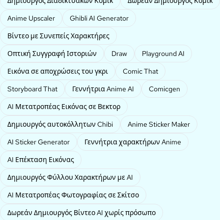
Δημιουργός Διαδικτυακών Κόμικ
Δωρεάν Δημιουργός Κόμικ
Anime Upscaler
Ghibli AI Generator
Βίντεο με Συνεπείς Χαρακτήρες
Οπτική Συγγραφή Ιστοριών
Draw
Playground AI
Εικόνα σε αποχρώσεις του γκρι
Comic That
Storyboard That
Γεννήτρια Anime AI
Comicgen
AI Μετατροπέας Εικόνας σε Βεκτορ
Δημιουργός αυτοκόλλητων Chibi
Anime Sticker Maker
AI Sticker Generator
Γεννήτρια χαρακτήρων Anime
AI Επέκταση Εικόνας
Δημιουργός Φύλλου Χαρακτήρων με AI
AI Μετατροπέας Φωτογραφίας σε Σκίτσο
Δωρεάν Δημιουργός Βίντεο AI χωρίς πρόσωπο