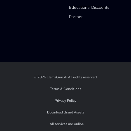
Character Sheet Cropping Tool
Educational Discounts
Student Discount
Comic Panel Segmentation Tool
Partner
AI Layer Splitter
English
English (UK)
English (CA)
English (AU)
English (IN)
Japanese
Ch
© 2026 LlamaGen.Ai
All rights reserved
.
Terms & Conditions
Privacy Policy
Download Brand Assets
All services are online