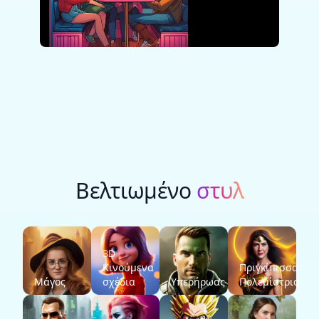
Βελτιωμένο
στυλ
3D
Κινούμενα
Πριγκίπισσα
Μάγος
σχέδια
Υπερήρωας
Πολεμίστρια