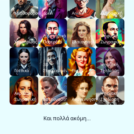
Μισθοφόρος
Joker
Anime
Ζωγραφική
Διαστημικό
Ψηφιακή
Υπερήρωας
Πορτρέτο
Ελαιογραφία
Ζωγραφική
3D
Ψηφιακή
Γοτθικό
Στοιχειωμένο
Pinup
Σχεδίαση
Ακρυλική
Ψηφιακή
Ζωγραφική
Αστροναύτης
Αναγέννηση
Σχεδίαση
Και πολλά ακόμη...