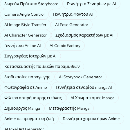
Δωρεάν Πρότυπο Storyboard
Γεννήτρια Σεναρίων με AI
Camera Angle Control
Γεννήτρια Φόντου AI
AI Image Style Transfer
AI Pose Generator
AI Character Generator
Σχεδιασμός Χαρακτήρων με AI
Γεννήτρια Anime AI
AI Comic Factory
Συγγραφέας Ιστοριών με AI
Κατασκευαστής παιδικών παραμυθιών
Διαδικασίες παραγωγής
AI Storybook Generator
Φωτογραφία σε Anime
Γεννήτρια σεναρίου manga AI
Φίλτρο ασπρόμαυρης εικόνας
AI Χρωματισμός Manga
Δημιουργός Manga
Μεταφραστής Manga
Anime σε πραγματική ζωή
Γεννήτρια χαρακτήρων Anime
AI Pixel Art Generator