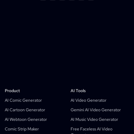
Product
LlamaGen For
PARTNERS
Use Cases
Product
AI Tools
Free AI Comic Strip Generator
Teachers
OpenAI
Comicbook APIs
AI Comic Generator
AI Video Generator
AI Children's Book Generator
Students
Meta
Digital Campaign
AI Cartoon Generator
Gemini AI Video Generator
Free AI Comic Generator
Teachers And Students
SHOTDECK
Content Marketing
AI Webtoon Generator
AI Music Video Generator
AI Manga Studio
Education
Black Forest Labs
Product Marketing
Comic Strip Maker
Free Faceless AI Video