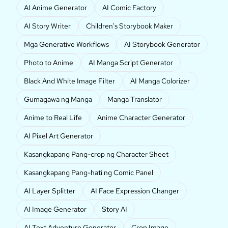
AI Anime Generator
AI Comic Factory
AI Story Writer
Children's Storybook Maker
Mga Generative Workflows
AI Storybook Generator
Photo to Anime
AI Manga Script Generator
Black And White Image Filter
AI Manga Colorizer
Gumagawa ng Manga
Manga Translator
Anime to Real Life
Anime Character Generator
AI Pixel Art Generator
Kasangkapang Pang-crop ng Character Sheet
Kasangkapang Pang-hati ng Comic Panel
AI Layer Splitter
AI Face Expression Changer
AI Image Generator
Story AI
AI Text Adventure Generator
Crop Image