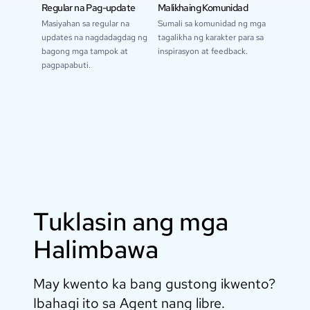
Regular na Pag-update
Malikhaing Komunidad
Masiyahan sa regular na
Sumali sa komunidad ng mga
updates na nagdadagdag ng
tagalikha ng karakter para sa
bagong mga tampok at
inspirasyon at feedback.
pagpapabuti.
Tuklasin ang mga
Halimbawa
May kwento ka bang gustong ikwento?
Ibahagi ito sa Agent nang libre.