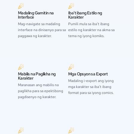
Madaling Gamitin na
Iba't ibang Estilo ng
Interface
Karakter
Mag-navigate sa madaling
Pumili mula sa iba't ibang
interface na dinisenyo para sa
estilo ng karakter na akma sa
paggawa ng karakter.
tema ng iyong komiks.
Mabilis na Paglikha ng
Mga Opsyon sa Export
Karakter
Madaling i-export ang iyong
Maranasan ang mabilis na
mga karakter sa iba't ibang
paglikha para sa epektibong
format para sa iyong comics.
pagdisenyo ng karakter.