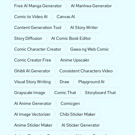
Free AI Manga Generator
AI Manhwa Generator
Comic to Video AI
Canvas AI
Content Generation Tool
AI Story Writer
Story Diffusion
AI Comic Book Editor
Comic Character Creator
Gawa ng Web Comic
Comic Creator Free
Anime Upscaler
Ghibli AI Generator
Consistent Characters Video
Visual Story Writing
Draw
Playground AI
Grayscale Image
Comic That
Storyboard That
AI Anime Generator
Comicgen
AI Image Vectorizer
Chibi Sticker Maker
Anime Sticker Maker
AI Sticker Generator