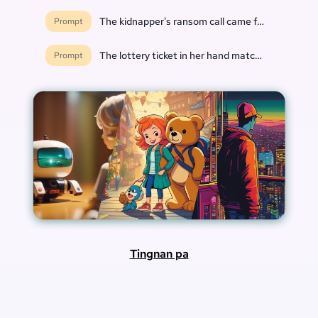
The kidnapper's ransom call came from inside th
Prompt
The lottery ticket in her hand matched every nu
Prompt
Tingnan pa