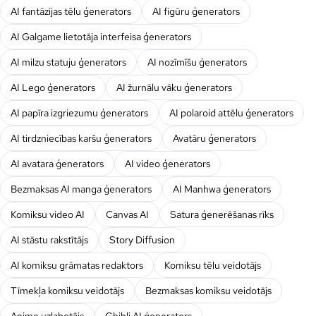
AI fantāzijas tēlu ģenerators
AI figūru ģenerators
AI Galgame lietotāja interfeisa ģenerators
AI milzu statuju ģenerators
AI nozīmīšu ģenerators
AI Lego ģenerators
AI žurnālu vāku ģenerators
AI papīra izgriezumu ģenerators
AI polaroid attēlu ģenerators
AI tirdzniecības karšu ģenerators
Avatāru ģenerators
AI avatara ģenerators
AI video ģenerators
Bezmaksas AI manga ģenerators
AI Manhwa ģenerators
Komiksu video AI
Canvas AI
Satura ģenerēšanas rīks
AI stāstu rakstītājs
Story Diffusion
AI komiksu grāmatas redaktors
Komiksu tēlu veidotājs
Tīmekļa komiksu veidotājs
Bezmaksas komiksu veidotājs
Anime uzlabotājs
Ghibli AI ģenerators