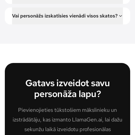
Vai personāžs izskatīsies vienādi visos skatos?
Gatavs izveidot savu
personāža lapu?
Pievienojieties tūkstošiem mākslinieku un
izstrādātāju, kas izmanto LlamaGen.ai, lai dažu
sekunžu laikā izveidotu profesionālas