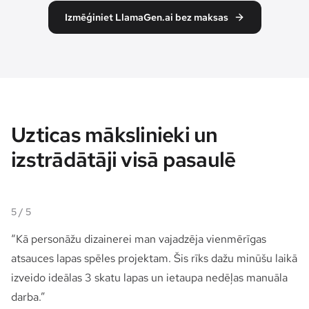
Izmēģiniet LlamaGen.ai bez maksas
Uzticas mākslinieki un
izstrādātāji visā pasaulē
5
/ 5
“
Kā personāžu dizainerei man vajadzēja vienmērīgas
atsauces lapas spēles projektam. Šis rīks dažu minūšu laikā
izveido ideālas 3 skatu lapas un ietaupa nedēļas manuāla
darba.
”