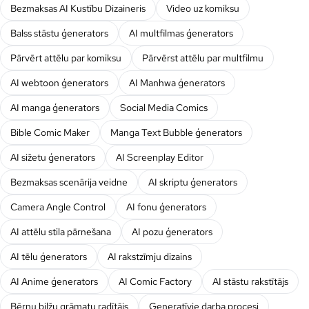
Bezmaksas AI Kustību Dizaineris
Video uz komiksu
Balss stāstu ģenerators
AI multfilmas ģenerators
Pārvērt attēlu par komiksu
Pārvērst attēlu par multfilmu
AI webtoon ģenerators
AI Manhwa ģenerators
AI manga ģenerators
Social Media Comics
Bible Comic Maker
Manga Text Bubble ģenerators
AI sižetu ģenerators
AI Screenplay Editor
Bezmaksas scenārija veidne
AI skriptu ģenerators
Camera Angle Control
AI fonu ģenerators
AI attēlu stila pārnešana
AI pozu ģenerators
AI tēlu ģenerators
AI rakstzīmju dizains
AI Anime ģenerators
AI Comic Factory
AI stāstu rakstītājs
Bērnu bilžu grāmatu radītājs
Ģeneratīvie darba procesi