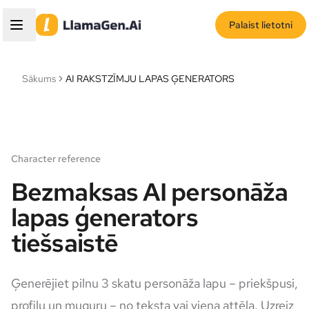
Palaist lietotni
Sākums
AI RAKSTZĪMJU LAPAS ĢENERATORS
Character reference
Bezmaksas AI personāža
lapas ģenerators
tiešsaistē
Ģenerējiet pilnu 3 skatu personāža lapu – priekšpusi,
profilu un muguru – no teksta vai viena attēla. Uzreiz