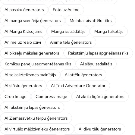
AI pasaku ģenerators
Foto uz Anime
AI manga scenārija ģenerators
Melnbaltais attēlu filtrs
AI Manga Krāsojums
Manga izstrādātājs
Manga tulkotājs
Anime uz reālo dzīvi
Anime tēlu ģenerators
AI pikseļu mākslas ģenerators
Rakstzīmju lapas apgriešanas rīks
Komiksu paneļu segmentēšanas rīks
AI slāņu sadalītājs
AI sejas izteiksmes mainītājs
AI attēlu ģenerators
AI stāstu ģenerators
AI Text Adventure Generator
Crop Image
Compress Image
AI akrila figūru ģenerators
AI rakstzīmju lapas ģenerators
AI Ziemassvētku tērpu ģenerators
AI virtuālo mājdzīvnieku ģenerators
AI divu tēlu ģenerators