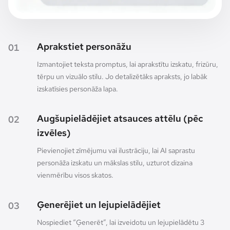
Aprakstiet personāžu
01
Izmantojiet teksta promptus, lai aprakstītu izskatu, frizūru,
tērpu un vizuālo stilu. Jo detalizētāks apraksts, jo labāk
izskatīsies personāža lapa.
Augšupielādējiet atsauces attēlu (pēc
02
izvēles)
Pievienojiet zīmējumu vai ilustrāciju, lai AI saprastu
personāža izskatu un mākslas stilu, uzturot dizaina
vienmērību visos skatos.
Ģenerējiet un lejupielādējiet
03
Nospiediet “Ģenerēt”, lai izveidotu un lejupielādētu 3