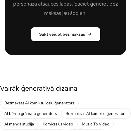
personāža atsauces lapas. Sāciet ģenerēt bez
maksas jau šodien.
Sākt veidot bez maksas
Vairāk ģeneratīvā dizaina
Bezmaksas AI komiksu joslu ģenerators
AI bērnu grāmatu ģenerators
Bezmaksas AI komiksu ģenerators
AI manga studija
Komikss uz video
Music To Video