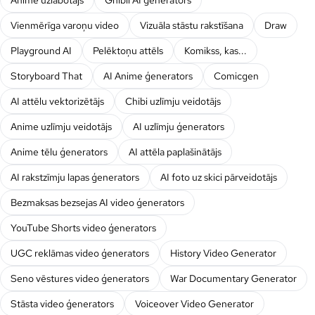
Vienmērīga varoņu video
Vizuāla stāstu rakstīšana
Draw
Playground AI
Pelēktoņu attēls
Komikss, kas...
Storyboard That
AI Anime ģenerators
Comicgen
AI attēlu vektorizētājs
Chibi uzlīmju veidotājs
Anime uzlīmju veidotājs
AI uzlīmju ģenerators
Anime tēlu ģenerators
AI attēla paplašinātājs
AI rakstzīmju lapas ģenerators
AI foto uz skici pārveidotājs
Bezmaksas bezsejas AI video ģenerators
YouTube Shorts video ģenerators
UGC reklāmas video ģenerators
History Video Generator
Seno vēstures video ģenerators
War Documentary Generator
Stāsta video ģenerators
Voiceover Video Generator