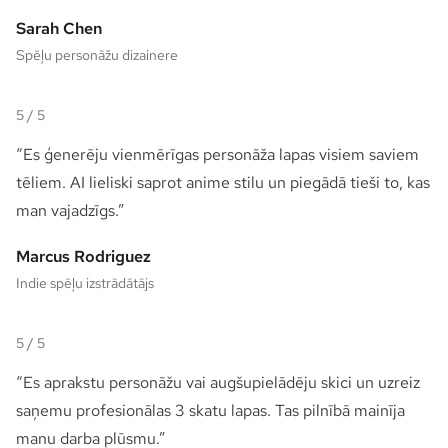
Sarah Chen
Spēļu personāžu dizainere
5
/ 5
“
Es ģenerēju vienmērīgas personāža lapas visiem saviem
tēliem. AI lieliski saprot anime stilu un piegādā tieši to, kas
man vajadzīgs.
”
Marcus Rodriguez
Indie spēļu izstrādātājs
5
/ 5
“
Es aprakstu personāžu vai augšupielādēju skici un uzreiz
saņemu profesionālas 3 skatu lapas. Tas pilnībā mainīja
manu darba plūsmu.
”