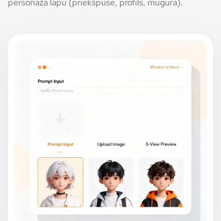
personāža lapu (priekšpuse, profils, mugura).