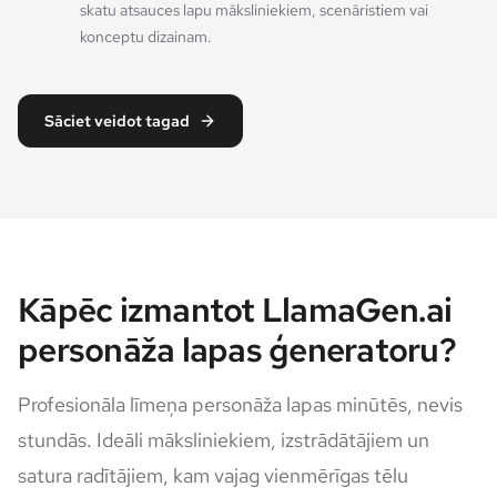
skatu atsauces lapu māksliniekiem, scenāristiem vai
konceptu dizainam.
Sāciet veidot tagad
Kāpēc izmantot LlamaGen.ai
personāža lapas ģeneratoru?
Profesionāla līmeņa personāža lapas minūtēs, nevis
stundās. Ideāli māksliniekiem, izstrādātājiem un
satura radītājiem, kam vajag vienmērīgas tēlu