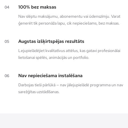
100% bez maksas
04
Nav slēptu maksājumu, abonementu vai ūdenszīmju. Varat
ģenerēt tik personāža lapu, cik nepieciešams, bez maksas.
Augstas izšķirtspējas rezultāts
05
Lejupielādējiet kvalitatīvus attēlus, kas gatavi profesionālai
lietošanai spēlēs, animācijās un portfolio.
Nav nepieciešama instalēšana
06
Darbojas tieši pārlūkā — nav jālejupielādē programma un nav
sarežģītas uzstādīšanas.