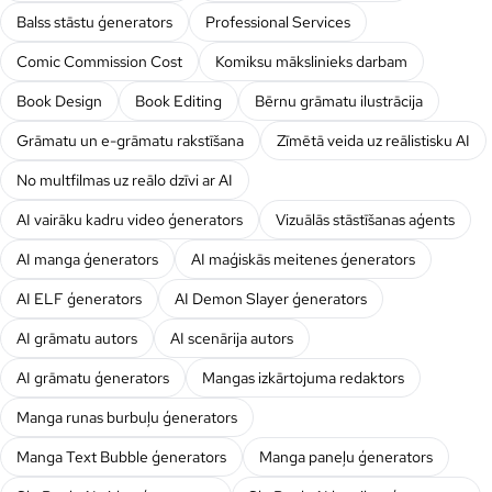
Balss stāstu ģenerators
Professional Services
Comic Commission Cost
Komiksu mākslinieks darbam
Book Design
Book Editing
Bērnu grāmatu ilustrācija
Grāmatu un e-grāmatu rakstīšana
Zīmētā veida uz reālistisku AI
No multfilmas uz reālo dzīvi ar AI
AI vairāku kadru video ģenerators
Vizuālās stāstīšanas aģents
AI manga ģenerators
AI maģiskās meitenes ģenerators
AI ELF ģenerators
AI Demon Slayer ģenerators
AI grāmatu autors
AI scenārija autors
AI grāmatu ģenerators
Mangas izkārtojuma redaktors
Manga runas burbuļu ģenerators
Manga Text Bubble ģenerators
Manga paneļu ģenerators