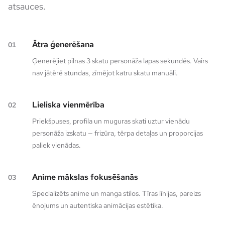
atsauces.
Ātra ģenerēšana
01
Ģenerējiet pilnas 3 skatu personāža lapas sekundēs. Vairs
nav jātērē stundas, zīmējot katru skatu manuāli.
Lieliska vienmērība
02
Priekšpuses, profila un muguras skati uztur vienādu
personāža izskatu — frizūra, tērpa detaļas un proporcijas
paliek vienādas.
Anime mākslas fokusēšanās
03
Specializēts anime un manga stilos. Tīras līnijas, pareizs
ēnojums un autentiska animācijas estētika.