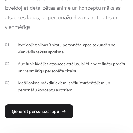
izveidojiet detalizētas anime un konceptu mākslas
atsauces lapas, lai personāžu dizains būtu ātrs un
vienmērīgs.
01
Izveidojiet pilnas 3 skatu personāža lapas sekundēs no
vienkārša teksta apraksta
02
Augšupielādējiet atsauces attēlus, lai AI nodrošinātu precīzu
un vienmērīgu personāža dizainu
03
Ideāli anime māksliniekiem, spēļu izstrādātājiem un
personāžu konceptu autoriem
Ģenerēt personāža lapu