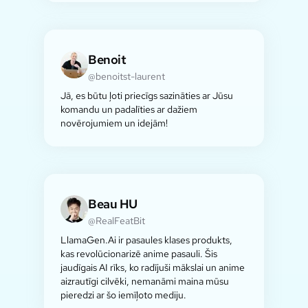
Benoit
@benoitst-laurent
Jā, es būtu ļoti priecīgs sazināties ar Jūsu
komandu un padalīties ar dažiem
novērojumiem un idejām!
Beau HU
@RealFeatBit
LlamaGen.Ai ir pasaules klases produkts,
kas revolūcionarizē anime pasauli. Šis
jaudīgais AI rīks, ko radījuši mākslai un anime
aizrautīgi cilvēki, nemanāmi maina mūsu
pieredzi ar šo iemīļoto mediju.