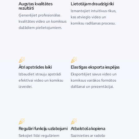
Augstas kvalitātes
Lietotājam draudzīgi rīki
rezultāti
Izmantojiet intuitīvus rīkus,
Ģenerējiet profesionālas
kas atvieglo video un
kvalitātes video un komiksus
komiksu radīšanas procesu.
dažādiem pielietojumiem.
Ātri apstrādes laiki
Elastīgas eksporta iespējas
Izbaudiet strauju apstrādi
Eksportējiet savus video un
efektīvai video un komiksu
komiksus vairākos formātos
izveidei.
dalīšanai un prezentācijai.
Regulāri funkciju uzlabojumi
Atbalstoša kopiena
Sekojiet līdzi regulāriem
Sazinieties ar radošo