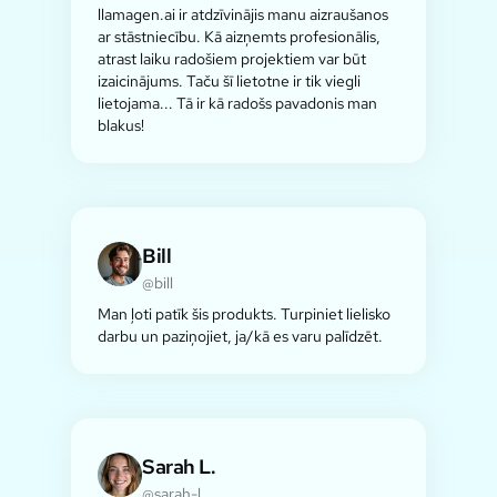
llamagen.ai ir atdzīvinājis manu aizraušanos
ar stāstniecību. Kā aizņemts profesionālis,
atrast laiku radošiem projektiem var būt
izaicinājums. Taču šī lietotne ir tik viegli
lietojama... Tā ir kā radošs pavadonis man
blakus!
Bill
@bill
Man ļoti patīk šis produkts. Turpiniet lielisko
darbu un paziņojiet, ja/kā es varu palīdzēt.
Sarah L.
@sarah-l