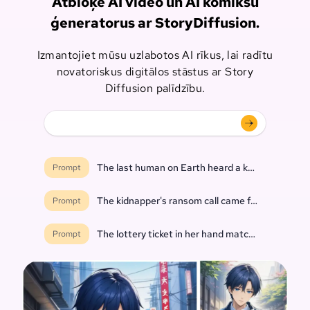
Atbloķē AI video un AI komiksu
ģeneratorus ar StoryDiffusion.
Izmantojiet mūsu uzlabotos AI rīkus, lai radītu
novatoriskus digitālos stāstus ar Story
Diffusion palīdzību.
The last human on Earth heard a knock at the do
Prompt
The kidnapper's ransom call came from inside th
Prompt
The lottery ticket in her hand matched every nu
Prompt