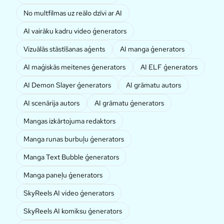
No multfilmas uz reālo dzīvi ar AI
AI vairāku kadru video ģenerators
Vizuālās stāstīšanas aģents
AI manga ģenerators
AI maģiskās meitenes ģenerators
AI ELF ģenerators
AI Demon Slayer ģenerators
AI grāmatu autors
AI scenārija autors
AI grāmatu ģenerators
Mangas izkārtojuma redaktors
Manga runas burbuļu ģenerators
Manga Text Bubble ģenerators
Manga paneļu ģenerators
SkyReels AI video ģenerators
SkyReels AI komiksu ģenerators