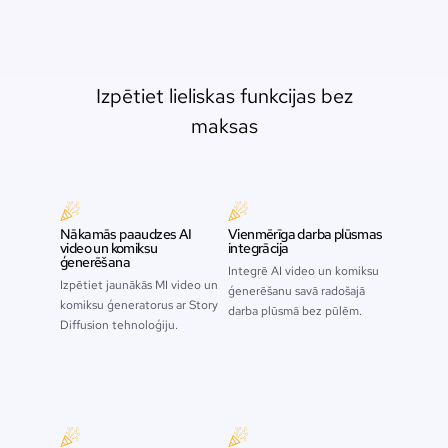
Izpētiet lieliskas funkcijas bez
maksas
Nākamās paaudzes AI
Vienmērīga darba plūsmas
video un komiksu
integrācija
ģenerēšana
Integrē AI video un komiksu
Izpētiet jaunākās MI video un
ģenerēšanu savā radošajā
komiksu ģeneratorus ar Story
darba plūsmā bez pūlēm.
Diffusion tehnoloģiju.