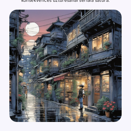
konsekvences uzturēšanai seriāla saturā.