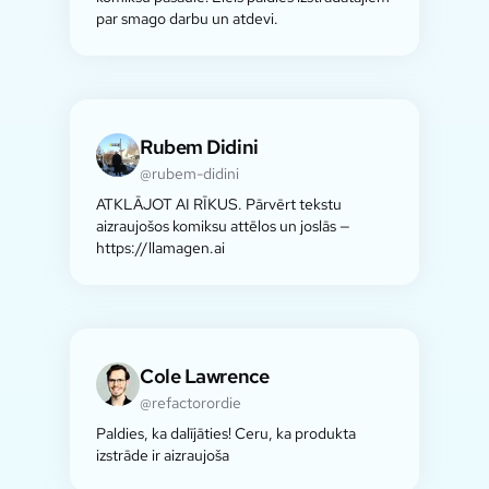
par smago darbu un atdevi.
Rubem Didini
@rubem-didini
ATKLĀJOT AI RĪKUS. Pārvērt tekstu
aizraujošos komiksu attēlos un joslās —
https://llamagen.ai
Cole Lawrence
@refactorordie
Paldies, ka dalījāties! Ceru, ka produkta
izstrāde ir aizraujoša