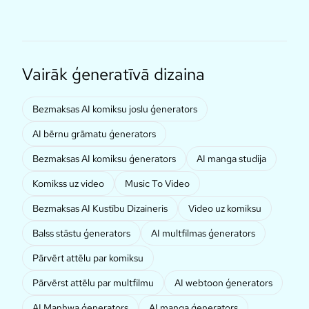
Vairāk ģeneratīvā dizaina
Bezmaksas AI komiksu joslu ģenerators
AI bērnu grāmatu ģenerators
Bezmaksas AI komiksu ģenerators
AI manga studija
Komikss uz video
Music To Video
Bezmaksas AI Kustību Dizaineris
Video uz komiksu
Balss stāstu ģenerators
AI multfilmas ģenerators
Pārvērt attēlu par komiksu
Pārvērst attēlu par multfilmu
AI webtoon ģenerators
AI Manhwa ģenerators
AI manga ģenerators