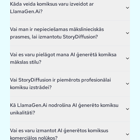
Kāda veida komiksus varu izveidot ar
LlamaGen.Ai?
Vai man ir nepieciešamas mākslinieciskās
prasmes, lai izmantotu StoryDiffusion?
Vai es varu pielāgot mana AI ģenerētā komiksa
mākslas stilu?
Vai StoryDiffusion ir piemērots profesionālai
komiksu izstrādei?
Kā LlamaGen.Ai nodrošina AI ģenerēto komiksu
unikalitāti?
Vai es varu izmantot AI ģenerētos komiksus
komerciālos nolūkos?