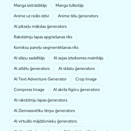
Manga izstrādātājs
Manga tulkotājs
Anime uz reālo dzīvi
Anime tēlu ģenerators
AI pikseļu mākslas ģenerators
Rakstzīmju lapas apgriešanas rīks
Komiksu paneļu segmentēšanas rīks
AI slāņu sadalītājs
AI sejas izteiksmes mainītājs
AI attēlu ģenerators
AI stāstu ģenerators
AI Text Adventure Generator
Crop Image
Compress Image
AI akrila figūru ģenerators
AI rakstzīmju lapas ģenerators
AI Ziemassvētku tērpu ģenerators
AI virtuālo mājdzīvnieku ģenerators