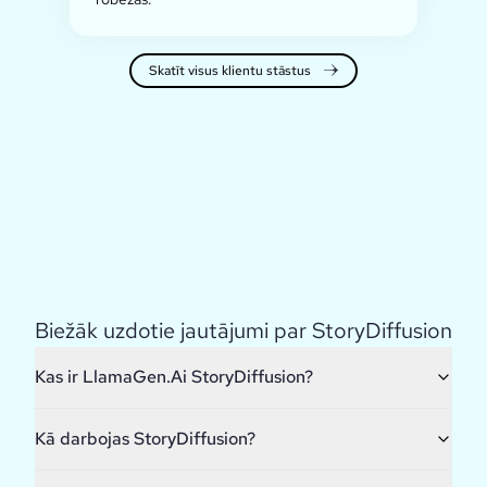
Skatīt visus klientu stāstus
Biežāk uzdotie jautājumi par StoryDiffusion
Kas ir LlamaGen.Ai StoryDiffusion?
Kā darbojas StoryDiffusion?