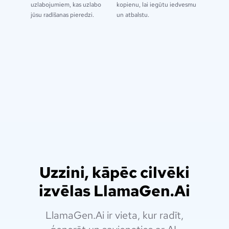
uzlabojumiem, kas uzlabo
kopienu, lai iegūtu iedvesmu
jūsu radīšanas pieredzi.
un atbalstu.
Uzzini, kāpēc cilvēki
izvēlas LlamaGen.Ai
LlamaGen.Ai ir vieta, kur radīt,