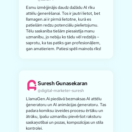
Esmu izmēģinājis daudz dažādu AI rīku
attēlu ģenerēšanai. Tos ir jautri lietot, bet
llamagen.ai ir pirmā lietotne, kurā es
patiešām redzu potenciālu pielietojumu.
Tēlu saskanība tiešām piesaistīja manu
uzmanību, jo nebiju ko tādu vēl redzējis –
saprotu, ka tas patiks gan profesionāļiem,
gan amatieriem. Patiesi spēli mainošs rīks!
Suresh Gunasekaran
@digital-marketer-suresh
LlamaGen.Ai piedāvā bezmaksas AI attēlu
ģeneratoru un AI animācijas ģeneratoru. Tas
padara komiksu izveides procesu ērtāku un
ātrāku, īpašu uzmanību pievēršot raksturu
saskaņotībai un pozas, kompozīcijas un stila
kontrolei.