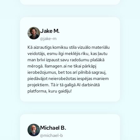
Jake M.
@jake-m
Kā aizrautīgs komiksu stila vizuālo materiālu
veidotājs, esmu ilgi meklējis rīku, kas ļautu
man brīvi izpaust savu radošumu plašākā
mērogā. llamagen.ai ne tikai pārkāpj
ierobežojumus, bet tos arī pilnībā sagrauj,
piedāvājot neierobežotas iespējas maniem
projektiem. Tā ir tā galīgā AI darbinātā
platforma, kuru gaidīju!
Michael B.
@michael-b