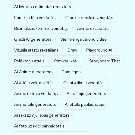
AI komiksu grāmatas redaktors
Komiksu tēlu veidotājs
Tīmekļa komiksu veidotājs
Bezmaksas komiksu veidotājs
Anime uzlabotājs
Ghibli AI ģenerators
Vienmērīga varoņu video
Vizuāla stāstu rakstīšana
Draw
Playground AI
Pelēktoņu attēls
Komikss, kas...
Storyboard That
AI Anime ģenerators
Comicgen
AI attēlu vektorizētājs
Chibi uzlīmju veidotājs
Anime uzlīmju veidotājs
AI uzlīmju ģenerators
Anime tēlu ģenerators
AI attēla paplašinātājs
AI rakstzīmju lapas ģenerators
AI foto uz skici pārveidotājs