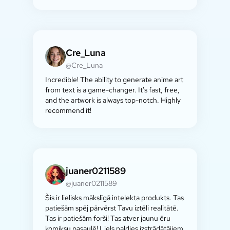
Cre_Luna
@Cre_Luna
Incredible! The ability to generate anime art
from text is a game-changer. It's fast, free,
and the artwork is always top-notch. Highly
recommend it!
juaner0211589
@juaner0211589
Šis ir lielisks mākslīgā intelekta produkts. Tas
patiešām spēj pārvērst Tavu iztēli realitātē.
Tas ir patiešām forši! Tas atver jaunu ēru
komiksu pasaulē! Liels paldies izstrādātājiem