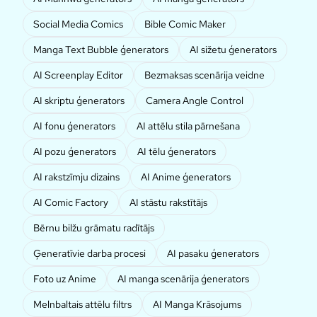
Social Media Comics
Bible Comic Maker
Manga Text Bubble ģenerators
AI sižetu ģenerators
AI Screenplay Editor
Bezmaksas scenārija veidne
AI skriptu ģenerators
Camera Angle Control
AI fonu ģenerators
AI attēlu stila pārnešana
AI pozu ģenerators
AI tēlu ģenerators
AI rakstzīmju dizains
AI Anime ģenerators
AI Comic Factory
AI stāstu rakstītājs
Bērnu bilžu grāmatu radītājs
Ģeneratīvie darba procesi
AI pasaku ģenerators
Foto uz Anime
AI manga scenārija ģenerators
Melnbaltais attēlu filtrs
AI Manga Krāsojums