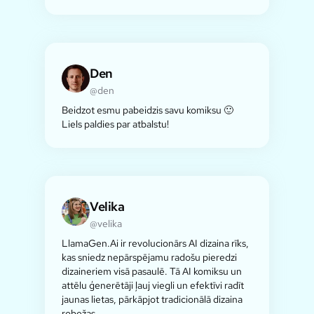
Den
@den
Beidzot esmu pabeidzis savu komiksu 🙂
Liels paldies par atbalstu!
Velika
@velika
LlamaGen.Ai ir revolucionārs AI dizaina rīks,
kas sniedz nepārspējamu radošu pieredzi
dizaineriem visā pasaulē. Tā AI komiksu un
attēlu ģenerētāji ļauj viegli un efektīvi radīt
jaunas lietas, pārkāpjot tradicionālā dizaina
robežas.