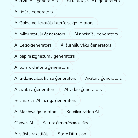
AI divu tēlu ģenerators
AI fantāzijas tēlu ģenerators
AI figūru ģenerators
AI Galgame lietotāja interfeisa ģenerators
AI milzu statuju ģenerators
AI nozīmīšu ģenerators
AI Lego ģenerators
AI žurnālu vāku ģenerators
AI papīra izgriezumu ģenerators
AI polaroid attēlu ģenerators
AI tirdzniecības karšu ģenerators
Avatāru ģenerators
AI avatara ģenerators
AI video ģenerators
Bezmaksas AI manga ģenerators
AI Manhwa ģenerators
Komiksu video AI
Canvas AI
Satura ģenerēšanas rīks
AI stāstu rakstītājs
Story Diffusion