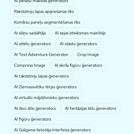
AI pikseļu mākslas ģenerators
Rakstzīmju lapas apgriešanas rīks
Komiksu paneļu segmentēšanas rīks
AI slāņu sadalītājs
AI sejas izteiksmes mainītājs
AI attēlu ģenerators
AI stāstu ģenerators
AI Text Adventure Generator
Crop Image
Compress Image
AI akrila figūru ģenerators
AI rakstzīmju lapas ģenerators
AI Ziemassvētku tērpu ģenerators
AI virtuālo mājdzīvnieku ģenerators
AI divu tēlu ģenerators
AI fantāzijas tēlu ģenerators
AI figūru ģenerators
AI Galgame lietotāja interfeisa ģenerators