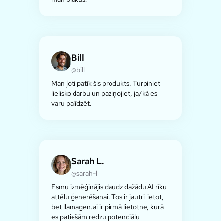
Bill
@bill
Man ļoti patīk šis produkts. Turpiniet
lielisko darbu un paziņojiet, ja/kā es
varu palīdzēt.
Sarah L.
@sarah-l
Esmu izmēģinājis daudz dažādu AI rīku
attēlu ģenerēšanai. Tos ir jautri lietot,
bet llamagen.ai ir pirmā lietotne, kurā
es patiešām redzu potenciālu