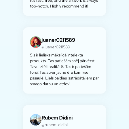
It's fast, free, and the artwork is always
top-notch. Highly recommend it!
juaner0211589
@juaner0211589
Šis ir lielisks mākslīgā intelekta
produkts. Tas patiešām spēj pārvērst
Tavu iztēli realitātē. Tas ir patiešām
forši! Tas atver jaunu ēru komiksu
pasaulē! Liels paldies izstrādātājiem par
smago darbu un atdevi.
Rubem Didini
@rubem-didini