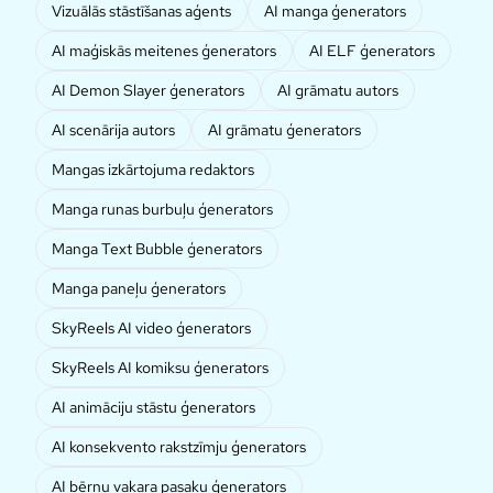
Vizuālās stāstīšanas aģents
AI manga ģenerators
AI maģiskās meitenes ģenerators
AI ELF ģenerators
AI Demon Slayer ģenerators
AI grāmatu autors
AI scenārija autors
AI grāmatu ģenerators
Mangas izkārtojuma redaktors
Manga runas burbuļu ģenerators
Manga Text Bubble ģenerators
Manga paneļu ģenerators
SkyReels AI video ģenerators
SkyReels AI komiksu ģenerators
AI animāciju stāstu ģenerators
AI konsekvento rakstzīmju ģenerators
AI bērnu vakara pasaku ģenerators