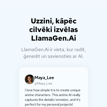
Uzzini, kāpēc
cilvēki izvēlas
LlamaGen.Ai
LlamaGen.Ai ir vieta, kur radīt,
ģenerēt un savienoties ar AI.
Maya_Lee
@Maya_Lee
I love how simple it is to create unique
anime characters. This anime AI really
captures the details I envision, and it's
perfect for my personal projects!