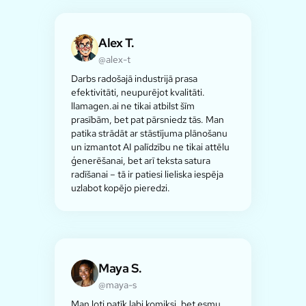
Alex T.
@alex-t
Darbs radošajā industrijā prasa
efektivitāti, neupurējot kvalitāti.
llamagen.ai ne tikai atbilst šīm
prasībām, bet pat pārsniedz tās. Man
patika strādāt ar stāstījuma plānošanu
un izmantot AI palīdzību ne tikai attēlu
ģenerēšanai, bet arī teksta satura
radīšanai – tā ir patiesi lieliska iespēja
uzlabot kopējo pieredzi.
Maya S.
@maya-s
Man ļoti patīk labi komiksi, bet esmu