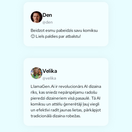
Den
@den
Beidzot esmu pabeidzis savu komiksu
🙂 Liels paldies par atbalstu!
Velika
@velika
LlamaGen.Ai ir revolucionārs AI dizaina
rīks, kas sniedz nepārspējamu radošu
pieredzi dizaineriem visā pasaulē. Tā AI
komiksu un attēlu ģenerētāji ļauj viegli
un efektīvi radīt jaunas lietas, pārkāpjot
tradicionālā dizaina robežas.