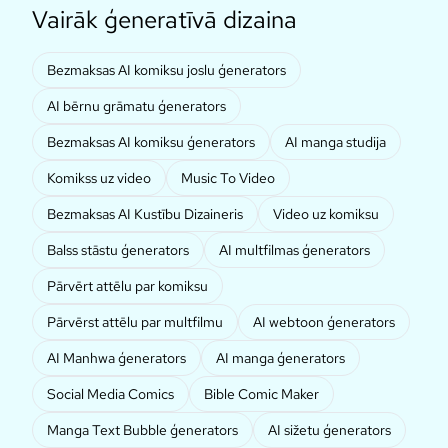
Vairāk ģeneratīvā dizaina
Bezmaksas AI komiksu joslu ģenerators
AI bērnu grāmatu ģenerators
Bezmaksas AI komiksu ģenerators
AI manga studija
Komikss uz video
Music To Video
Bezmaksas AI Kustību Dizaineris
Video uz komiksu
Balss stāstu ģenerators
AI multfilmas ģenerators
Pārvērt attēlu par komiksu
Pārvērst attēlu par multfilmu
AI webtoon ģenerators
AI Manhwa ģenerators
AI manga ģenerators
Social Media Comics
Bible Comic Maker
Manga Text Bubble ģenerators
AI sižetu ģenerators