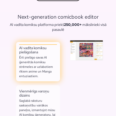
Next-generation comicbook editor
AI vadīta komiksu platforma priekš
250,000+
mākslinieki visā
pasaulē
AI vadīta komiksu
pielāgošana
Ērti pielāgo savas AI
ģenerētās komiksu
strēmeles ar uzlabotiem
rīkiem anime un Manga
entuziastiem.
Vienmērīgs varoņu
dizains
Saglabā raksturu
saskaņotību vairākos
paneļos, izmantojot mūsu
AI komiksu ģeneratoru, lai