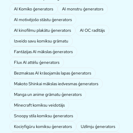
AI Komiko ģenerators
AI monstru ģenerators
AI motivējošo stāstu ģenerators
AI kinofilmu plakātu ģenerators
AI OC radītājs
Izveido savu komiksu grāmatu
Fantāzijas AI mākslas ģenerators
Flux AI attēlu ģenerators
Bezmaksas AI krāsojamās lapas ģenerators
Makoto Shinkai mākslas iedvesmas ģenerators
Manga un anime grāmatu ģenerators
Minecraft komiksu veidotājs
Snoopy stila komiksu ģenerators
Kociņfigūru komiksu ģenerators
Uzlīmju ģenerators