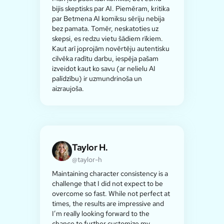
bijis skeptisks par AI. Piemēram, kritika
par Betmena AI komiksu sēriju nebija
bez pamata. Tomēr, neskatoties uz
skepsi, es redzu vietu šādiem rīkiem.
Kaut arī joprojām novērtēju autentisku
cilvēka radītu darbu, iespēja pašam
izveidot kaut ko savu (ar nelielu AI
palīdzību) ir uzmundrinoša un
aizraujoša.
Taylor H.
@taylor-h
Maintaining character consistency is a
challenge that I did not expect to be
overcome so fast. While not perfect at
times, the results are impressive and
I’m really looking forward to the
chance to further customize my