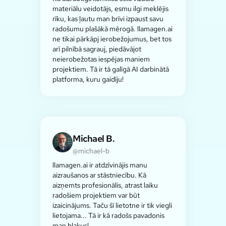
materiālu veidotājs, esmu ilgi meklējis
rīku, kas ļautu man brīvi izpaust savu
radošumu plašākā mērogā. llamagen.ai
ne tikai pārkāpj ierobežojumus, bet tos
arī pilnībā sagrauj, piedāvājot
neierobežotas iespējas maniem
projektiem. Tā ir tā galīgā AI darbinātā
platforma, kuru gaidīju!
Michael B.
@michael-b
llamagen.ai ir atdzīvinājis manu
aizraušanos ar stāstniecību. Kā
aizņemts profesionālis, atrast laiku
radošiem projektiem var būt
izaicinājums. Taču šī lietotne ir tik viegli
lietojama... Tā ir kā radošs pavadonis
man blakus!