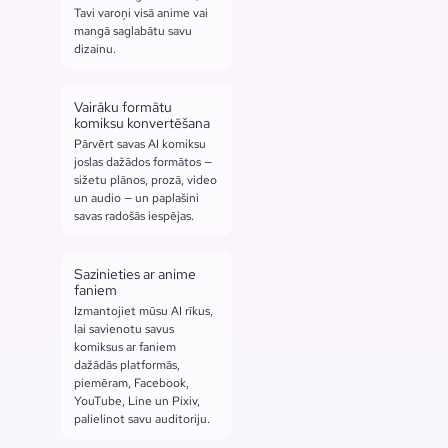
Tavi varoņi visā anime vai
mangā saglabātu savu
dizainu.
Vairāku formātu
komiksu konvertēšana
Pārvērt savas AI komiksu
joslas dažādos formātos —
sižetu plānos, prozā, video
un audio — un paplašini
savas radošās iespējas.
Sazinieties ar anime
faniem
Izmantojiet mūsu AI rīkus,
lai savienotu savus
komiksus ar faniem
dažādās platformās,
piemēram, Facebook,
YouTube, Line un Pixiv,
palielinot savu auditoriju.