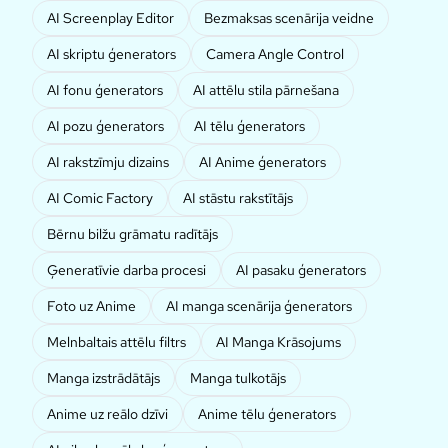
AI Screenplay Editor
Bezmaksas scenārija veidne
AI skriptu ģenerators
Camera Angle Control
AI fonu ģenerators
AI attēlu stila pārnešana
AI pozu ģenerators
AI tēlu ģenerators
AI rakstzīmju dizains
AI Anime ģenerators
AI Comic Factory
AI stāstu rakstītājs
Bērnu bilžu grāmatu radītājs
Ģeneratīvie darba procesi
AI pasaku ģenerators
Foto uz Anime
AI manga scenārija ģenerators
Melnbaltais attēlu filtrs
AI Manga Krāsojums
Manga izstrādātājs
Manga tulkotājs
Anime uz reālo dzīvi
Anime tēlu ģenerators