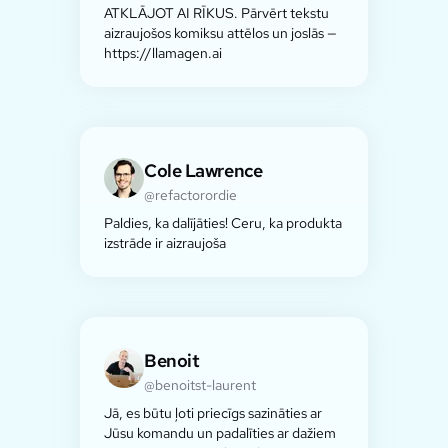
ATKLĀJOT AI RĪKUS. Pārvērt tekstu
aizraujošos komiksu attēlos un joslās —
https://llamagen.ai
Cole Lawrence
@refactorordie
Paldies, ka dalījāties! Ceru, ka produkta
izstrāde ir aizraujoša
Benoit
@benoitst-laurent
Jā, es būtu ļoti priecīgs sazināties ar
Jūsu komandu un padalīties ar dažiem