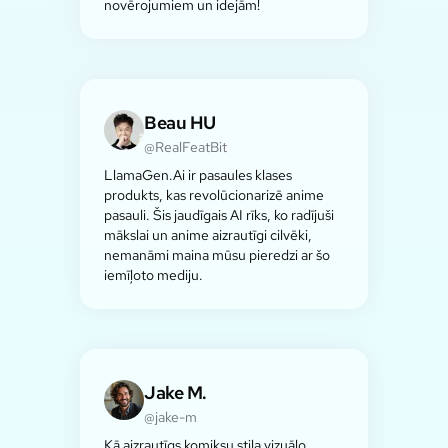
novērojumiem un idejām!
Beau HU
@RealFeatBit
LlamaGen.Ai ir pasaules klases
produkts, kas revolūcionarizē anime
pasauli. Šis jaudīgais AI rīks, ko radījuši
mākslai un anime aizrautīgi cilvēki,
nemanāmi maina mūsu pieredzi ar šo
iemīļoto mediju.
Jake M.
@jake-m
Kā aizrautīgs komiksu stila vizuālo