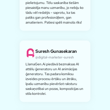
pielietojumu. Tēlu saskanība tiešām
piesaistīja manu uzmanību, jo nebiju ko
tādu vēl redzējis – saprotu, ka tas
patiks gan profesionāļiem, gan
amatieriem. Patiesi spēli mainošs rīks!
Suresh Gunasekaran
@digital-marketer-suresh
LlamaGen.Ai piedāvā bezmaksas AI
attēlu ģeneratoru un AI animācijas
ģeneratoru. Tas padara komiksu
izveides procesu ērtāku un ātrāku,
īpašu uzmanību pievēršot raksturu
saskaņotībai un pozas, kompozīcijas un
stila kontrolei.