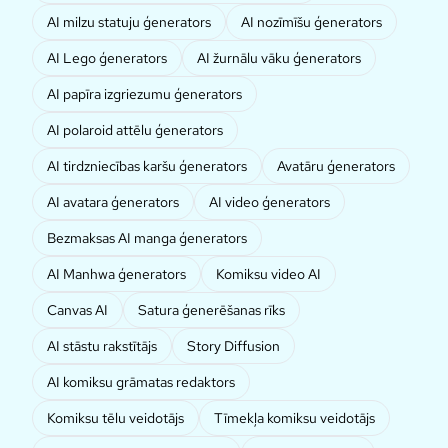
AI milzu statuju ģenerators
AI nozīmīšu ģenerators
AI Lego ģenerators
AI žurnālu vāku ģenerators
AI papīra izgriezumu ģenerators
AI polaroid attēlu ģenerators
AI tirdzniecības karšu ģenerators
Avatāru ģenerators
AI avatara ģenerators
AI video ģenerators
Bezmaksas AI manga ģenerators
AI Manhwa ģenerators
Komiksu video AI
Canvas AI
Satura ģenerēšanas rīks
AI stāstu rakstītājs
Story Diffusion
AI komiksu grāmatas redaktors
Komiksu tēlu veidotājs
Tīmekļa komiksu veidotājs