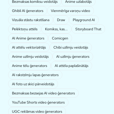
Bezmaksas komiksu veidotājs
Anime uzlabotājs
Ghibli AI ģenerators
Vienmērīga varoņu video
Vizuāla stāstu rakstīšana
Draw
Playground AI
Pelēktoņu attēls
Komikss, kas...
Storyboard That
AI Anime ģenerators
Comicgen
AI attēlu vektorizētājs
Chibi uzlīmju veidotājs
Anime uzlīmju veidotājs
AI uzlīmju ģenerators
Anime tēlu ģenerators
AI attēla paplašinātājs
AI rakstzīmju lapas ģenerators
AI foto uz skici pārveidotājs
Bezmaksas bezsejas AI video ģenerators
YouTube Shorts video ģenerators
UGC reklāmas video ģenerators