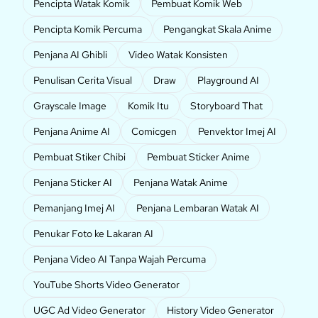
Pencipta Watak Komik
Pembuat Komik Web
Pencipta Komik Percuma
Pengangkat Skala Anime
Penjana AI Ghibli
Video Watak Konsisten
Penulisan Cerita Visual
Draw
Playground AI
Grayscale Image
Komik Itu
Storyboard That
Penjana Anime AI
Comicgen
Penvektor Imej AI
Pembuat Stiker Chibi
Pembuat Sticker Anime
Penjana Sticker AI
Penjana Watak Anime
Pemanjang Imej AI
Penjana Lembaran Watak AI
Penukar Foto ke Lakaran AI
Penjana Video AI Tanpa Wajah Percuma
YouTube Shorts Video Generator
UGC Ad Video Generator
History Video Generator