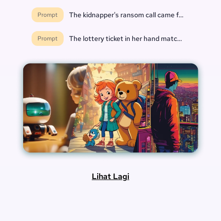
The kidnapper's ransom call came from inside th
Prompt
The lottery ticket in her hand matched every nu
Prompt
Lihat Lagi