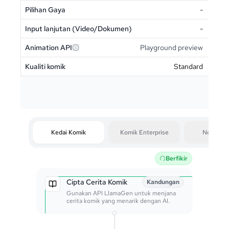
Pilihan Gaya
-
Input lanjutan (Video/Dokumen)
-
Animation API
Playground preview
Kualiti komik
Standard
Kedai Komik
Komik Enterprise
Novel Gra
Berfikir
Cipta Cerita Komik
Kandungan
Gunakan API LlamaGen untuk menjana
cerita komik yang menarik dengan AI.