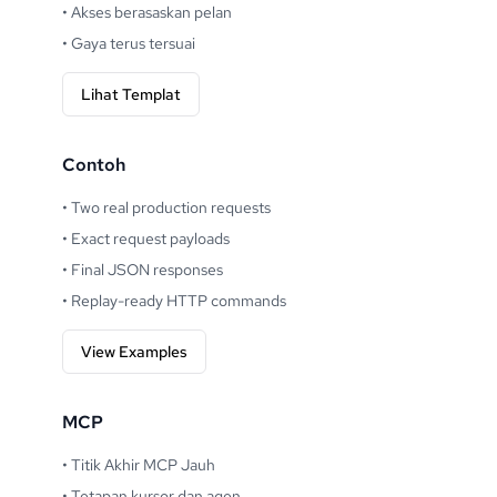
•
Akses berasaskan pelan
•
Gaya terus tersuai
Lihat Templat
Contoh
•
Two real production requests
•
Exact request payloads
•
Final JSON responses
•
Replay-ready HTTP commands
View Examples
MCP
•
Titik Akhir MCP Jauh
•
Tetapan kursor dan agen