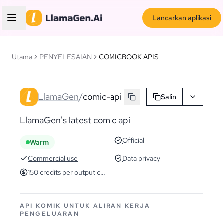
Lancarkan aplikasi
Utama
PENYELESAIAN
COMICBOOK APIS
LlamaGen
/
comic-api
Salin
LlamaGen's latest comic api
Official
Warm
Commercial use
Data privacy
150 credits per output comic
API KOMIK UNTUK ALIRAN KERJA
PENGELUARAN