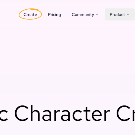
Create
Pricing
Community
Product
 Character C