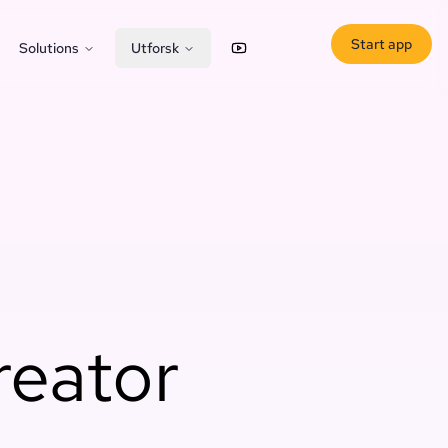
Start app
Solutions
Utforsk
YouTube
X (Twitter)
reator