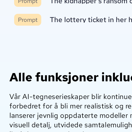
The kidnapper's ransom c
Prompt
The lottery ticket in he
Prompt
Alle funksjoner inkl
Vår AI-tegneserieskaper blir kontinue
forbedret for å bli mer realistisk og r
lanserer jevnlig oppdaterte modeller
visuell detalj, utvidede samtalemulig