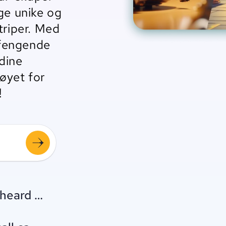
age unike og
triper. Med
 fengende
dine
øyet for
!
heard a knock at the door.