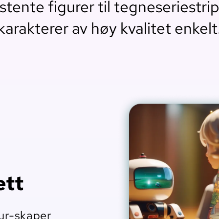
stente figurer til tegneseriestri
karakterer av høy kvalitet enkelt
ett
ur-skaper