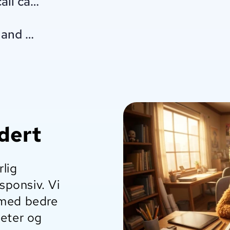
all came from inside the house.
r hand matched every number on the scree
udert
rlig
esponsiv. Vi
 med bedre
heter og