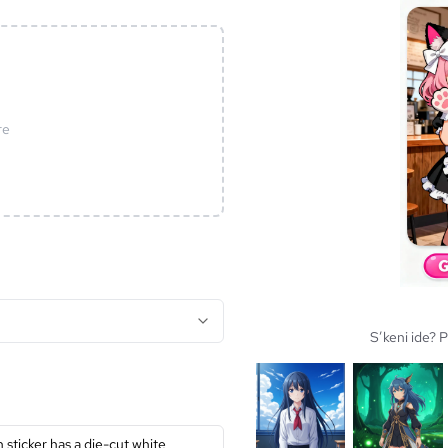
re
S’keni ide? 