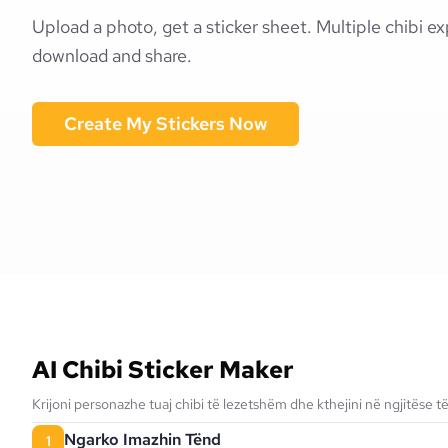
Upload a photo, get a sticker sheet. Multiple chibi e
download and share.
Create My Stickers Now
AI Chibi Sticker Maker
Krijoni personazhe tuaj chibi të lezetshëm dhe kthejini në ngjitëse t
Ngarko Imazhin Tënd
1