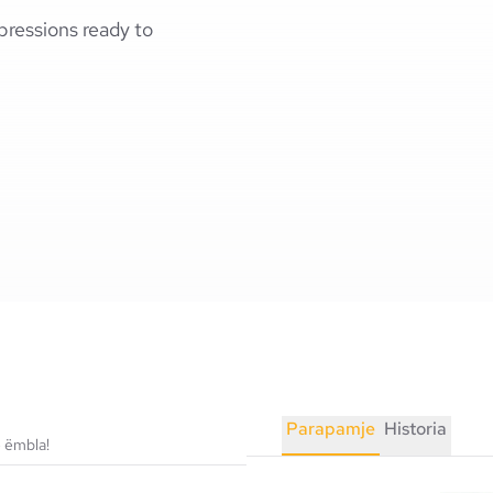
xpressions ready to
Parapamje
Historia
ë ëmbla!