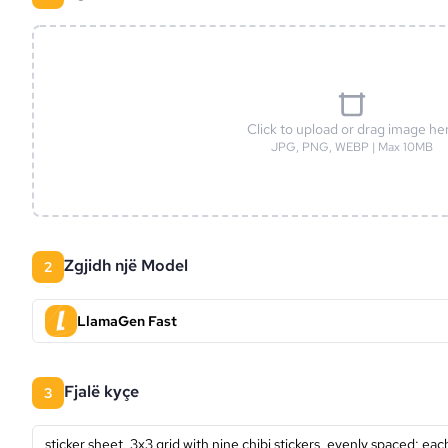
Click to upload or drag image he
JPG, PNG, WEBP | Max 10MB
Zgjidh një Model
2
LlamaGen Fast
fjalë kyçe
3