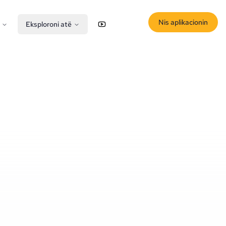
Nis aplikacionin
Eksploroni atë
YouTube
X (Twitter)