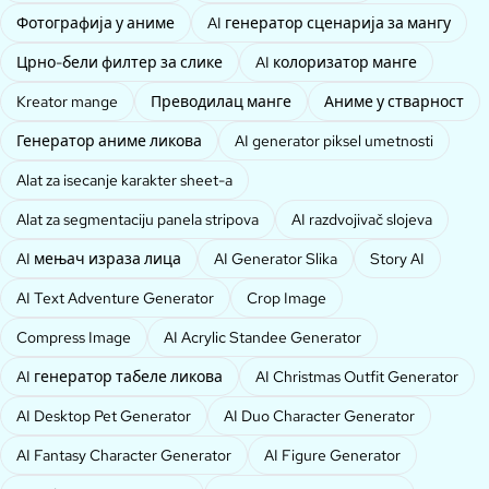
Фотографија у аниме
AI генератор сценарија за мангу
Црно-бели филтер за слике
AI колоризатор манге
Kreator mange
Преводилац манге
Аниме у стварност
Генератор аниме ликова
AI generator piksel umetnosti
Alat za isecanje karakter sheet-a
Alat za segmentaciju panela stripova
AI razdvojivač slojeva
AI мењач израза лица
AI Generator Slika
Story AI
AI Text Adventure Generator
Crop Image
Compress Image
AI Acrylic Standee Generator
AI генератор табеле ликова
AI Christmas Outfit Generator
AI Desktop Pet Generator
AI Duo Character Generator
AI Fantasy Character Generator
AI Figure Generator