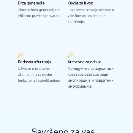
Brza generacija
Opcije za izvoz
Iskusite brzu generaciju za
Lako izvezite svoje avatare u
efikasno pravljenje avatara.
više formata za deljenje i
korišćenje.
Redovna ažuriranja
Kreativna zajednica
Uživajte u redovnim
Придружите се заједници
ažuriranjima sa novim
креатора аватара ради
funkcijama i poboljšanjima.
инспирације и повратних
информација.
Savršeno za vas