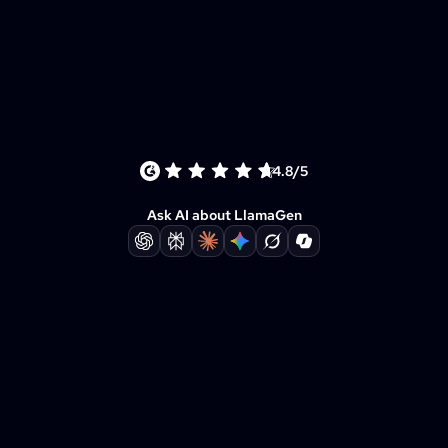
4.8/5
Ask AI about LlamaGen