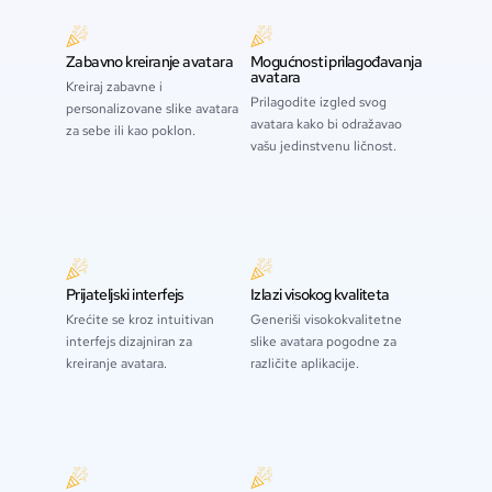
Zabavno kreiranje avatara
Mogućnosti prilagođavanja
avatara
Kreiraj zabavne i
Prilagodite izgled svog
personalizovane slike avatara
avatara kako bi odražavao
za sebe ili kao poklon.
vašu jedinstvenu ličnost.
Prijateljski interfejs
Izlazi visokog kvaliteta
Krećite se kroz intuitivan
Generiši visokokvalitetne
interfejs dizajniran za
slike avatara pogodne za
kreiranje avatara.
različite aplikacije.