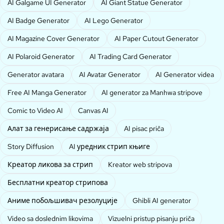
AI Galgame UI Generator
AI Giant Statue Generator
AI Badge Generator
AI Lego Generator
AI Magazine Cover Generator
AI Paper Cutout Generator
AI Polaroid Generator
AI Trading Card Generator
Generator avatara
AI Avatar Generator
AI Generator videa
Free AI Manga Generator
AI generator za Manhwa stripove
Comic to Video AI
Canvas AI
Алат за генерисање садржаја
AI pisac priča
Story Diffusion
AI уредник стрип књиге
Креатор ликова за стрип
Kreator web stripova
Бесплатни креатор стрипова
Аниме побољшивач резолуције
Ghibli AI generator
Video sa doslednim likovima
Vizuelni pristup pisanju priča