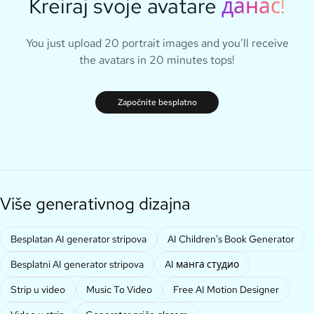
Kreiraj svoje avatare
данас!
You just upload 20 portrait images and you’ll receive
the avatars in 20 minutes tops!
Započnite besplatno
Više generativnog dizajna
Besplatan AI generator stripova
AI Children's Book Generator
Besplatni AI generator stripova
AI манга студио
Strip u video
Music To Video
Free AI Motion Designer