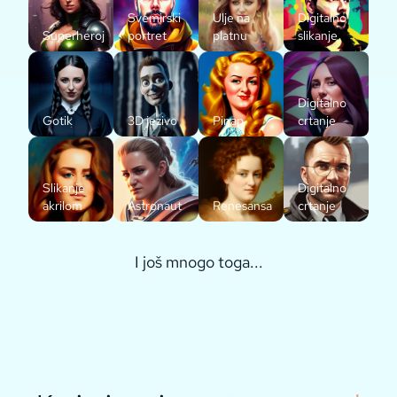
Svemirski
Ulje na
Digitalno
Superheroj
portret
platnu
slikanje
Digitalno
Gotik
3D jezivo
Pinap
crtanje
Slikanje
Digitalno
akrilom
Astronaut
Renesansa
crtanje
I još mnogo toga...