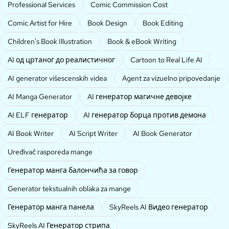
Professional Services
Comic Commission Cost
Comic Artist for Hire
Book Design
Book Editing
Children's Book Illustration
Book & eBook Writing
AI од цртаног до реалистичног
Cartoon to Real Life AI
AI generator višescenskih videa
Agent za vizuelno pripovedanje
AI Manga Generator
AI генератор магичне девојке
AI ELF генератор
AI генератор борца против демона
AI Book Writer
AI Script Writer
AI Book Generator
Uređivač rasporeda mange
Генератор манга балончића за говор
Generator tekstualnih oblaka za mange
Генератор манга панела
SkyReels AI Видео генератор
SkyReels AI Генератор стрипа