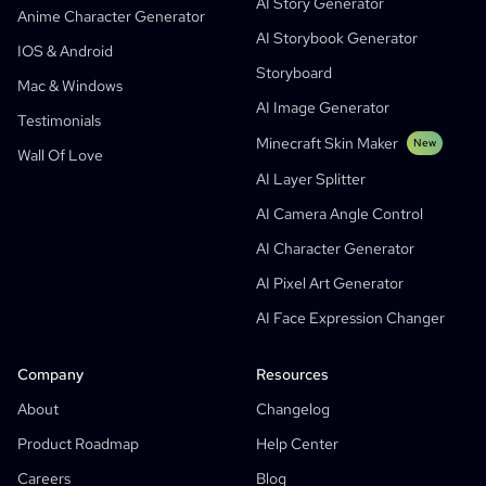
AI Story Generator
AI Webtoon Generator
AI Educational Comics
Anime Character Generator
AI Storybook Generator
Generative Workflows
AI Manhwa Generator
IOS & Android
New
Storyboard
Webtoons
Mac & Windows
AI Manga Generator
New
AI Image Generator
Testimonials
Social Media Comics
Minecraft Skin Maker
New
Wall Of Love
Bible Comic Maker
AI Layer Splitter
Manga Text Bubble Generator
AI Camera Angle Control
AI Storyboard Generator
AI Character Generator
AI Screenplay Editor
AI Pixel Art Generator
Free Storyboard Template
AI Face Expression Changer
AI Script Generator
Camera Angle Control
Company
Resources
AI Background Generator
About
Changelog
AI Image Style Transfer
Product Roadmap
Help Center
AI Pose Generator
Careers
Blog