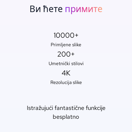
Ви ћете
примите
10000+
Primljene slike
200+
Umetnički stilovi
4K
Rezolucija slike
Istražujući fantastične funkcije
besplatno