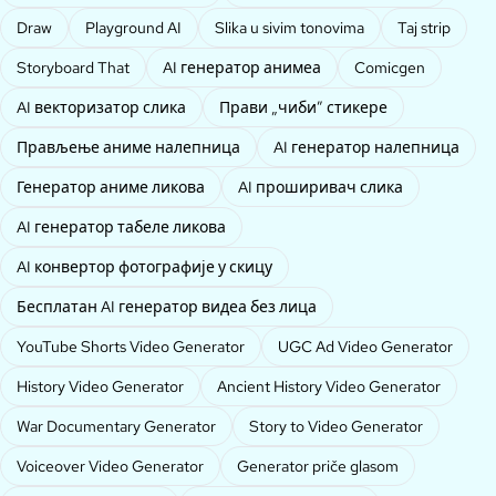
Draw
Playground AI
Slika u sivim tonovima
Taj strip
Storyboard That
AI генератор анимеа
Comicgen
AI векторизатор слика
Прави „чиби” стикере
Прављење аниме налепница
AI генератор налепница
Генератор аниме ликова
AI проширивач слика
AI генератор табеле ликова
AI конвертор фотографије у скицу
Бесплатан AI генератор видеа без лица
YouTube Shorts Video Generator
UGC Ad Video Generator
History Video Generator
Ancient History Video Generator
War Documentary Generator
Story to Video Generator
Voiceover Video Generator
Generator priče glasom