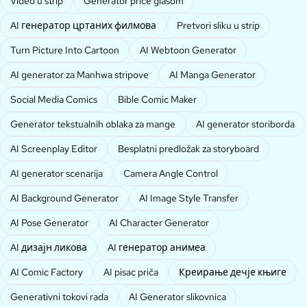
Video u strip
Generator priče glasom
AI генератор цртаних филмова
Pretvori sliku u strip
Turn Picture Into Cartoon
AI Webtoon Generator
AI generator za Manhwa stripove
AI Manga Generator
Social Media Comics
Bible Comic Maker
Generator tekstualnih oblaka za mange
AI generator storiborda
AI Screenplay Editor
Besplatni predložak za storyboard
AI generator scenarija
Camera Angle Control
AI Background Generator
AI Image Style Transfer
AI Pose Generator
AI Character Generator
AI дизајн ликова
AI генератор анимеа
AI Comic Factory
AI pisac priča
Креирање дечје књиге
Generativni tokovi rada
AI Generator slikovnica