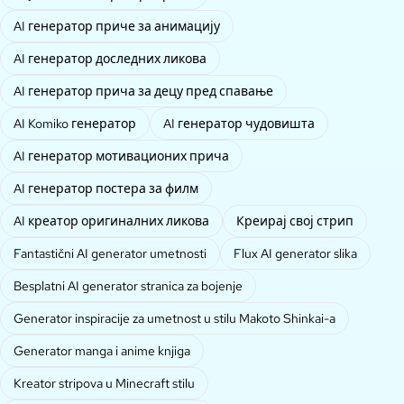
AI генератор приче за анимацију
AI генератор доследних ликова
AI генератор прича за децу пред спавање
AI Komiko генератор
AI генератор чудовишта
AI генератор мотивационих прича
AI генератор постера за филм
AI креатор оригиналних ликова
Креирај свој стрип
Fantastični AI generator umetnosti
Flux AI generator slika
Besplatni AI generator stranica za bojenje
Generator inspiracije za umetnost u stilu Makoto Shinkai-a
Generator manga i anime knjiga
Kreator stripova u Minecraft stilu