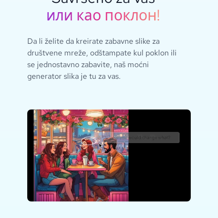
или као поклон!
Da li želite da kreirate zabavne slike za
društvene mreže, odštampate kul poklon ili
se jednostavno zabavite, naš moćni
generator slika je tu za vas.